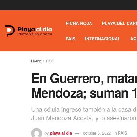
FICHA ROJA
PLAYA DEL CAR
PAÍS
INTERNACIONAL
AG
Home
PAÍS
En Guerrero, mata
Mendoza; suman 1
Una célula ingresó también a la casa de
Juan Mendoza Acosta, y lo asesinaron
by
playa al dia
octubre 6, 2022
in
PAÍS