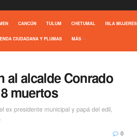
MEN
CANCÚN
TULUM
CHETUMAL
ISLA MUJERES
ENDA CIUDADANA Y PLUMAS
MÁS
n al alcalde Conrado
8 muertos
l ex presidente municipal y papá del edil,
.
0