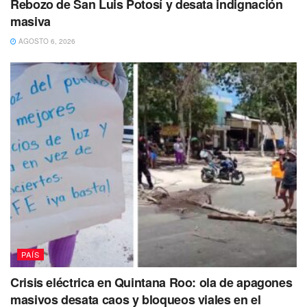
Rebozo de San Luis Potosí y desata indignación
masiva
AGOSTO 6, 2026
“Que conste que el fentanilo no se
produce en México. Viene de Asia…
entra una parte por los puertos de
Pacífico y estamos ahí evitando su
PAÍS
entrada ilegal”, indicó sobre el tema el
Crisis eléctrica en Quintana Roo: ola de apagones
presidente Andrés Manuel López
masivos desata caos y bloqueos viales en el