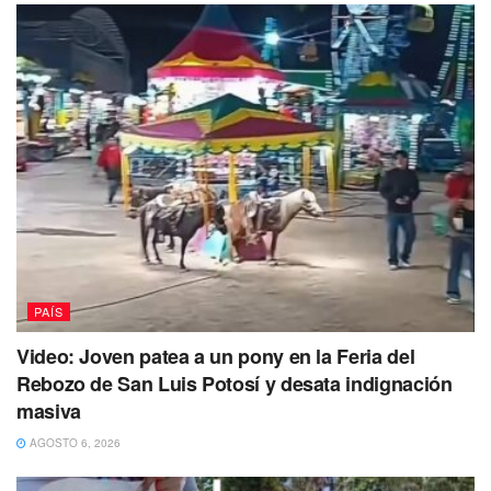
Había trascendido que la víctima presuntamente había
acudido al ministerio público para identificar al supuesto
agresor quién ahora se encuentra detenido junto a Ignacio
‘N’, Marco ‘N’, Irene ‘N’, los cuales el pasado 12 de marzo
habrían sido relacionados por su participación en el delito
de asalto en una combi color blanca que aparece en el
video del intento de abuso.
PAÍS
El delegado vecinal, Eugenio tapia indicó que habrían sido
Video: Joven patea a un pony en la Feria del
los familiares del sujeto y presunto agresor, quienes le
Rebozo de San Luis Potosí y desata indignación
pidieron que se entregara para que acabaran los
masiva
hostigamientos contra de ellos, indicó a N+.
AGOSTO 6, 2026
La dirección general de Seguridad Ciudadana y movilidad