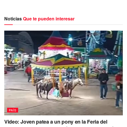
Sin embargo, aun cuando México es una escala en la ruta
de la droga a EU, los estados fronterizos no encabezan las
muertes de sobredosis en el país vecino.
Noticias
Que te pueden interesar
Virginia Occidental, Delaware y Tennessee, al este y
sureste de EU, son los que lideran las muertes por el
abuso de fármacos.
Texas, estado que comparte frontera con Chihuahua,
Coahuila, Nuevo León y Tamaulipas, registra la tasa más
baja, con 6.3 muertes por cada cien mil habitantes.
PAÍS
Video: Joven patea a un pony en la Feria del