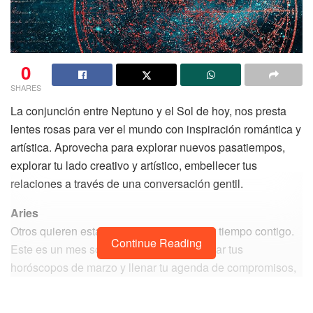
0
SHARES
La conjunción entre Neptuno y el Sol de hoy, nos presta
lentes rosas para ver el mundo con inspiración romántica y
artística. Aprovecha para explorar nuevos pasatiempos,
explorar tu lado creativo y artístico, embellecer tus
relaciones a través de una conversación gentil.
Aries
Otros quieren estar cerca de ti y compartir tiempo contigo.
Continue Reading
Este es un mes social, perfecto para revisar tus
horóscopos de marzo y llenar tu agenda de compromisos,
pero no olvides que, en preparación para tu cumpleaños,
necesitas hacer espacio para estar contigo misma.