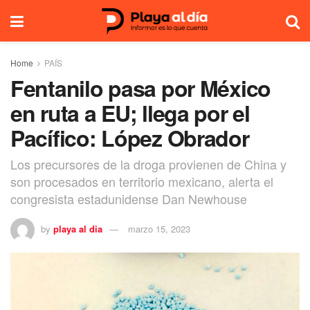
Home
PAÍS
Fentanilo pasa por México
en ruta a EU; llega por el
Pacífico: López Obrador
Los precursores de la droga provienen de China y
son procesados en territorio mexicano, alerta el
congresista estadunidense Dan Newhouse
by
playa al dia
marzo 15, 2023