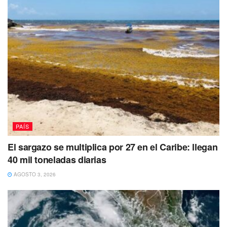
cuando un hombre moreno robusto y de playera blanca
bajó de una tipo Urban sorprendiéndola por la espalda
para que esta se tirara al piso y la arrastró hacia unos
matorrales y la jaloneó durante varios minutos.
Posteriormente el sujeto se dirigió a la camioneta donde
otro hombre lo esperaba para huir. Fue así que la
corporación policiaca de inmediato dio inicio a un
operativo de localización de estos sujetos haciendo uso de
la información de las características del vehículo en el que
PAÍS
huyeron.
El sargazo se multiplica por 27 en el Caribe: llegan
40 mil toneladas diarias
AGOSTO 3, 2026