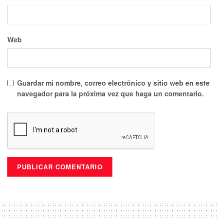
frente de este negocio”, afirmó el
centro de análisis de asuntos de
seguridad InsightCrime.
Web
En reiteradas ocasiones, la Agencia de Control de Drogas
(DEA) ha alertado de los riesgos del tráfico de estas
Guardar mi nombre, correo electrónico y sitio web en este
sustancias.
navegador para la próxima vez que haga un comentario.
“Las organizaciones criminales
transnacionales buscan amenazar
nuestra salud y seguridad mediante la
importación de drogas y productos
químicos peligrosos, como el fentanilo.
La misión de la DEA de buscar justicia
debe ser mundial al momento de
combatir esta amenaza”, dijo el agente