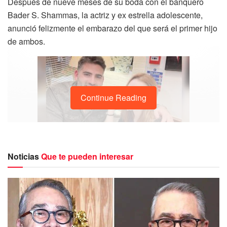
Después de nueve meses de su boda con el banquero
Bader S. Shammas, la actriz y ex estrella adolescente,
anunció felizmente el embarazo del que será el primer hijo
de ambos.
Continue Reading
Lynsay, de 36 años, usó su cuenta de Insatagram para dar
Noticias
Que te pueden interesar
a conocer la noticia con sus fans, la cuál ya cuenta con
124 millones de seguidores, en donde la ex estrella
escribió:
“Nos sentimos bendecidos y emocionados”