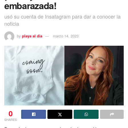
embarazada!
usó su cuenta de Insatagram para dar a conocer la
noticia
by
playa al dia
marzo 14, 2023
0
SHARES