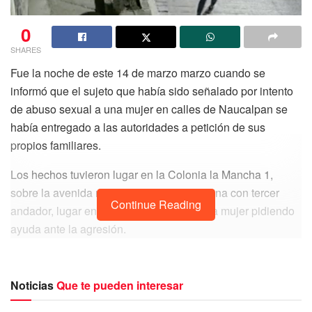
0
SHARES
Fue la noche de este 14 de marzo marzo cuando se
informó que el sujeto que había sido señalado por intento
de abuso sexual a una mujer en calles de Naucalpan se
había entregado a las autoridades a petición de sus
propios familiares.
Los hechos tuvieron lugar en la Colonia la Mancha 1,
sobre la avenida molinos del viento esquina con tercer
Continue Reading
andador, lugar en el que se observa a una mujer pidiendo
ayuda ante la agresión.
Noticias
Que te pueden interesar