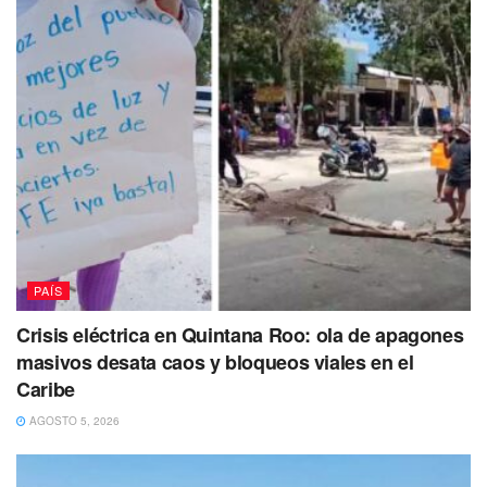
segura informó que fue atendido un reporte por medio del
chat de los consejos de participación ciudadana acerca de
un robo en proceso a una transeúnte, de manera que
elementos de la corporación se movilizaron hasta el lugar
donde se contactaron con la víctima, de 24 años.
PAÍS
Crisis eléctrica en Quintana Roo: ola de apagones
masivos desata caos y bloqueos viales en el
Caribe
AGOSTO 5, 2026
A decir de las autoridades, la mujer Indicó que se
encontraba caminando sobre las avenidas mencionadas