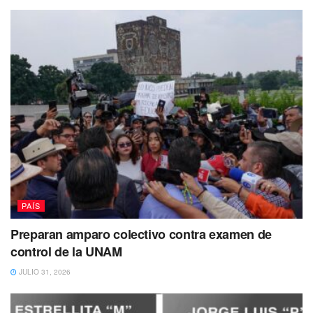
De esa misma zona, el estado más bajo es Texas, con 6.3
muertes, uno de los menores en el país.
De acuerdo con los CDC, 110 mil 236 personas murieron
el año pasado por sobredosis.
De ellas, 87.8% corresponden a un consumo letal de
opioides, como el fentanilo.
PAÍS
Preparan amparo colectivo contra examen de
control de la UNAM
JULIO 31, 2026