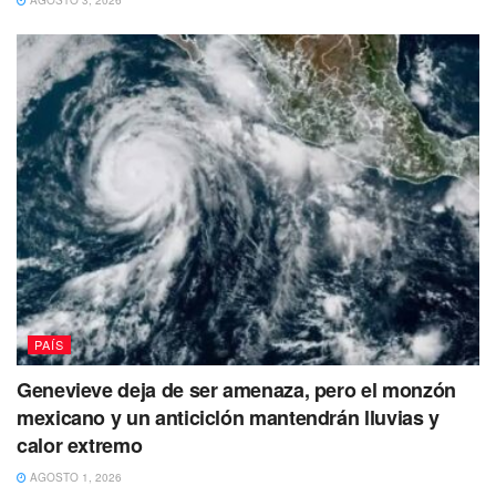
AGOSTO 3, 2026
fentanilo ilegal que está en su país proviene de la nación
asiática.
Si bien México trafica estas sustancias a la Unión
Americana, ningún estado fronterizo encabeza las muertes
de sobredosis en la Unión Americana, de acuerdo con
cifras de los Centros de Control y Prevención de
Enfermedades (CDC, por sus siglas en inglés).
El primer rango lo ocupa el estado de Virginia Occidental,
con una tasa de 66.6 muertes por cada 100 mil habitantes.
Le sigue Delaware, con 42 muertes por cada 100 mil
PAÍS
habitantes, y Tennessee, con 40.6 decesos.
Genevieve deja de ser amenaza, pero el monzón
De los cuatro estados fronterizos, Nuevo México es el que
mexicano y un anticiclón mantendrán lluvias y
presenta la cifra más alta, con 28.7 muertes por cada 100
calor extremo
mil habitantes. Es decir, se ubica por debajo de la media
AGOSTO 1, 2026
nacional.