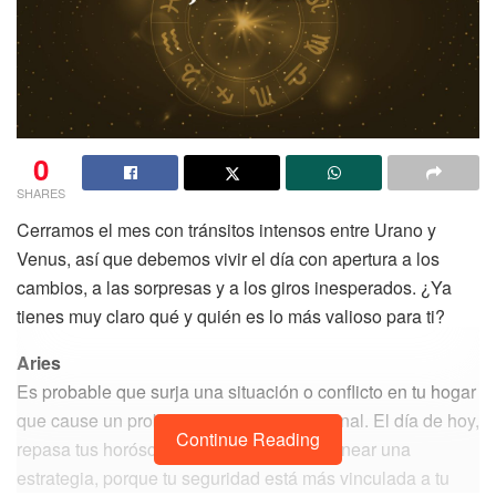
0
SHARES
Cerramos el mes con tránsitos intensos entre Urano y
Venus, así que debemos vivir el día con apertura a los
cambios, a las sorpresas y a los giros inesperados. ¿Ya
tienes muy claro qué y quién es lo más valioso para ti?
Aries
Es probable que surja una situación o conflicto en tu hogar
que cause un problema o tensión emocional. El día de hoy,
Continue Reading
repasa tus horóscopos de marzo para planear una
estrategia, porque tu seguridad está más vinculada a tu