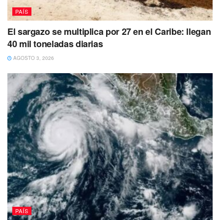
quienes dijo que todas estas personas ya están rindiendo
PAÍS
su declaración ministerial.
El sargazo se multiplica por 27 en el Caribe: llegan
Rosa Icela Rodríguez detalló que está en constante
40 mil toneladas diarias
comunicación con el fiscal general de la República,
AGOSTO 3, 2026
Alejandro Gertz Manero, responsable de la investigación,
para evitar que haya impunidad.
“No se ocultarán los hechos ni se
protegerá a nadie”, afirmó la secretaria
de Seguridad, quien aseguró que se
castigará la violación a los derechos
humanos.
PAÍS
La encargada de Seguridad corroboró que hasta el