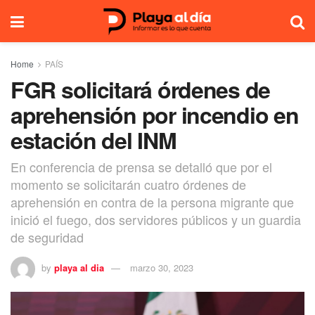
Home
PAÍS
FGR solicitará órdenes de
aprehensión por incendio en
estación del INM
En conferencia de prensa se detalló que por el
momento se solicitarán cuatro órdenes de
aprehensión en contra de la persona migrante que
inició el fuego, dos servidores públicos y un guardia
de seguridad
by
playa al dia
marzo 30, 2023