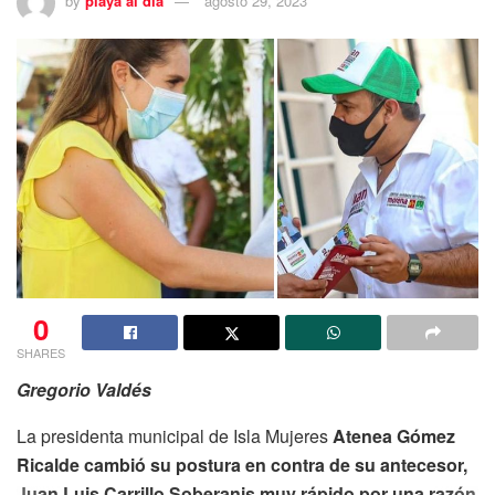
by
playa al dia
agosto 29, 2023
0
SHARES
Gregorio Valdés
La presidenta municipal de Isla Mujeres
Atenea Gómez
Ricalde cambió su postura en contra de su antecesor,
Juan Luis Carrillo Soberanis muy rápido por una razón