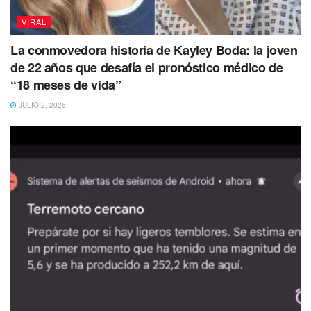
“Yo mi primer día asaltando”, “Le dio pánico
VIRAL
escénico y la otra dando consejos”, “Yo si mi
vida sigue como va”, “Me dio tern
La conmovedora historia de Kayley Boda: la joven
de 22 años que desafía el pronóstico médico de
Te puede interesar Leer
“18 meses de vida”
JULIO 2, 2026