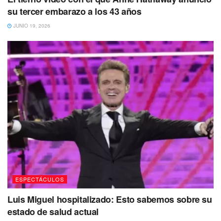
su tercer embarazo a los 43 años
JUNIO 19, 2026
EL mensaje de Nodal en los comentarios detalla:
ESPECTÁCULOS
Luis Miguel hospitalizado: Esto sabemos sobre su
“Te quiero, rey. Gracias por hacerme parte de
esto”
estado de salud actual