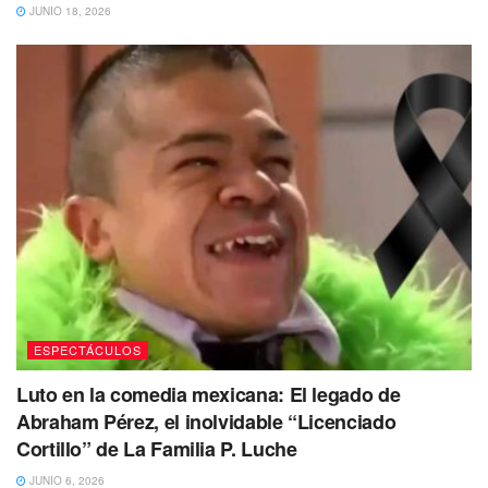
JUNIO 18, 2026
Ricky Martin también le respondió:
“Y gracias a ti por llevarlo al siguiente nivel,
loco. Mucho cariño siempre. Seguimos”.
El mensaje y fotografía de ambos de inmediato se ha
viralizado
en las redes sociales donde los amantes de la
música de los interprete
s aplaudieron la colaboración
entre ambos
y ya esperan con ansia
escucharlos juntos,
otros les auguran un gran éxito.
No dejes de Leer
ESPECTÁCULOS
Luto en la comedia mexicana: El legado de
Abraham Pérez, el inolvidable “Licenciado
Cortillo” de La Familia P. Luche
JUNIO 6, 2026