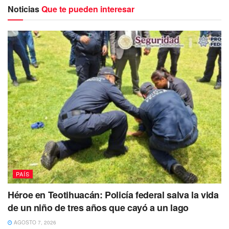
alarma entre los residentes.
Noticias
Que te pueden interesar
La presidenta
Claudia Sheinbaum
confirmó en su
PAÍS
conferencia matutina de este martes 12 de mayo que los
Héroe en Teotihuacán: Policía federal salva la vida
servicios médicos atendieron a seis heridos:
de un niño de tres años que cayó a un lago
3 trabajadores de Pemex
.
AGOSTO 7, 2026