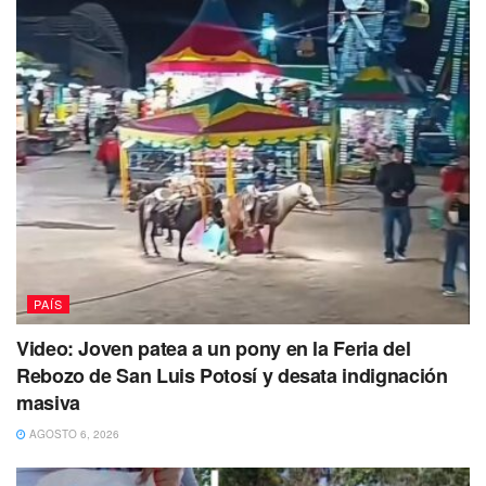
complejo mantiene su
operación normal
y no se prevén
afectaciones en el abasto de productos para la región.
Por su parte, la
Coordinación Estatal de Protección Civil
de Oaxaca
realizó recorridos en las zonas habitacionales
cercanas, descartando daños estructurales en las
viviendas tras el estruendo.
PAÍS
Video: Joven patea a un pony en la Feria del
Rebozo de San Luis Potosí y desata indignación
masiva
AGOSTO 6, 2026