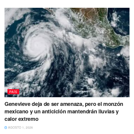
De acuerdo con
los análisis técnicos presentados por
Greenpeace México
, el desarrollo representa las
siguientes amenazas:
Destrucción de Manglares:
Remoción de
vegetación clave para la protección de la costa.
Daño a Arrecifes:
La presión turística masiva pone
en riesgo el Sistema Arrecifal Mesoamericano.
Crisis de Agua:
Riesgo de contaminación del
acuífero subterráneo debido a la infraestructura
masiva.
Especies en Peligro:
Afectación directa al hábitat de
PAÍS
jaguares, tortugas blancas y otras 300 especies
Genevieve deja de ser amenaza, pero el monzón
identificadas en la zona.
mexicano y un anticiclón mantendrán lluvias y
calor extremo
AGOSTO 1, 2026