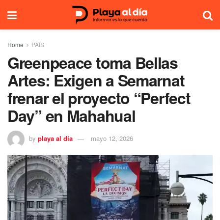
Home
PAÍS
Greenpeace toma Bellas
Artes: Exigen a Semarnat
frenar el proyecto “Perfect
Day” en Mahahual
by
playa al dia
mayo 12, 2026