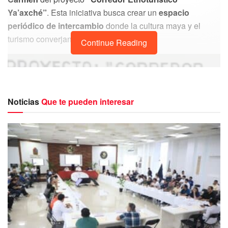
Ya’axché”
. Esta iniciativa busca crear un
espacio
periódico de intercambio
donde la cultura maya y el
turismo converjan de manera productiva.
Continue Reading
Noticias
Que te pueden interesar