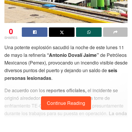
0
SHARES
Una potente explosión sacudió la noche de este lunes 11
de mayo la refinería
“Antonio Dovalí Jaime”
de Petróleos
Mexicanos (Pemex), provocando un incendio visible desde
diversos puntos del puerto y dejando un saldo de
seis
personas lesionadas
.
De acuerdo con los
reportes oficiales,
el incidente se
originó alrededor de las
20:30 horas
en la torre de
Continue Reading
enfriamiento TE-05 de la planta
Hidros II
, presuntamente
durante los trabajos para su puesta en operación.
La onda
expansiva cimbró viviendas
en colonias aledañas como
López Ramos, Cuauhtémoc y San Pablo, generando