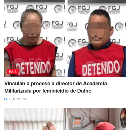
opiniones ciudadanas
recibidas durante la consulta
pública.
Greenpeace advirtió que la resolución final
podría
emitirse en las próximas semanas, lo que define este
momento como
crítico para el futuro del Caribe
mexicano.
“México no es un resort, es un territorio vivo
que debe ser protegido”
,
concluyeron los activistas antes
de retirar la manta de forma pacífica.
PAÍS
Vinculan a proceso a director de Academia
Militarizada por feminicidio de Dafne
JULIO 31, 2026