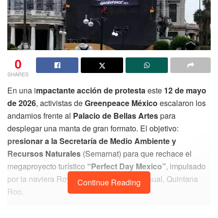
0
SHARES
En una i
mpactante acción de protesta
este
12 de mayo
de 2026
, activistas de
Greenpeace México
escalaron los
andamios frente al
Palacio de Bellas Artes
para
desplegar una manta de gran formato. El objetivo:
presionar a la Secretaría de Medio Ambiente y
Recursos Naturales
(Semarnat) para que rechace el
megaproyecto turístico
“Perfect Day Mexico”
, impulsado
por la naviera Royal Caribbean en Mahahual, Quintana
Continue Reading
Roo.