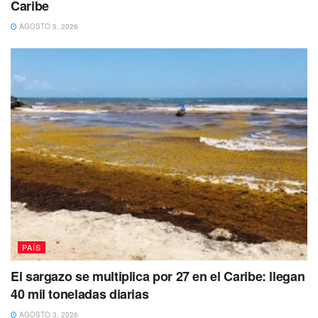
Caribe
AGOSTO 5, 2026
El proyecto
“Perfect Day”
pretende transformar una zona
de
alta biodiversidad en un parque temático privado
con capacidad para recibir hasta
21,000 cruceristas
diarios
, en una comunidad que apenas cuenta con
3,000
habitantes.
PAÍS
El sargazo se multiplica por 27 en el Caribe: llegan
40 mil toneladas diarias
AGOSTO 3, 2026