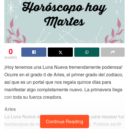
0
SHARES
¡Hoy tenemos una Luna Nueva tremendamente poderosa!
Ocurre en el grado 0 de Aries, el primer grado del zodiaco,
así que es un portal que nos regala quince días para
manifestar algo completamente nuevo. La primavera llega
con toda su fuerza creadora.
Aries
La Luna Nueva de hoy te da la motivación para repasar tus
Continue Reading
horóscopos de marzo y empezar de nuevo. Podrías sentir