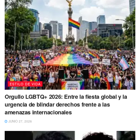
una energía nueva y fresca. Se pueden abrir nuevas vías
para comunicarte o desplazarte.
Piscis
Los próximos quince días se tratan de comenzar de nuevo
y organizar tu dinero y objetivos comerciales. La Luna
Nueva de hoy te favorece para explorar nuevas opciones
laborales, para mirar tus planes económicos y financieros
de manera más realista.
ESTILO DE VIDA
Orgullo LGBTQ+ 2026: Entre la fiesta global y la
urgencia de blindar derechos frente a las
amenazas internacionales
JUNIO 27, 2026