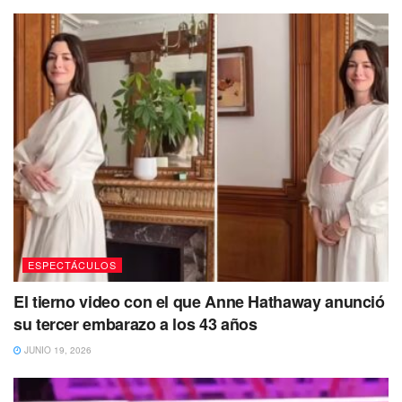
“tiene un corazón de oro (…). Él va a saber
cómo demostrar con amor y con pruebas las
mentiras de otras personas. No se vale salir
a difamar”.
ESPECTÁCULOS
Esta acción provocó que los presentes se conmovieran y
El tierno video con el que Anne Hathaway anunció
con gritos externaran su apoyo al cantante. De igual
su tercer embarazo a los 43 años
manera, Mariana continuó externando qué apoya la lucha
JUNIO 19, 2026
de las mujeres, para que haya equidad e igualdad de
género, pero que esto no debe utilizarse para mentir y