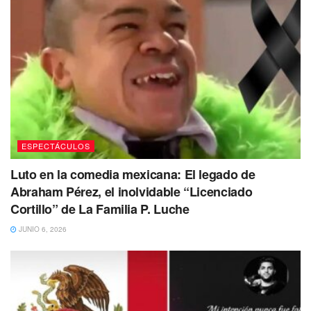
Si bien, aún no se han dado más detalles legales de las
acusaciones, el tema sigue dando de qué hablar.
ESPECTÁCULOS
Sin embargo así como los fanáticos de Kalimba le han
Luto en la comedia mexicana: El legado de
demostrado su apoyo desde el caso anterior en el que
Abraham Pérez, el inolvidable “Licenciado
también se le acusó de agresión contra una menor de
Cortillo” de La Familia P. Luche
edad, ahora con este nuevo y polémico caso en el que se
JUNIO 6, 2026
le ha relacionado a una cantante, hay quienes han puesto
en duda la inocencia del OV7.
Tags:
abuso sexual
Defensa
Espectáculos
Kalimba
Mariana Ochoa
Melissa