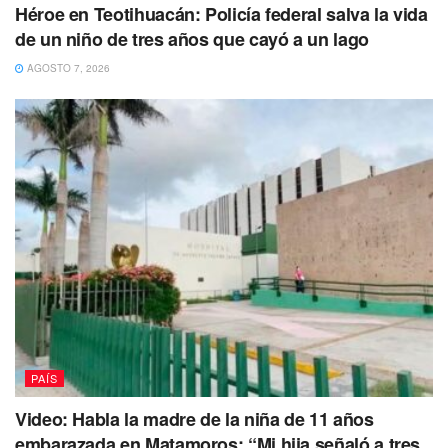
Héroe en Teotihuacán: Policía federal salva la vida
basamentos y 218 piezas de cerámica, metates y figurillas.
de un niño de tres años que cayó a un lago
Puedes Leer Además
AGOSTO 7, 2026
PAÍS
Video: Habla la madre de la niña de 11 años
embarazada en Matamoros: “Mi hija señaló a tres