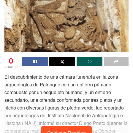
0
SHARES
El descubrimiento de una cámara funeraria en la zona
arqueológica de Palenque con un entierro primario,
compuesto por un esqueleto humano, y un entierro
secundario, una ofrenda conformada por tres platos y un
nicho con diversas figuras de piedra verde, fue reportado
por arqueólogos del Instituto Nacional de Antropología e
Historia (INAH), informó su director Diego Prieto durante la
conferencia mañanera del presidente López Obrador,
Continue Reading