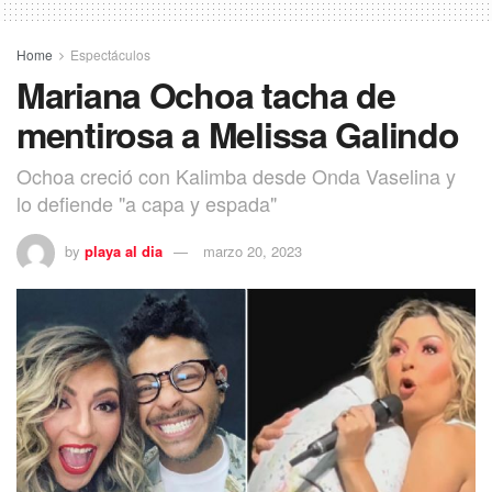
Home
Espectáculos
Mariana Ochoa tacha de
mentirosa a Melissa Galindo
Ochoa creció con Kalimba desde Onda Vaselina y
lo defiende "a capa y espada"
by
playa al dia
marzo 20, 2023