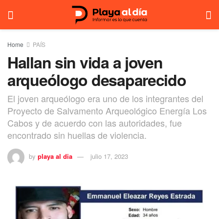
Home
PAÍS
Hallan sin vida a joven
arqueólogo desaparecido
El joven arqueólogo era uno de los integrantes del
Proyecto de Salvamento Arqueológico Energía Los
Cabos y de acuerdo con las autoridades, fue
encontrado sin huellas de violencia.
by
playa al dia
julio 17, 2023