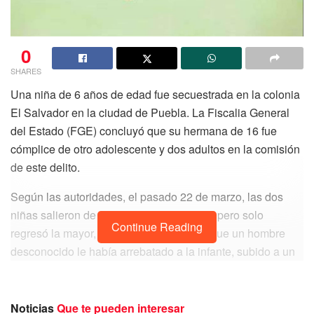
0
SHARES
Una niña de 6 años de edad fue secuestrada en la colonia
El Salvador en la ciudad de Puebla. La Fiscalia General
del Estado (FGE) concluyó que su hermana de 16 fue
cómplice de otro adolescente y dos adultos en la comisión
de este delito.
Según las autoridades, el pasado 22 de marzo, las dos
niñas salieron de su casa a comprar pan, pero solo
Continue Reading
regresó la mayor, quien dijo a su familia que un hombre
desconocido le había arrebatado a la infante, subido a un
vehículo y escapado escapar con rumbo desconocido.
Horas más tarde, abundó la FGE, la familia recibió
Noticias
Que te pueden interesar