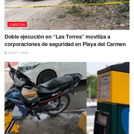
desaparecido el 29 de marzo de 2023. Hasta el momento
se presume como persona no localizada, de tal forma que
se ha activado una ficha de búsqueda en la Fiscalía
CANCÚN
General del Estado (FGE).
Doble ejecución en “Las Torres” moviliza a
El menor es de complexión delgada, tez morena, tiene
corporaciones de seguridad en Playa del Carmen
cabello lacio, café y corto, ojos color café oscuro.
JULIO 7, 2026
Tiene un peso aproximado de 60 kilogramos y una
estatura de 1.50 centímetros.
Al momento de desaparecer vestía suéter verde, pantalón
de mezclilla azul, huaraches y gorra oscuros.
Si tienes información de su paradero, sus familiares y
autoridades agradecerían mucho que por favor te
comuniques al 998 881 7150 ext.2130.