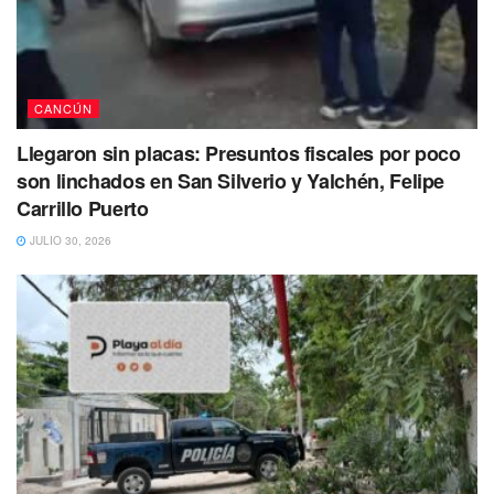
Alfredo Tejero Padilla de 79 años fue visto por última vez
por sus familiares el pasado 27 de marzo de 2023 en el
municipio de José María Morelos en Quintana Roo.
CANCÚN
Llegaron sin placas: Presuntos fiscales por poco
son linchados en San Silverio y Yalchén, Felipe
Carrillo Puerto
JULIO 30, 2026
El hombre de la tercera edad fue reportado como