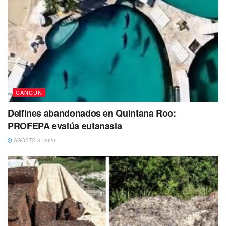
Yajaira Martínez Morelos de 14 años fue vista por última
vez por sus familiares el pasado 28 de marzo de 2023 en
Mahahual en Quintana Roo.
CANCÚN
Delfines abandonados en Quintana Roo:
PROFEPA evalúa eutanasia
AGOSTO 3, 2026
La adolescente fue reportada como desaparecida el 28 de