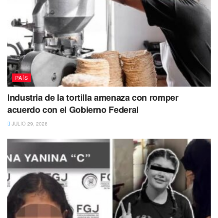
PAÍS
Industria de la tortilla amenaza con romper
acuerdo con el Gobierno Federal
JULIO 29, 2026
Mapa colaborativo: La tecnología al rescate
Frente a la
parálisis de los servicios tradicionales
, la
ciudadanía meridana
recurrió a la organización digital.
A
través de redes sociales se viralizó un
mapa colaborativo
en tiempo real
, donde los propios usuarios
reportan las