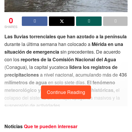
0
SHARES
Las lluvias torrenciales que han azotado a la península
durante la última semana han colocado a
Mérida en una
situación de emergencia
sin precedentes. De acuerdo
con los
reportes de la Comisión Nacional del Agua
(Conagua), la capital yucateca
lidera los registros de
precipitaciones
a nivel nacional, acumulando más de
436
milímetros de agua
en solo siete días.
El fenómeno
meteorológico ya causó inundaciones históricas,
el
Continue Reading
colapso del sistema de drenaje, apagones masivos y la
suspensión de actividades.
Lo que inició como un frente lluvioso común se
transformó en una crisis urbana
que mantiene a
Noticias
Que te pueden interesar