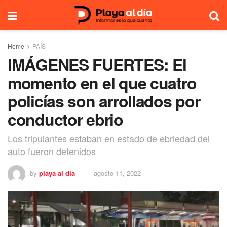
Home
PAÍS
IMÁGENES FUERTES: El
momento en el que cuatro
policías son arrollados por
conductor ebrio
Los tripulantes estaban en estado de ebriedad del
auto fueron detenidos
by
playa al dia
agosto 11, 2022