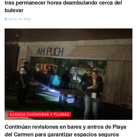
tras permanecer horas deambulando cerca del
bulevar
JULIO 16, 2026
Te recomendamos leer:
Riña entre reos de Cereso de
AGENDA CIUDADANA Y PLUMAS
Ciudad Juárez deja varios muertos
Continúan revisiones en bares y antros de Playa
Los habitantes señalan, que de esta fuga, la concesionaria
del Carmen para garantizar espacios seguros