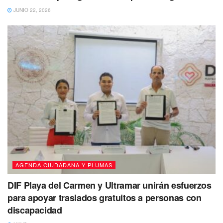
se aprovecha para elevar sus precios y los usuarios
JUNIO 22, 2026
paguen más de su tarifa normal, por ello, cada vez que
haya una fuga, es importante denunciar y presionar a
Aguakan
“para que haga su trabajo”.
Aguakan sigue justificando “su incapacidad” de dar
servicio a la ciudadanía, afirma que la baja presión y falta
de agua, se debe a diferentes factores, trabajos de
mantenimiento, variación de voltaje, sustitución de tuberías
y en ocasiones, reparación de alguna fuga en tubos de 12,
18 y 10 pulgadas.
Tags:
Aguakán
Playa del Carmen
AGENDA CIUDADANA Y PLUMAS
DIF Playa del Carmen y Ultramar unirán esfuerzos
para apoyar traslados gratuitos a personas con
discapacidad