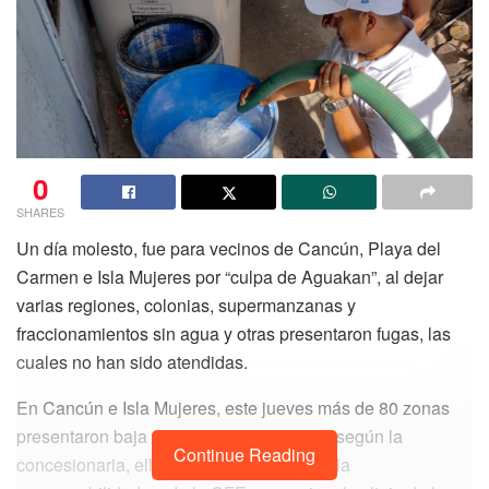
0
SHARES
Un día molesto, fue para vecinos de Cancún, Playa del
Carmen e Isla Mujeres por “culpa de Aguakan”, al dejar
varias regiones, colonias, supermanzanas y
fraccionamientos sin agua y otras presentaron fugas, las
cuales no han sido atendidas.
En Cancún e Isla Mujeres, este jueves más de 80 zonas
presentaron baja presión y falta de agua, según la
Continue Reading
concesionaria, ellos no tuvieron la culpa, la