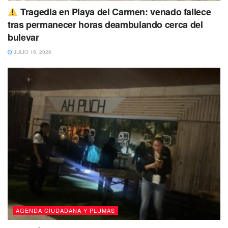
entrega-recepción.
Tragedia en Playa del Carmen: venado fallece
tras permanecer horas deambulando cerca del
Tags:
AMLO
Carlos Joaquín
bulevar
JULIO 16, 2026
AGENDA CIUDADANA Y PLUMAS