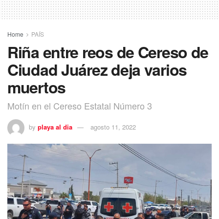
Home
PAÍS
Riña entre reos de Cereso de
Ciudad Juárez deja varios
muertos
Motín en el Cereso Estatal Número 3
by
playa al dia
agosto 11, 2022