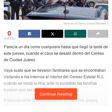
Motín en el Cereso Estatal Número 3
0
SHARES
Parecía un día como cualquiera hasta que llegó la tarde de
este jueves, cuando el caos se desató dentro del Cereso
de Ciudad Juárez.
Vaya susto que se llevaron familiares que se encontraban
visitando a los internos al interior del Cereso Estatal N.3,
cuándo se inició la riña, ante lo sucedido las familias
tuvieron que ser evacuadas de inmediato.
Continue Reading
Presuntamente el enfrentamiento se dio entre grupos
rivales: los chapos y mexicles.