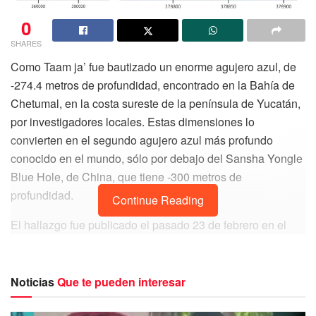
0
SHARES
Como Taam ja’ fue bautizado un enorme agujero azul, de
-274.4 metros de profundidad, encontrado en la Bahía de
Chetumal, en la costa sureste de la península de Yucatán,
por investigadores locales. Estas dimensiones lo
convierten en el segundo agujero azul más profundo
conocido en el mundo, sólo por debajo del Sansha Yongle
Blue Hole, de China, que tiene -300 metros de
profundidad.
Continue Reading
El hallazgo fue publicado el pasado 23 de febrero en el
portal Frontiers in Marine Science, en un artículo titulado
“Primer vistazo al interior de un excepcional agujero azul
en el Caribe Occidental: The Taam ja’ Blue Hole” y está
Noticias
Que te pueden interesar
firmado por los investigadores del Colegio de la Frontera