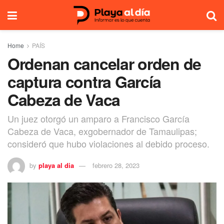
Home
PAÍS
Ordenan cancelar orden de
captura contra García
Cabeza de Vaca
Un juez otorgó un amparo a Francisco García
Cabeza de Vaca, exgobernador de Tamaulipas;
consideró que hubo violaciones al debido proceso.
by
playa al dia
febrero 28, 2023