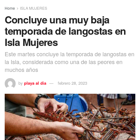
Home
ISLA MUJERES
Concluye una muy baja
temporada de langostas en
Isla Mujeres
Este martes concluye la temporada de langostas en
la Isla, considerada como una de las peores en
muchos años
by
playa al dia
febrero 28, 2023