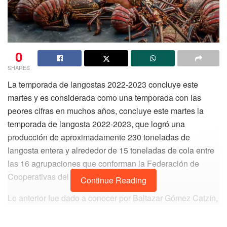
0
SHARES
La temporada de langostas 2022-2023 concluye este
martes y es considerada como una temporada con las
peores cifras en muchos años, concluye este martes la
temporada de langosta 2022-2023, que logró una
producción de aproximadamente 230 toneladas de
langosta entera y alrededor de 15 toneladas de cola entre
las 16 agrupaciones que conforman la Federación de
Cooperativas del Estado.
Continue Reading
Lo anterior fue dado a conocer por Baltazar Gómez Catzín,
presidente de la Federación de Cooperativas Pesqueras
en Quintana Roo, quien detalló que en las cinco