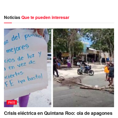
En consecuencia, la resolución del Juzgado Tercero de
Distrito ordena invalidar la orden de captura contra García
Noticias
Que te pueden interesar
Cabeza de Vaca y se emita una nueva resolución en la
que se especifique que no se cuenta con datos que
acrediten la probable responsabilidad del quejoso en los
delitos que se le imputan.
PAÍS
Crisis eléctrica en Quintana Roo: ola de apagones