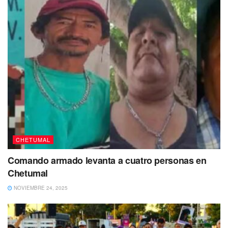
Sur (Ecosur) campus Chetumal Juan C. Alcérreca-Huerta,
Teresa Álvarez-Legorreta, Laura Carrillo, Laura M. Flórez-
Franco, Oscar F. Reyes-Mendoza y Joan A. Sánchez-
Sánchez.
La publicación señala que el muestreo y estudio del
agujero azul se realizó en septiembre de 2021 mediante
buceo, ecosondas, perfiladores CTD (medidores de la
salinidad del agua) y la recolección de muestras de agua.
CHETUMAL
Comando armado levanta a cuatro personas en
Chetumal
NOVIEMBRE 24, 2025