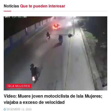
cooperativas del Pueblo Mágico lograron recabar
Noticias
Que te pueden interesar
aproximadamente 30 toneladas de langosta entera y unas
dos toneladas de cola.
ISLA MUJERES
Video: Muere joven motociclista de Isla Mujeres;
viajaba a exceso de velocidad
DICIEMBRE 12, 2025