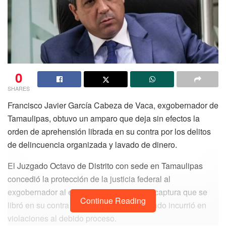
0
SHARES
Francisco Javier García Cabeza de Vaca, exgobernador de
Tamaulipas, obtuvo un amparo que deja sin efectos la
orden de aprehensión librada en su contra por los delitos
de delincuencia organizada y lavado de dinero.
El Juzgado Octavo de Distrito con sede en Tamaulipas
concedió la protección de la justicia federal al
exgobernador al estimar que la orden de captura que se
Continue Reading
libró en su contra en octubre del año pasado incurrió en
violaciones al debido proceso.