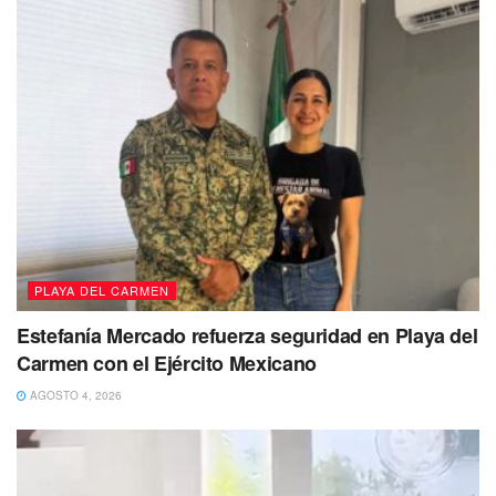
“Hemos insistido en que la contraprestación y los
inmovilizadores vayan para obra pública; este año se van
a ejercer cerca de 17 millones en tres obras como tal”,
subrayó el líder de la Comisión.
PLAYA DEL CARMEN
Estefanía Mercado refuerza seguridad en Playa del
Carmen con el Ejército Mexicano
AGOSTO 4, 2026
Finalmente, aprobaron la solicitud de la Contraloría
Municipal para proporcionar un informe sobre el
estado de las evaluaciones financieras.