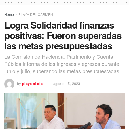
Home
PLAYA DEL CARMEN
Logra Solidaridad finanzas
positivas: Fueron superadas
las metas presupuestadas
La Comisión de Hacienda, Patrimonio y Cuenta
Pública informa de los ingresos y egresos durante
junio y julio, superando las metas presupuestadas
by
playa al dia
agosto 15, 2023