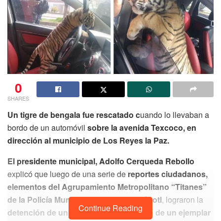
0
SHARES
Un tigre de bengala fue rescatado c
uando lo llevaban a
bordo de un automóvil
sobre la avenida Texcoco, en
dirección al municipio de Los Reyes la Paz.
El presidente municipal, Adolfo Cerqueda Rebollo
explicó que luego de una serie de
reportes ciudadanos,
elementos del Agrupamiento Metropolitano “Titanes”
de la Policía Municipal de Nezahualcóyotl
, lograron la
Continue Reading
detención de un individuo en posesión de un ejemplar