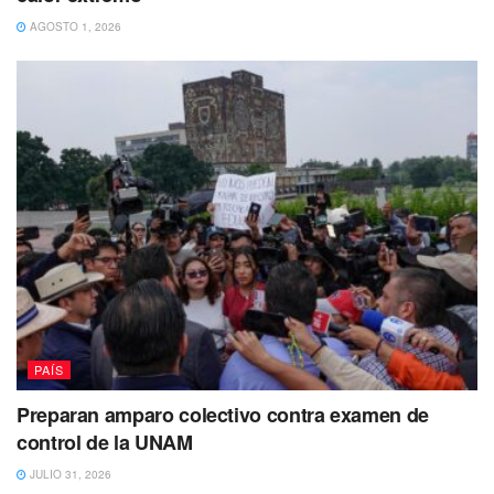
AGOSTO 1, 2026
Aseguró que
por tal motivo se llevó a cabo la puesta a
disposición de Ángel “N” ante el Ministerio Público de
la Fiscalía General de la República,
con sede Texcoco,
donde se abrió la
carpeta de investigación con el NUC:
FED/MEX/NEZA/0003391/2023
para determinar su
situación jurídica,
mientras que el felino fue llevado al
zoológico de Los Reyes, La Paz.
PAÍS
Cerqueda Rebollo subrayó que es importante
Preparan amparo colectivo contra examen de
mencionar que los tigres de bengala son una especie
control de la UNAM
delicada,
puesto que, de acuerdo con
datos publicados
JULIO 31, 2026
en 2022 por la Unión Internacional por la Conservación