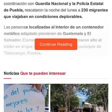
coordinación con
Guardia Nacional y la Policía Estatal
de Puebla,
rescataron la noche del lunes a
230 migrantes
que viajaban en condiciones deplorables.
Las persona
s localizadas al interior de un contenedor
metálico
adaptado provienen de
Guatemala y El
Salvador.
Elementos de seguridad le
marcaron alto al
Continue Reading
tráiler en el que viajaban a la altura del municipio de
Tlatenango, Puebla.
Mientras
se realizaba la inspección, se escucharon
gritos y golpes al interior del contenedor,
por lo que los
Noticias
Que te pueden interesar
policías solicitaron la apertura de la compuerta
, en
donde descubrieron que
al interior se encontraban
adultos sosteniendo niñas y niños.