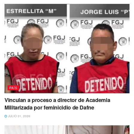
de la Naturaleza
(UICN) en su llamada
“Lista Roja”,
los
felinos que se caracterizan
por ser los más grandes del
mundo,
son una especie
“amenazada” y con una
“población decreciente”,
ya que se calcula que
existen
entre dos mil 600 y menos de cuatro mil ejemplares
de
todas las especies de tigres en el mundo.
Con información de Excélsior
Puedes volver a Leer
PAÍS
Vinculan a proceso a director de Academia
Militarizada por feminicidio de Dafne
JULIO 31, 2026