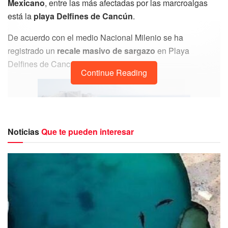
Mexicano
, entre las más afectadas por las marcroalgas
está la
playa Delfines de Cancún
.
De acuerdo con el medio Nacional Milenio se ha
registrado un
recale masivo de sargazo
en Playa
Delfines de Cancún.
Continue Reading
Noticias
Que te pueden interesar
Dicha alga, hizo su arribo desde el domingo por la tarde,
situación que confirma el portal Periodismo Objetivo, con
una serie de imágenes aéreas que muestran las
condiciones de la Playa Delfines este martes a las 8am