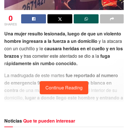
0
SHARES
Una mujer resulto lesionada, luego de que un violento
hombre ingresara a la fuerza a un domicilio
y la atacara
con un cuchillo y le
causara heridas en el cuello y en los
brazos
y tras cometer este atentado se dio a la
fuga
rápidamente sin rumbo conocido.
La madrugada de este martes
fue reportado al numero
de emergencia 911 un ataque con arma blanca en
Continue Reading
contra
de una mujer que se encontraba al interior de su
domicilio,
lugar a donde llego este hombre y entrando a
la fuerza la ataco, causándole varias heridas en los
brazos y el cuello.
Noticias
Que te pueden interesar