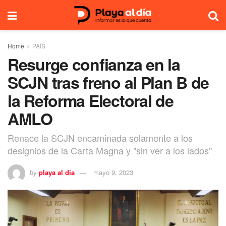
Home
PAÍS
Resurge confianza en la
SCJN tras freno al Plan B de
la Reforma Electoral de
AMLO
Renace la SCJN encaminada solamente a los
designios de la Carta Magna y "sin ver a los lados"
by
playa al dia
mayo 9, 2023