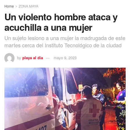
Home
ZONA MAYA
Un violento hombre ataca y
acuchilla a una mujer
Un sujeto lesiono a una mujer la madrugada de este
martes cerca del Instituto Tecnológico de la ciudad
by
playa al dia
mayo 9, 2023