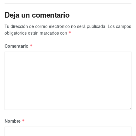
https://t.co/tivgJd32Gk
pic.twitter.com/THZt3CDLYB
Deja un comentario
— playaaldia (@playaaldia)
June 6, 2023
Tu dirección de correo electrónico no será publicada.
Los campos
obligatorios están marcados con
*
Comentario
*
Nombre
*