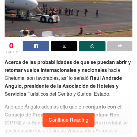
0
SHARES
Acerca de las probabilidades de que se puedan abrir y
retomar vuelos internacionales y nacionales
hacia
Chetumal son favorables, así lo señaló
Raúl Andrade
Angulo, presidente de la Asociación de Hoteles y
Servicios
Turísticos del Centro y Sur del Estado.
Andrade Ángulo además dijo que en
conjunto con el
Consejo de Promoción Turística de Quintana Roo
Continue Reading
(CPTQ)
y la
Secretaría de Turismo (Sedetur) estatal
se
gestiona ante las aerolíneas Volaris, Viva Aerobus y