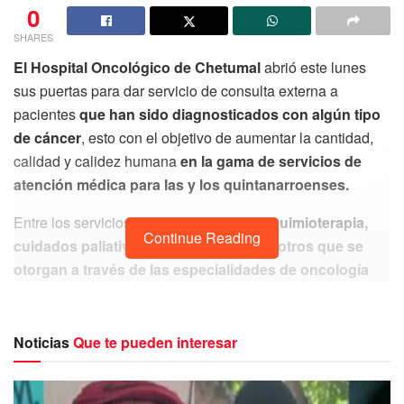
0
SHARES
El Hospital Oncológico de Chetumal
abrió este lunes
sus puertas para dar servicio de consulta externa a
pacientes
que han sido diagnosticados con algún tipo
de cáncer
, esto con el objetivo de aumentar la cantidad,
calidad y calidez humana
en la gama de servicios de
atención médica para las y los quintanarroenses.
Entre los servicios que se ofrece esta la
quimioterapia,
Continue Reading
cuidados paliativos, clínica del dolor y otros que se
otorgan a través de las especialidades de oncología
médica y quirúrgica,
que beneficiarán en un mediano
plazo a más de
735 mil habitantes de Quintana Roo.
Noticias
Que te pueden interesar