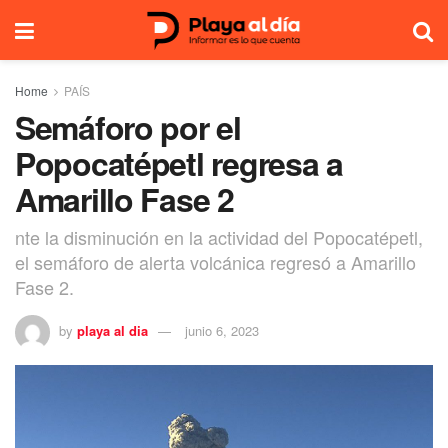
Home
PAÍS
Semáforo por el
Popocatépetl regresa a
Amarillo Fase 2
nte la disminución en la actividad del Popocatépetl,
el semáforo de alerta volcánica regresó a Amarillo
Fase 2.
by
playa al dia
junio 6, 2023