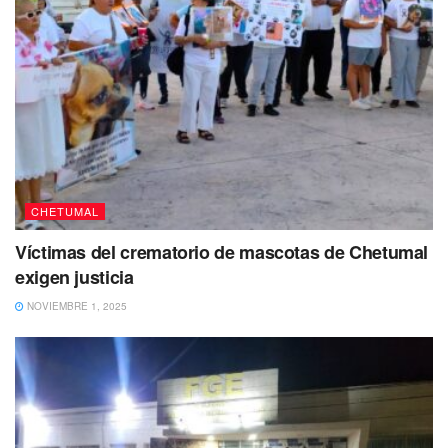
que aproximadamente
en tres meses estará
funcionando el Centro Estatal de Transfusión
Sanguínea,
mismo que en una siguiente etapa, para la
que
se requiere una inversión adicional
, tiene como
meta aumentar en
50 por ciento la recepción de
donadores de sangre.
CHETUMAL
Víctimas del crematorio de mascotas de Chetumal
exigen justicia
NOVIEMBRE 1, 2025