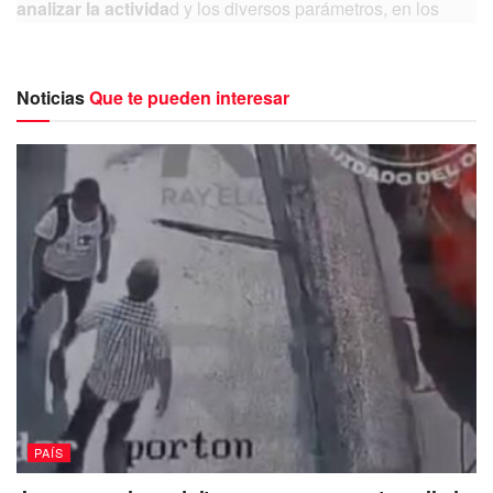
analizar la activida
d y los diversos parámetros, en los
cuales hay algunos decrementos, se decidió
regresar al
semáforo de alerta volcánica Amarillo Fase 2.
Noticias
Que te pueden interesar
“Con base en el análisis y diagnóstico de la
actividad general reciente y los escenarios
esperados en el corto plazo, recomienda
PAÍS
cambiar el Semáforo de Alerta Volcánica de