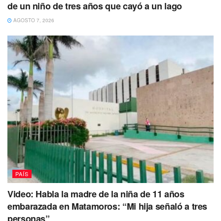
de un niño de tres años que cayó a un lago
AGOSTO 7, 2026
“Los resultados de las observaciones de los
últimos días muestran que la actividad ha
presentado un ligero decremento en algunos
de los parámetros, actividad que se
manifiesta con algunas emisiones de bajo
PAÍS
contenido de ceniza y la expulsión de
fragmentos incandescentes en menor
Video: Habla la madre de la niña de 11 años
volumen, asociados con algunos episodios
embarazada en Matamoros: “Mi hija señaló a tres
de tremor de amplitud baja a moderada, así
personas”