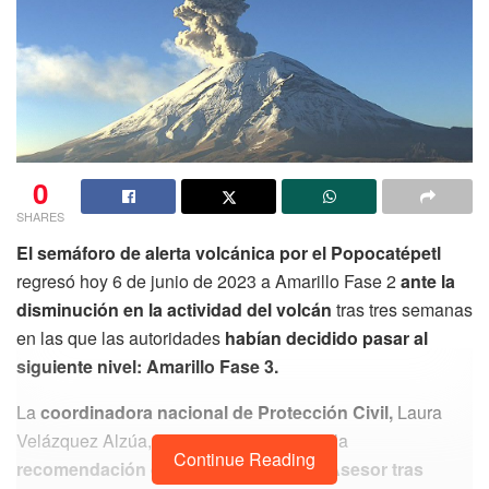
0
SHARES
El semáforo de alerta volcánica por el Popocatépetl
regresó hoy 6 de junio de 2023 a Amarillo Fase 2
ante la
disminución en la actividad del volcán
tras tres semanas
en las que las autoridades
habían decidido pasar al
siguiente nivel: Amarillo Fase 3.
La
coordinadora nacional de Protección Civil,
Laura
Velázquez Alzúa, informó que a partir de la
Continue Reading
recomendación del Comité Científico Asesor tras