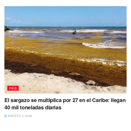
tres colores
: verde, amarillo y rojo y dentro de éstos hay
diversas
fases que corresponden a la actividad del
Popocatépetl.
Estar en Amarillo Fase 2 indica que hay
que
estar alerta porque el volcán presenta “incremento
de actividad”, que implica:
Pluma de vapor de agua y gas.
Ligera caída de ceniza en áreas cercanas.
Caída de fragmentos incandescentes.
Crecimiento y destrucción de domos de lava.
Posibilidad de flujos piroclásticos por explosiones
Flujos de lodo o escombros de corto alcance.
PAÍS
No dejes de Leer
El sargazo se multiplica por 27 en el Caribe: llegan
#playadelcarmen
40 mil toneladas diarias
𝑳𝒐𝒈𝒓𝒂 𝒍𝒂 𝒂𝒅𝒎𝒊𝒏𝒊𝒔𝒕𝒓𝒂𝒄𝒊ó𝒏 𝒅𝒆 𝑳𝒊𝒍𝒊 𝑪𝒂𝒎𝒑𝒐𝒔 𝒒𝒖𝒆
AGOSTO 3, 2026
𝑺𝒐𝒍𝒊𝒅𝒂𝒓𝒊𝒅𝒂𝒅 𝒕𝒆𝒏𝒈𝒂 𝒔𝒖 𝒑𝒓𝒊𝒎𝒆𝒓 𝒑𝒖𝒏𝒕𝒐 𝒅𝒆 𝒂𝒄𝒐𝒑𝒊𝒐 𝒇𝒊𝒋𝒐,
𝒄𝒉𝒆𝒄𝒂 𝒔𝒖 𝒖𝒃𝒊𝒄𝒂𝒄𝒊ó𝒏 𝒚 𝒉𝒐𝒓𝒂𝒓𝒊𝒐𝒔