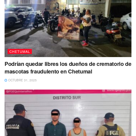
CHETUMAL
Podrían quedar libres los dueños de crematorio de
mascotas fraudulento en Chetumal
OCTUBRE 31, 2025
Asimismo el
presidente López Obrador informó que
estará pendiente de que este hospital termine de
equiparse
y ofrezca un servicio integral lo más pronto
posible.
Por lo que deberá contar con todo el personal,
enfermeras y principalmente especialistas.