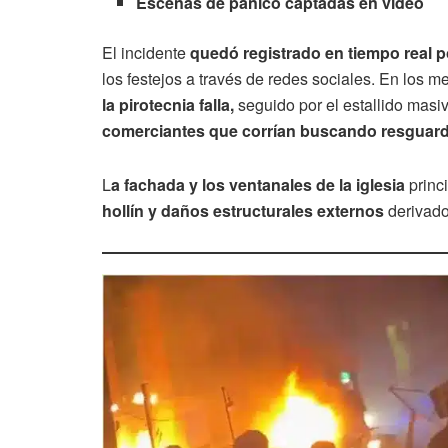
Escenas de pánico captadas en video
El incidente
quedó registrado en tiempo real 
los festejos a través de redes sociales. En los m
la pirotecnia falla,
seguido por el estallido masi
comerciantes que corrían buscando resguar
L
a fachada y los ventanales de la iglesia
princ
hollín y daños estructurales externos
derivado