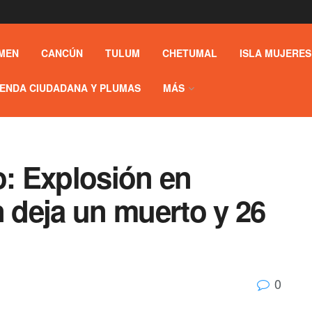
MEN
CANCÚN
TULUM
CHETUMAL
ISLA MUJERES
ENDA CIUDADANA Y PLUMAS
MÁS
o: Explosión en
n deja un muerto y 26
0