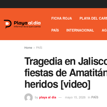
FICHA ROJA
PLAYA DEL CAR
PAÍS
INTERNACIONAL
AG
Home
PAÍS
Tragedia en Jalisc
fiestas de Amatitá
heridos [video]
by
playa al dia
mayo 15, 2026
in
PAÍS