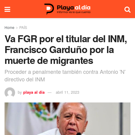
Home
PAÍS
Va FGR por el titular del INM,
Francisco Garduño por la
muerte de migrantes
Proceder a penalmente también contra Antonio 'N'
directivo del INM
by
playa al dia
abril 11, 2023