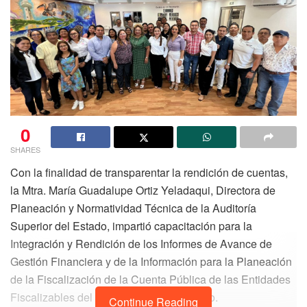
0
SHARES
Con la finalidad de transparentar la rendición de cuentas,
la Mtra. María Guadalupe Ortiz Yeladaqui, Directora de
Planeación y Normatividad Técnica de la Auditoría
Superior del Estado, impartió capacitación para la
Integración y Rendición de los Informes de Avance de
Gestión Financiera y de la Información para la Planeación
de la Fiscalización de la Cuenta Pública de las Entidades
Fiscalizables del Estado de Quintana Roo.
Continue Reading