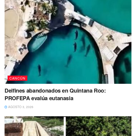
CANCÚN
Delfines abandonados en Quintana Roo:
PROFEPA evalúa eutanasia
Algunas versiones indicaron que los salvavidas habían
AGOSTO 3, 2026
socorrido de inmediato al joven sin embargo, otras más
señalan que a decir de los familiares los rescatistas que se
encontraban en la torre se habían distraído con sus
teléfonos y no fue oportuna su intervención para sacarlo