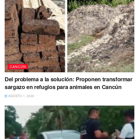
del mar.
Hasta el lugar del lamentable deceso arribaron policías
ministeriales para realizar las diligencias de rigor así como
el levantamiento del cuerpo del turista nacional.
Con Información e imagen de Amaya Informa
CANCÚN
Tags:
Ahogado
Cancun
Playa Delfines
Del problema a la solución: Proponen transformar
sargazo en refugios para animales en Cancún
AGOSTO 1, 2026