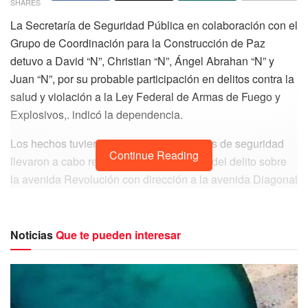
SHARES
La Secretaría de Seguridad Pública en colaboración con el
Grupo de Coordinación para la Construcción de Paz
detuvo a David “N”, Christian “N”, Ángel Abrahan “N” y
Juan “N”, por su probable participación en delitos contra la
salud y violación a la Ley Federal de Armas de Fuego y
Explosivos,. indicó la dependencia.
Los hechos tuvieron lugar cuando agentes de seguridad
Continue Reading
llevaron a cabo recorridos de prevención del delito sobre
la avenida Revolución con dirección a la avenida Diagonal
Tulum, en la Supermanzana 75, de Benito Juárez.
Noticias
Que te pueden interesar