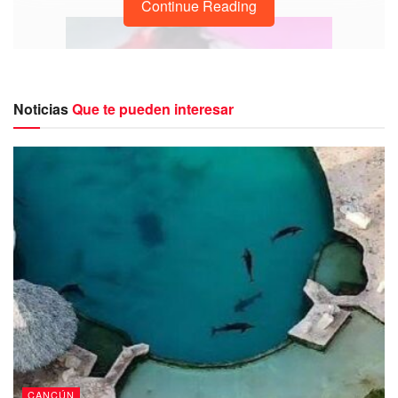
Continue Reading
Noticias
Que te pueden interesar
La cabeza se encontraba justo a la entrada de una
construcción ubicada en la región 259, frente a la colonia
antes mencionada.
Trascendió que los lugareños habían visto tirada la cabeza
la cual supuestamente estaba acompañada de un mensaje
en cartulina.
Las presuntas amenazas estarían dirigidas para elementos
policiacos de un municipio vecino.
Como era de esperarse cuando los elementos llegaron a
CANCÚN