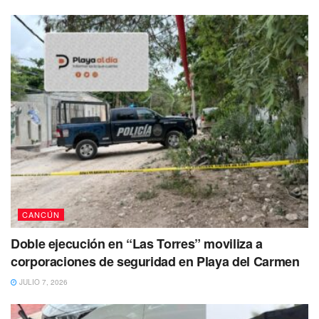
dieron aviso a peritos de la Fiscalía General del Estado,
quienes se encargarían de procesar el lugar del hallazgo y
trasladar la cabeza humana al Servicio Médico Forense
(SEMEFO) para su correcta identificación.
CANCÚN
Doble ejecución en “Las Torres” moviliza a
corporaciones de seguridad en Playa del Carmen
JULIO 7, 2026
Cabe mencionar que trascendió en el lugar que la cabeza