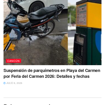
pertenecería al cuerpo hallado ayer por la noche el cual se
encontraba totalmente desmembrado y que presuntamente
habría sido dejado junto con una ‘narcocartulina’ sin
embargo, corresponderá a las autoridades dar mayor
detalle de este caso.
Tags:
Cancun
Ejecutado
muerte
violencia
CANCÚN
Suspensión de parquímetros en Playa del Carmen
por Feria del Carmen 2026: Detalles y fechas
JULIO 6, 2026