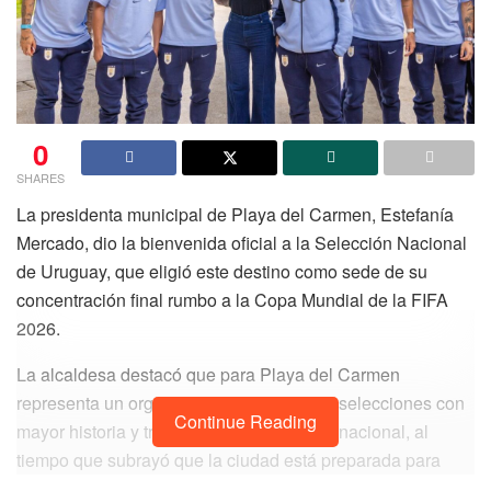
0
SHARES
La presidenta municipal de Playa del Carmen, Estefanía
Mercado, dio la bienvenida oficial a la Selección Nacional
de Uruguay, que eligió este destino como sede de su
concentración final rumbo a la Copa Mundial de la FIFA
2026.
La alcaldesa destacó que para Playa del Carmen
representa un orgullo recibir a una de las selecciones con
Continue Reading
mayor historia y tradición en el fútbol internacional, al
tiempo que subrayó que la ciudad está preparada para
albergar eventos de talla mundial.