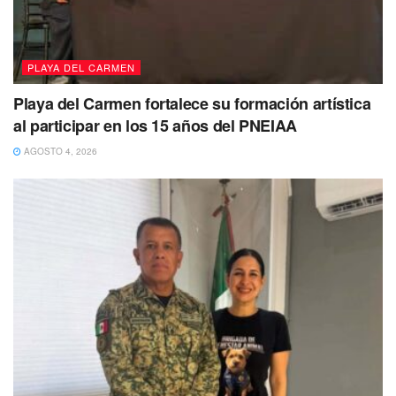
PLAYA DEL CARMEN
Playa del Carmen fortalece su formación artística
al participar en los 15 años del PNEIAA
AGOSTO 4, 2026
Sin embargo,
el abogado Javier Tun Jiménez no se dejó
intimidar y procedió a documentar los hechos
y la
identidad de su agresor, ante esto señaló que
revelaría
más detalles y denunciaría públicamente este
inaceptable comportamiento
.
Este nuevo
hecho de violencia por parte del grupo de
taxistas de Luis Herrera
deja en evidencia la
impunidad