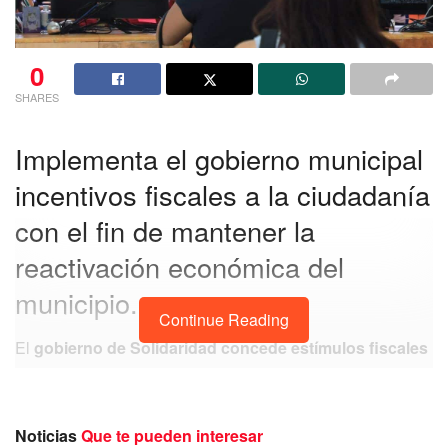
0
SHARES
Implementa el gobierno municipal
incentivos fiscales a la ciudadanía
con el fin de mantener la
reactivación económica del
municipio.
Continue Reading
El
gobierno de Solidaridad concede estímulos fiscales
a los contribuyentes
del municipio los cuales van desde
el 25% hasta por el 100%
del monto en impuestos,
derechos, productos y aprovechamientos.
Noticias
Que te pueden interesar