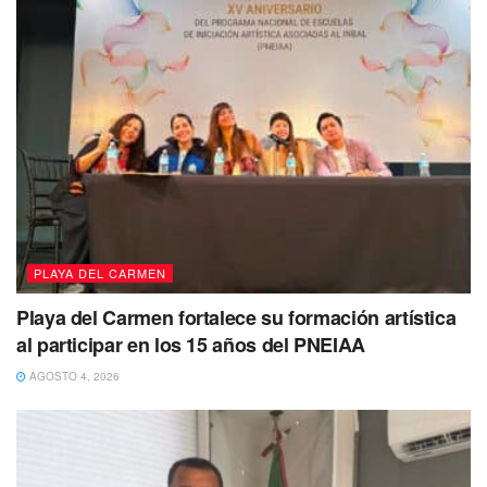
saneamiento ambiental,
en cuanto a
transporte en actas
administrativas rezagadas
y en multas por
incumplimiento a las disposiciones del
Código Fiscal
Municipal.
PLAYA DEL CARMEN
Playa del Carmen fortalece su formación artística
al participar en los 15 años del PNEIAA
AGOSTO 4, 2026
El programa
también incluye subsidios para la