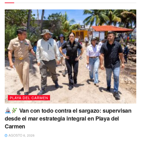
Asimismo, se informó que
los estímulos fiscales estarán
vigentes del 1° de agosto al 15 de septiembre,
esto
luego de ser aprobado por el
gobierno municipal dirigido
por la presidenta Lili Campos
a fin de continuar con la
reactivación económica del municipio.
PLAYA DEL CARMEN
Van con todo contra el sargazo: supervisan
desde el mar estrategia integral en Playa del
Carmen
AGOSTO 6, 2026