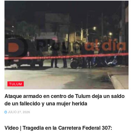
generado un considerable revuelo en redes sociales.
La
creatividad se ha convertido en una herramienta
poderosa
para diferenciarse de la competencia, desde la
presentación de productos hasta la experiencia del cliente,
las pymes pueden destacar mediante ideas
innovadoras que sorprendan y deleiten
a los
consumidores. Esto además puede incluir desde
diseños
únicos de empaque hasta eventos interactivos en el
punto de venta,
creando experiencias memorables que
generen un vínculo emocional con el negocio.
TULUM
Ataque armado en centro de Tulum deja un saldo
de un fallecido y una mujer herida
JULIO 27, 2026
TULUM
Video | Tragedia en la Carretera Federal 307: