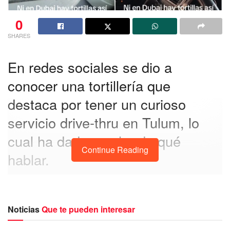
0
SHARES
En redes sociales se dio a
conocer una tortillería que
destaca por tener un curioso
servicio drive-thru en Tulum, lo
cual ha dado mucho de qué
Continue Reading
hablar.
En el municipio de Tulum,
una tortillería ha logrado tener
la atención tanto de personas locales como de turistas
por su
ingenioso servicio drive-thru,
una especial
Noticias
Que te pueden interesar
característica que la ha distinguido y sobre todo
ha