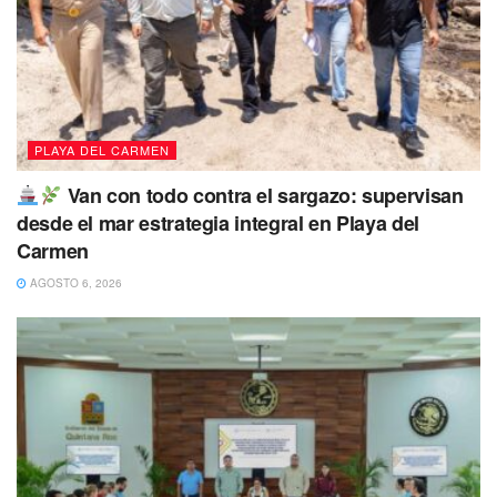
taxistas “Lázaro Cárdenas del Río” chocó a una mujer
que se trasladaba a bordo de
una motociclista.
PLAYA DEL CARMEN
Van con todo contra el sargazo: supervisan
desde el mar estrategia integral en Playa del
Carmen
AGOSTO 6, 2026
Derivado de este incidente,
el abogado Tun Jiménez
intentó mediar en la situación
, ya que en este tipo de
casos corresponde la p
resencia de los seguros
correspondientes
, sin embargo esto no fue bien recibido
por el grupito de
taxistas y el abogado fue atacado por
un conductor de taxi identificado con el número
económico 607
sin ninguna razón aparente, más que la