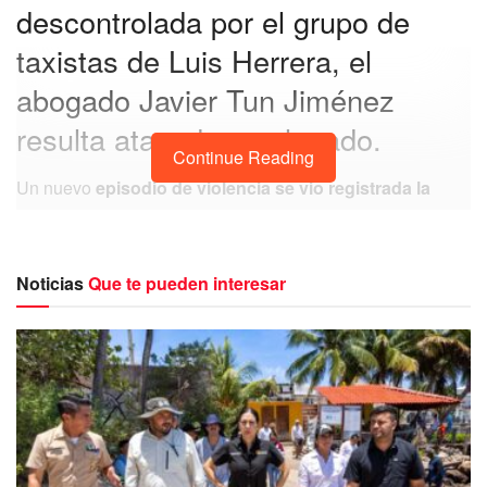
descontrolada por el grupo de
taxistas de Luis Herrera, el
abogado Javier Tun Jiménez
resulta atacado y golpeado.
Continue Reading
Un nuevo
episodio de violencia se vio registrada la
noche de ayer jueves en la ciudad de Playa del Carmen
por un grupo de
taxistas de Luis Herrera quien es el
secretario del Sindicato “Lázaro Cárdenas del Río”
, en
Noticias
Que te pueden interesar
una impactante violencia
agredieron brutalmente en la
colonia Zazil-Ha al abogado y activista Javier Tun
Jiménez.
Este hecho violento es
derivado de un incidente
automovilístico
ocurrido en el cruce de la avenida 20 con
la calle 42, en donde un
conductor del sindicato de