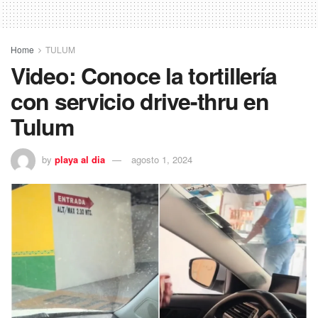
Home
TULUM
Video: Conoce la tortillería
con servicio drive-thru en
Tulum
by
playa al dia
agosto 1, 2024