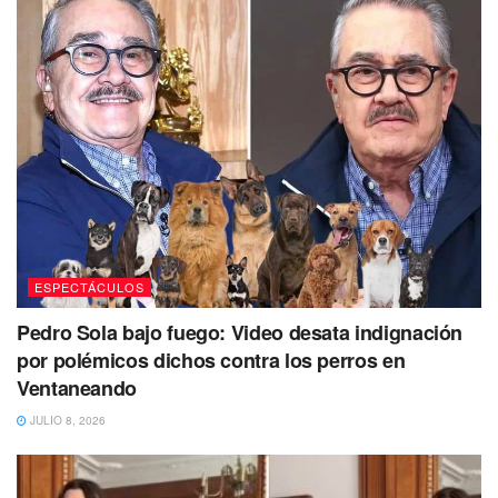
arma de doble filo.
ESPECTÁCULOS
Pedro Sola bajo fuego: Video desata indignación
Recuerden que antes de ser famosa soy persona y tengo
por polémicos dichos contra los perros en
sentimiento. No entiendo por qué la gente siempre quiere
Ventaneando
sacar provecho de las personas”, escribió en una foto en la
JULIO 8, 2026
que se muestra seria.
Estoy harta de los mismo, que la mayoría de la gente que