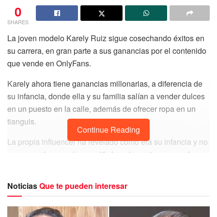
0
SHARES
La joven modelo Karely Ruiz sigue cosechando éxitos en
su carrera, en gran parte a sus ganancias por el contenido
que vende en OnlyFans.
Karely ahora tiene ganancias millonarias, a diferencia de
su infancia, donde ella y su familia salían a vender dulces
en un puesto en la calle, además de ofrecer ropa en un
tianguis.
Continue Reading
La propia influencer ha revelado cómo era su infancia y no
se apena de sus orígenes. Y ahora lamenta que muchas
personas la busquen por interés. ‘Soy persona, tengo
sentimientos’.
Noticias
Que te pueden interesar
Fue a través de sus redes sociales que la regiomontana
expresó cómo es el precio de la fama y afirma que es un