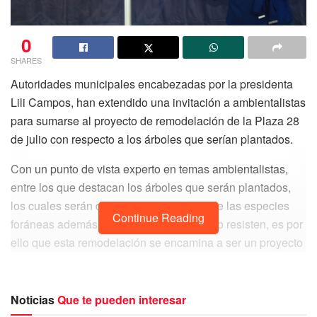
0
SHARES
Autoridades municipales encabezadas por la presidenta
Lili Campos, han extendido una invitación a ambientalistas
para sumarse al proyecto de remodelación de la Plaza 28
de julio con respecto a los árboles que serían plantados.
Con un punto de vista experto en temas ambientalistas,
entre los que destacan los árboles que serán plantados,
los cuales serán de la región debido a que las especies
Continue Reading
foráneas además de tener mayor costo, no resisten, es por
ello que esta remodelación se encamina a ser un proyecto
integral en el que convengan el buen diseño, la
funcionalidad y el compromiso con el medio ambiente.
Noticias
Que te pueden interesar