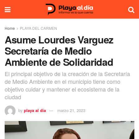
Home
PLAYA DEL CARMEN
Asume Lourdes Varguez
Secretaría de Medio
Ambiente de Solidaridad
El principal objetivo de la creación de la Secretaría
de Medio Ambiente en el municipio tiene como
objetivo cuidar y mantener el ecosistema de la
ciudad
by
playa al dia
marzo 21, 2023