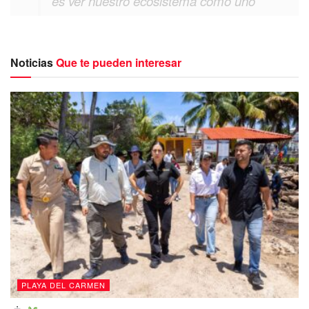
es ver nuestro ecosistema como uno
solo, no hacer divisiones entre la zona
continental y zona federal”
Noticias
Que te pueden interesar
Añadió además que la presidente municipal
Lili Campos
pretende es cumplir con el tercer eje rector de su gobierno
y esto significa llevar a cabo una reforestación en el
municipio con plantas de la región que sean ad hoc al
ecosistema, por lo que se está realizando una paleta
vegetal para que se pueda tener un control de cuales son
las plantas de la región y de esta forma lograr que se vaya
reforestando muchas áreas que ahora no tienen
vegetación.
PLAYA DEL CARMEN