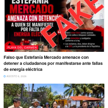
asociaciones, así como con los colegios de Arquitectos e
Ingenieros para que participen en el análisis del proyecto,
de este modo se prevé que los trabajos se puedan iniciar a
finales de marzo e inaugurar el próximo 28 de julio, fecha
en que se celebra el 30 aniversario del municipio.
PLAYA DEL CARMEN
Falso que Estefanía Mercado amenace con
detener a ciudadanos por manifestarse ante fallas
de energía eléctrica
AGOSTO 6, 2026
Ahora bien, una gran parte de este gran proyecto en
beneficio de los ciudadanos, contempla a la vegetación
que será colocada en la nueva plaza, por ello; la munícipe
ha convocado a sectores enfocados en el cuidado