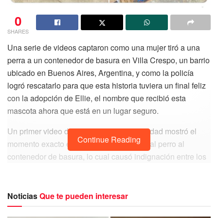
0
SHARES
Una serie de videos captaron como una mujer tiró a una
perra a un contenedor de basura en Villa Crespo, un barrio
ubicado en Buenos Aires, Argentina, y como la policía
logró rescatarlo para que esta historia tuviera un final feliz
con la adopción de Ellie, el nombre que recibió esta
mascota ahora que está en un lugar seguro.
Un primer video de una cámara de seguridad mostró el
Continue Reading
momento exacto en que una mujer tiraba al perro al
contenedor de basura, lo cual causó indignación entre los
internautas.
Noticias
Que te pueden interesar