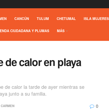
MEN
CANCÚN
TULUM
CHETUMAL
ISLA MUJERES
ENDA CIUDADANA Y PLUMAS
MÁS
e de calor en playa
e de calor la tarde de ayer mientras se
ya junto a su familia.
0
L CARMEN