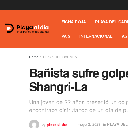
FICHA ROJA
PLAYA DEL CAR
PAÍS
INTERNACIONAL
AG
Home
PLAYA DEL CARMEN
Bañista sufre golp
Shangri-La
Una joven de 22 años presentó un golp
encontraba disfrutando de un día de pla
by
playa al dia
mayo 2, 2023
in
PLAYA DE