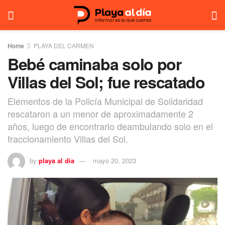
Home
PLAYA DEL CARMEN
Bebé caminaba solo por
Villas del Sol; fue rescatado
Elementos de la Policía Municipal de Solidaridad
rescataron a un menor de aproximadamente 2
años, luego de encontrarlo deambulando solo en el
fraccionamiento Villas del Sol.
by
playa al dia
mayo 20, 2023