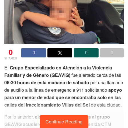
0
SHARES
El
Grupo Especializado en Atención a la Violencia
Familiar y de Género (GEAVIG)
fue alertado cerca de las
06:30 horas de esta mañana de sábado
por una llamada
de auxilio a la línea de emergencia 911 solicitando
apoyo
para un menor de edad que se encontraba solo en las
calles del fraccionamiento Villas del Sol
de esta ciudad.
Por lo anterior,
elementos pertenecientes al grupo
Continue Reading
GEAVIG acudieron rápidamente a la avenida CTM