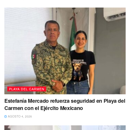
Mientras tanto,
se mantiene por el momento el
pronóstico para las próximas 24 Horas
. en el municipio
de Solidaridad, donde
el clima se presentara caluroso
en general,
con cielo medio nublado y con
lluvias
aisladas en el transcurso de la tarde,
con vientos del
Noroeste y Norte de 10 a 15 kph. y con rachas de 30 kph.
Puedes volver a Leer
PLAYA DEL CARMEN
Estefanía Mercado refuerza seguridad en Playa del
Carmen con el Ejército Mexicano
AGOSTO 4, 2026