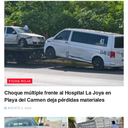
FICHA ROJA
Choque múltiple frente al Hospital La Joya en
Caen tres sujetos por atentar contra la seguridad y
Playa del Carmen deja pérdidas materiales
salud de solidarenses
AGOSTO 3, 2026
Anteriormente
en otros operativos de prevención
,
elementos policiacos lograron asegurar a
tres sujetos