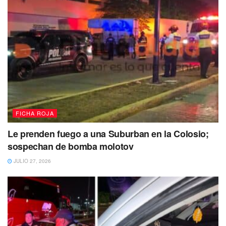
de 25 años
, procedente de Veracruz.
Más tarde
en la zona turística de la ciudad,
agentes de la
policía realizaban un recorrido sobre la
Quinta Avenida
entre las calles 38 y 40 lograron asegurar a un
sujeto
cuando sacaba entre sus pertenencias envoltorios
con marihuana de una bolsa que llevaba
Santos “N” de
35 años, originario de Tabasco, además se le encontró
4 bolsas con marihuana y 9 bolsitas con cocaína.
FICHA ROJA
No dejes de Leer
Le prenden fuego a una Suburban en la Colosio;
sospechan de bomba molotov
JULIO 27, 2026