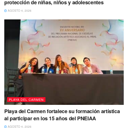
protección de niñas, niños y adolescentes
AGOSTO 4, 2026
Derivado de lo anterior,
se espera que por la tarde de
este sábado
, el fenómeno climatológico
se aproxime al
PLAYA DEL CARMEN
poniente de Cuba, con efectos disminuidos a
Playa del Carmen fortalece su formación artística
depresión tropica
l, lo que no generaría riesgo para la
al participar en los 15 años del PNEIAA
Península de Yucatán
AGOSTO 4, 2026