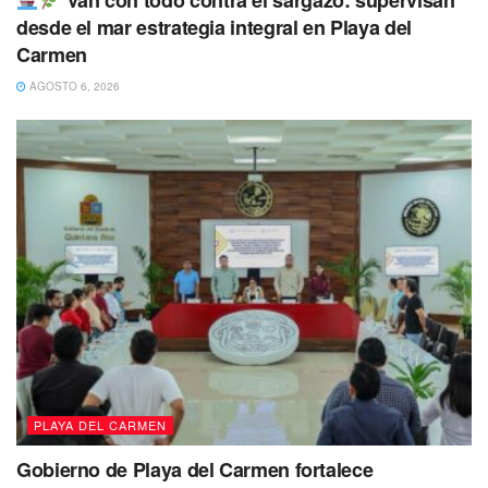
Van con todo contra el sargazo: supervisan
desde el mar estrategia integral en Playa del
Por lo que el ciclón, que
fue nombrado “Arlene”
hoy a
Carmen
las 13 horas se
encontraba a 425 km al Oeste de Ft.
AGOSTO 6, 2026
Myers, Florida,
presentando vientos de alrededor de 65
kph con
rachas de 85 kph,
por lo que ha estado
moviéndose
al Sur a 7 kph.
PLAYA DEL CARMEN
Gobierno de Playa del Carmen fortalece