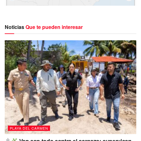
Noticias
Que te pueden interesar
De acuerdo a los
primeros
informes de Conagua,
indican que se espera que el
fenómeno se desplace en
movimiento hacia el sur sureste
, a una velocidad de
PLAYA DEL CARMEN
avance un poco más rápida
durante los próximos días,
sin embargo
esto no representa peligro para la entidad.