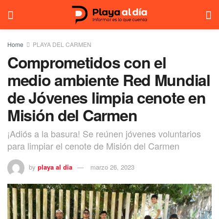
Home
PLAYA DEL CARMEN
Comprometidos con el
medio ambiente Red Mundial
de Jóvenes limpia cenote en
Misión del Carmen
¡Adiós a la basura! Se reúnen jóvenes voluntarios
para limpiar el cenote de Misión del Carmen
by
playa al dia
marzo 26, 2023