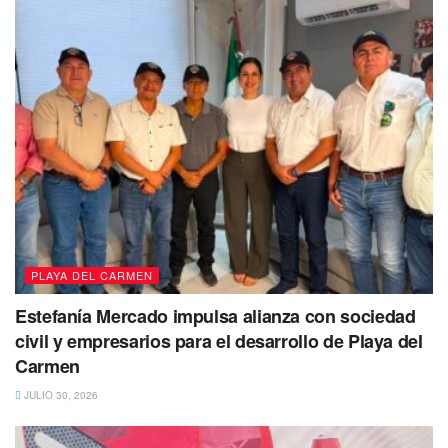
Sin duda este espacio que ha sido rescatado por esta red
de jóvenes ahora luce irreconocible, pues en el lugar
hallaron pet, basura y hasta ropa.
Además, fueron colocados letreros que invitan a la
ciudadanía a conservar y a mantener limpio este espacio
natural.
Tags:
Cenotes
Limpieza
Red Mundial de Jóvenes
Solidaridad
PLAYA DEL CARMEN
Estefanía Mercado impulsa alianza con sociedad
civil y empresarios para el desarrollo de Playa del
Carmen
JULIO 30, 2026