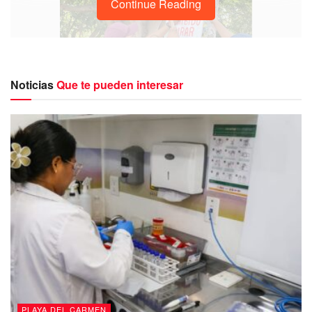
Continue Reading
Noticias
Que te pueden interesar
Fueron alrededor de 15 los voluntarios quienes se dieron
cita para levantar basura y dejar impecable el lugar.
Con la limpieza de este cenote no solo se logró recuperar
un espacio que se encontraba muy sucio sino, se ha
podido hacer comunidad entre los vecinos, incluso han
sugerido que artistas locales creen un mural indicó
PLAYA DEL CARMEN