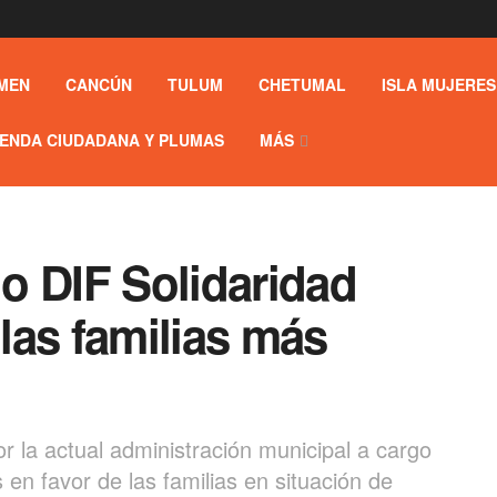
MEN
CANCÚN
TULUM
CHETUMAL
ISLA MUJERES
ENDA CIUDADANA Y PLUMAS
MÁS
o DIF Solidaridad
 las familias más
 la actual administración municipal a cargo
en favor de las familias en situación de