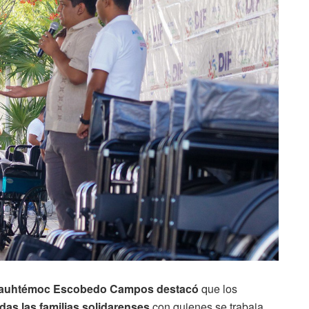
 Cuauhtémoc Escobedo Campos destacó
que los
das las familias solidarenses
con quienes se trabaja