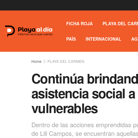
FICHA ROJA
PLAYA DEL CAR
PAÍS
INTERNACIONAL
AG
Home
PLAYA DEL CARMEN
Continúa brindand
asistencia social a
vulnerables
Dentro de las acciones emprendidas por
de Lili Campos, se encuentran aquellas 