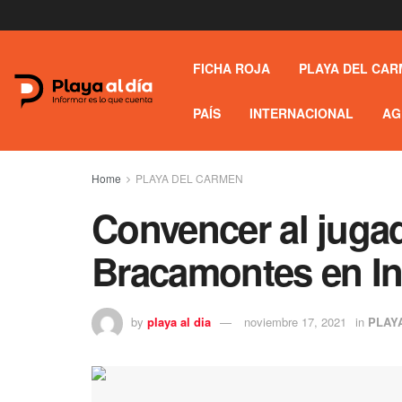
FICHA ROJA
PLAYA DEL CAR
PAÍS
INTERNACIONAL
AG
Home
PLAYA DEL CARMEN
Convencer al jugad
Bracamontes en In
by
playa al dia
noviembre 17, 2021
in
PLAY