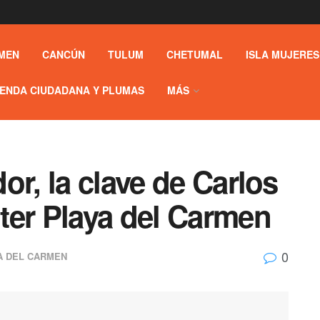
MEN
CANCÚN
TULUM
CHETUMAL
ISLA MUJERES
ENDA CIUDADANA Y PLUMAS
MÁS
or, la clave de Carlos
ter Playa del Carmen
0
A DEL CARMEN