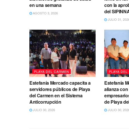
en una semana
con la apro
del SIPINN
AGOSTO 3, 2026
JULIO 31, 202
PLAYA DEL CARMEN
PLAYA DEL
Estefanía Mercado capacita a
Estefanía 
servidores públicos de Playa
alianza con 
del Carmen en el Sistema
empresarios
Anticorrupción
de Playa d
JULIO 30, 2026
JULIO 30, 202