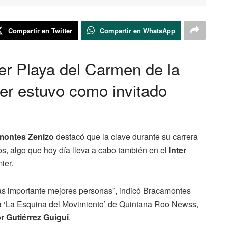
Compartir en Twitter
Compartir en WhatsApp
nter Playa del Carmen de la
ier estuvo como invitado
montes Zenizo
destacó que la clave durante su carrera
os, algo que hoy día lleva a cabo también en el
Inter
ier.
 más importante mejores personas”, indicó Bracamontes
a ‘La Esquina del Movimiento’ de Quintana Roo Newss,
 Gutiérrez Guigui
.