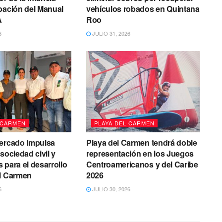
bación del Manual
vehículos robados en Quintana
A
Roo
6
JULIO 31, 2026
 CARMEN
PLAYA DEL CARMEN
Mercado impulsa
Playa del Carmen tendrá doble
sociedad civil y
representación en los Juegos
 para el desarrollo
Centroamericanos y del Caribe
el Carmen
2026
6
JULIO 30, 2026