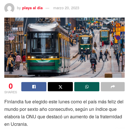
privado tanto a los afiliados, como a la sociedad en
by
playa al dia
marzo 20, 2023
general de hacerla pública.
También te puede interesar Leer
0
SHARES
Finlandia fue elegido este lunes como el país más feliz del
mundo por sexto año consecutivo, según un índice que
elabora la ONU que destacó un aumento de la fraternidad
en Ucrania.