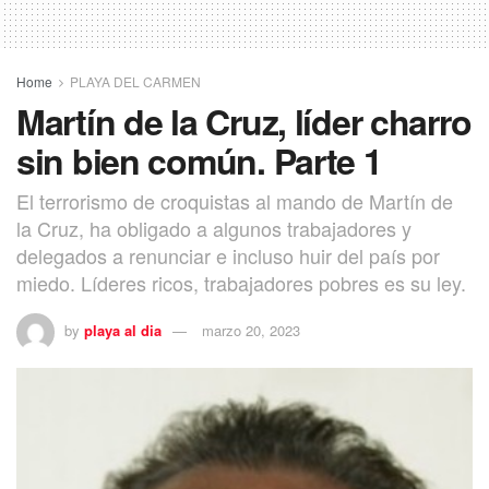
Home
PLAYA DEL CARMEN
Martín de la Cruz, líder charro
sin bien común. Parte 1
El terrorismo de croquistas al mando de Martín de
la Cruz, ha obligado a algunos trabajadores y
delegados a renunciar e incluso huir del país por
miedo. Líderes ricos, trabajadores pobres es su ley.
by
playa al dia
marzo 20, 2023