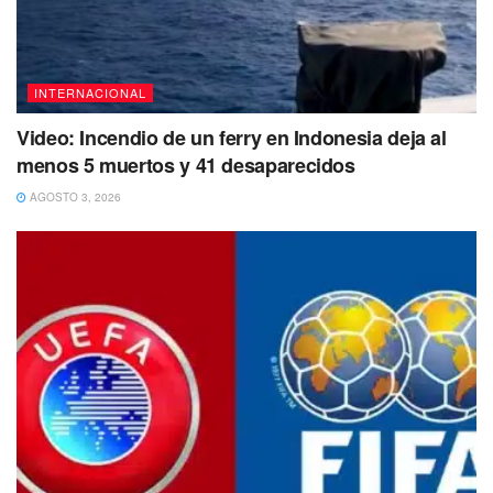
98 al 92, con respecto al informe anterior, que fue
elaborado antes de la invasión rusa.
INTERNACIONAL
Video: Incendio de un ferry en Indonesia deja al
menos 5 muertos y 41 desaparecidos
AGOSTO 3, 2026
En la edición de este año, países del norte de Europa
confirmaron su posición como las naciones más felices.
Después de Finlandia, en el segundo lugar quedó
Dinamarca, seguido por Islandia.