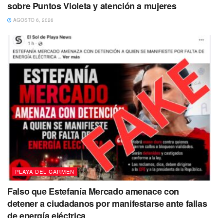
condición médica, también es importante recordar que
sobre Puntos Violeta y atención a mujeres
mantener a una mascota en condiciones inadecuadas se
AGOSTO 6, 2026
puede denunciar de inmediato, en este caso mantener
animales sin comida o agua a su alcance se considera
maltrato hacia los animales.
PLAYA DEL CARMEN
Falso que Estefanía Mercado amenace con
detener a ciudadanos por manifestarse ante fallas
de energía eléctrica