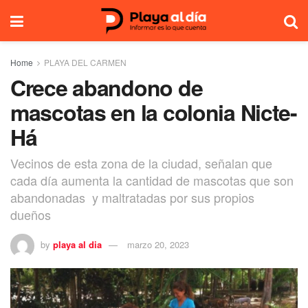
Home
PLAYA DEL CARMEN
Crece abandono de
mascotas en la colonia Nicte-
Há
Vecinos de esta zona de la ciudad, señalan que
cada día aumenta la cantidad de mascotas que son
abandonadas y maltratadas por sus propios
dueños
by
playa al dia
marzo 20, 2023