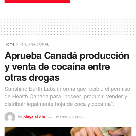
Home
INTERNACIONAL
Aprueba Canadá producción
y venta de cocaína entre
otras drogas
Sunshine Earth Labs informa que recibió el permiso
de Health Canada para "poseer, producir, vender y
distribuir legalmente hoja de coca y cocaína".
by
playa al dia
marzo 20, 2023