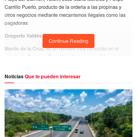
Carrillo Puerto, producto de la ordeña a las propinas y
otros negocios mediante mecanismos ilegales como las
pagadoras
Gregorio Valdés
Continue Reading
Martín de la Cruz,
es un nombre muy conocido en el
estado de Quintana Roo. Unos lo ven como líder charro de
la clase obrera, la que saca adelante a la entidad, otros
como el político que no presentó iniciativas como diputado
Noticias
Que te pueden interesar
local y candidato frustrado a la presidencia municipal de
Solidaridad.
Te puede interesar Leer
Martín de la Cruz, de la
CROC, quiere 15 por ciento de propinas
obligatorias a turistas
Tales características son las que están en el imaginario