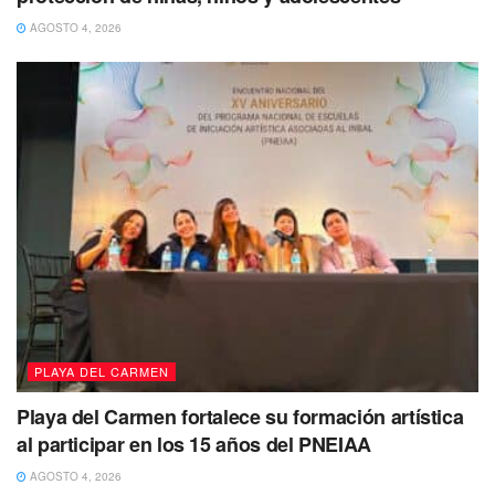
comunidad”.
AGOSTO 4, 2026
Puedes volver a Leer
PLAYA DEL CARMEN
Playa del Carmen fortalece su formación artística
al participar en los 15 años del PNEIAA
AGOSTO 4, 2026