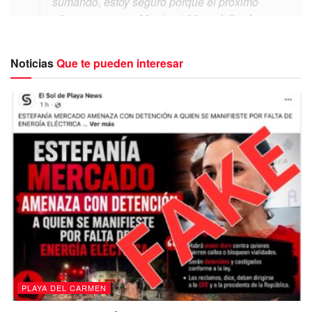
sumando, estoy seguro porque el próximo
año no van a ser 80, sino 100 medallas las
que obtendrán”.
Noticias
Que te pueden interesar
Arcila Arjona mencionó
que este año,
la participación
de los atletas quintanarroenses ha sido histórica con
la obtención de 254 medallas
, lo que sobrepasa por 30
medallas más, del récord que se ha obtenido
anteriormente,
por lo que informó que se invertirá cerca
PLAYA DEL CARMEN
de 22 millones en la recuperación del centro de alto