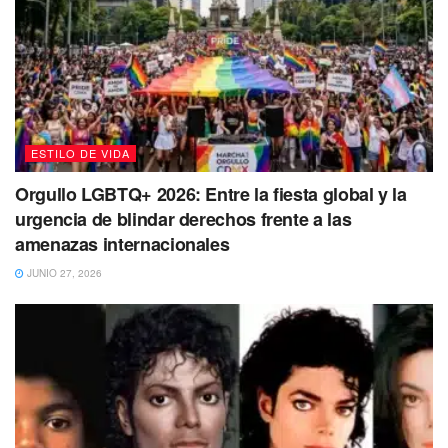
Tus ideas se vuelven más claras y tangibles a través del
diálogo con los demás. Puedes trabajar en tus relaciones
públicas, asesoramiento, negociaciones o hasta con temas
legales a lo largo de la semana. Es momento de
comunicarte con socios y mejores amigos.
ESTILO DE VIDA
Orgullo LGBTQ+ 2026: Entre la fiesta global y la
urgencia de blindar derechos frente a las
amenazas internacionales
JUNIO 27, 2026