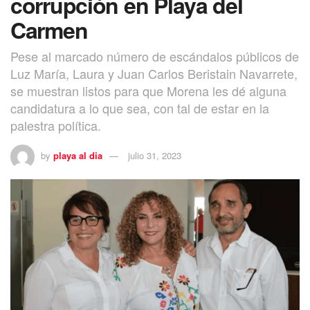
corrupción en Playa del
Carmen
Pese al marcado número de escándalos públicos de
Luz María, Laura y Juan Carlos Beristain Navarrete,
se muestran listos para que Morena les dé alguna
candidatura a lo que sea, con tal de estar en la
palestra política.
by
playa al dia
julio 31, 2023