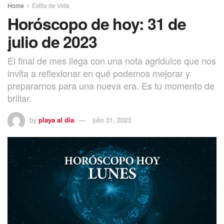
Home
Estilo de Vida
Horóscopo de hoy: 31 de
julio de 2023
El final de mes llega con una nota agridulce que nos
invita a reflexionar en qué podemos mejorar y
prepararnos para una nueva era. Es tu momento de
brillar.
by
playa al dia
julio 31, 2023