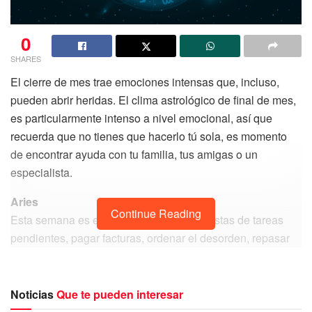
0
SHARES
El cierre de mes trae emociones intensas que, incluso,
pueden abrir heridas. El clima astrológico de final de mes,
es particularmente intenso a nivel emocional, así que
recuerda que no tienes que hacerlo tú sola, es momento
de encontrar ayuda con tu familia, tus amigas o un
especialista.
Aries
Continue Reading
Esta semana es el momento para hacer listas de tareas
pendientes, pagar facturas, ordenar el desorden, repasar
tus horóscopos de julio y enfocarte en un trabajo que
requiere atención al detalle. Los asuntos de salud cobran
importancia, quizá es momento de programar chequeos o
Noticias
Que te pueden interesar
explorar formas de mejorar tu salud.