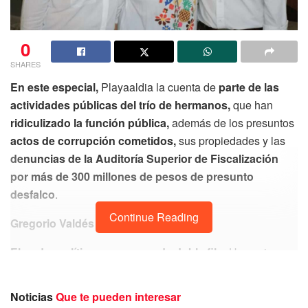
0
SHARES
En este especial,
Playaaldia la cuenta de
parte de las
actividades públicas del trío de hermanos,
que han
ridiculizado la función pública,
además de los presuntos
actos de corrupción cometidos,
sus propiedades y las
denuncias de la Auditoría Superior de Fiscalización
por más de 300 millones de pesos de presunto
desfalco
.
Continue Reading
Gregorio Valdés
El poder político es un arma de doble filo.
Hay quienes
no saben usarlo y se cortan.
Ejemplo de ellos es la
familia Beristain, confirmado por los hermanos Laura
Noticias
Que te pueden interesar
Esther, Luz María y Juan Carlos,
quienes se dicen listos