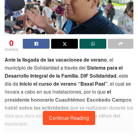
0
SHARES
Ante la llegada de las vacaciones de verano
, el
municipio de Solidaridad a través del
Sistema para el
Desarrollo Integral de la Familia. DIF Solidaridad
, este
día da
inicio el curso de verano “Baxal Paal”
, el cual se
llevara a cabo en sus instalaciones, por lo que
el
presidente honorario
Cuauhtémoc Escobedo Campos
habló sobre las actividades
que se realizaran durante los
días que dura este curso
para de las y los niños del
Continue Reading
municipio.
“Dentro de las actividades orientadas a las y