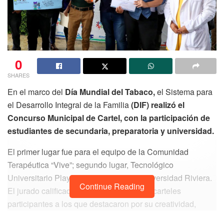
0
SHARES
En el marco del
Día Mundial del Tabaco,
el Sistema para
el Desarrollo Integral de la Familia
(DIF) realizó el
Concurso Municipal de Cartel, con la participación de
estudiantes de secundaria, preparatoria y universidad.
El primer lugar fue para el equipo de la Comunidad
Terapéutica “Vive”; segundo lugar, Tecnológico
Universitario Playacar; y tercer lugar, Universidad Riviera.
Continue Reading
El jurado calificador seleccionó entre los carteles
participantes a los que destacaron por su creatividad,
originalidad, diseño y mensaje.