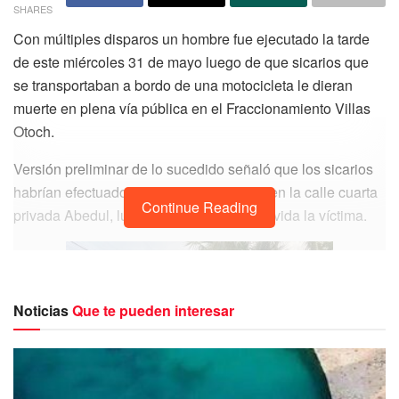
SHARES
Con múltiples disparos un hombre fue ejecutado la tarde
de este miércoles 31 de mayo luego de que sicarios que
se transportaban a bordo de una motocicleta le dieran
muerte en plena vía pública en el Fraccionamiento Villas
Otoch.
Versión preliminar de lo sucedido señaló que los sicarios
habrían efectuado al menos 10 disparos en la calle cuarta
Continue Reading
privada Abedul, lugar en el que perdió la vida la víctima.
Noticias
Que te pueden interesar