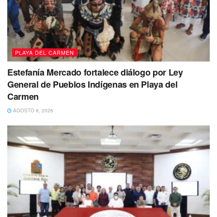
De manera que para evitar una ‘desgracia’, debido a las
fuertes lluvias y el pavimento mojado, la vialidad fue
bloqueada por un momento.
PLAYA DEL CARMEN
Estefanía Mercado fortalece diálogo por Ley
General de Pueblos Indígenas en Playa del
Carmen
AGOSTO 8, 2026
Y es que el olor o casi nada por este corto circuito pudo
percibirse varias cuadras a la redonda.
Por último arribaron empleados de la Comisión Federal de
Electricidad (CFE), quienes apoyados con una grúa
lograron retirar el cable cortado.