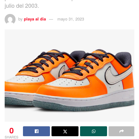
julio del 2003.
by
playa al dia
mayo 31, 2023
0
SHARES