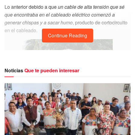
Lo anterior debido a que
un cable de alta tensión que sé
que encontraba en el cableado eléctrico comenzó a
generar chispas y a sacar humo
, producto de cortocircuito
en el cableado.
Continue Reading
Noticias
Que te pueden interesar
Ante lo sucedido se desplegó un operativo de seguridad
en el que los elementos policíacos bloquearon la vialidad
con la finalidad de salvaguardar a quienes transitaban por
la zona.