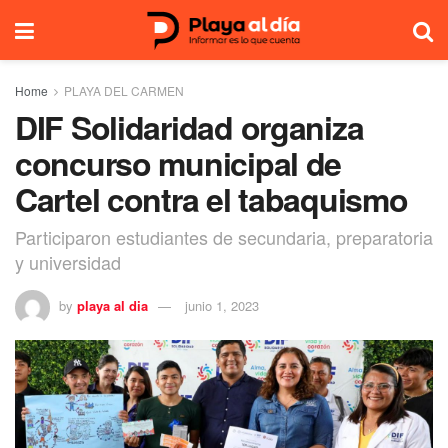
Home
PLAYA DEL CARMEN
DIF Solidaridad organiza
concurso municipal de
Cartel contra el tabaquismo
Participaron estudiantes de secundaria, preparatoria
y universidad
by
playa al dia
junio 1, 2023