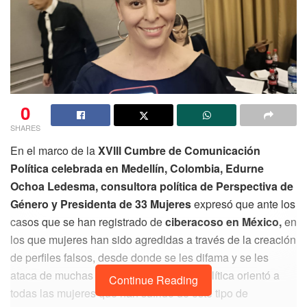
0
SHARES
En el marco de la
XVlll Cumbre de Comunicación
Política celebrada en Medellín, Colombia, Edurne
Ochoa Ledesma, consultora política de Perspectiva de
Género y Presidenta de 33 Mujeres
expresó que ante los
casos que se han registrado de
ciberacoso en México,
en
los que mujeres han sido agredidas a través de la creación
de perfiles falsos, desde donde se les difama y se les
ataca de muchas formas; la consultora política orientó a
Continue Reading
todas las mujeres que han sufrido de este tipo de