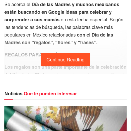
Se acerca el
Día de las Madres y muchos mexicanos
están buscando en Google ideas para celebrar y
sorprender a sus mamás
en esta fecha especial. Según
las tendencias de búsqueda, las palabras clave más
populares en México relacionadas
con el Día de las
Madres son “regalos”, “flores” y “frases”.
REGALOS PARA MAMÁ
Continue Reading
Los regalos son una parte importante de la celebración
del Día de las Madres,
y los mexicanos buscan en Google
ideas originales y significativas para obsequiar a sus
madres.
Desde joyería hasta ropa, pasando por
Noticias
Que te pueden interesar
dispositivos electrónicos y productos de belleza, hay
una amplia variedad de opciones para elegir.