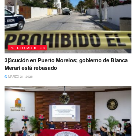
playa, surge la duda
como mantiene el distintivo Blue
flag cuando los parámetros microbiológicos para la
bacteria de Escherichia Coli (bacteria coliforme) así
como Enterococcus intestinal, tiene especificaciones
muy claras
.
PUERTO MORELOS
3j3cución en Puerto Morelos; gobierno de Blanca
Merari está rebasado
MARZO 21, 2026