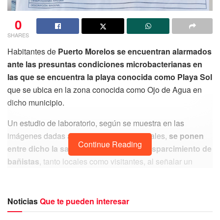
0
SHARES
Habitantes de
Puerto Morelos se encuentran alarmados
ante las presuntas condiciones microbacterianas en
las que se encuentra la playa conocida como Playa Sol
que se ubica en la zona conocida como Ojo de Agua en
dicho municipio.
Un estudio de laboratorio, según se muestra en las
imágenes dadas a conocer en redes sociales,
se ponen
Continue Reading
entre dicho la salubridad del lugar de esparcimiento de
bañistas
, tanto locales como visitantes, al señalar un
supuesto estudio de laboratorio, el cual da muestra de que
se encontró un resultado de positivo y alto en cuanto a
una bacteria riesgosa
, esto
con base a los análisis de
Noticias
Que te pueden interesar
muestreo en campo.