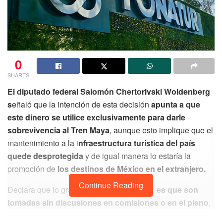
0
SHARES
El diputado federal Salomón Chertorivski Woldenberg
s
eñaló que la intención de esta decisión
apunta a que
este dinero se utilice exclusivamente para darle
sobrevivencia al Tren Maya
, aunque esto implique que el
mantenimiento a la i
nfraestructura turística del país
quede desprotegida
y de igual manera lo estaría la
promoción de
los destinos de México en el extranjero.
Continue Reading
Declara que lo grave de estas decisiones,
es que son
tomadas sin discusiones en comisiones o en el pleno
,
por lo tanto no haya revisión de las consecuencias que