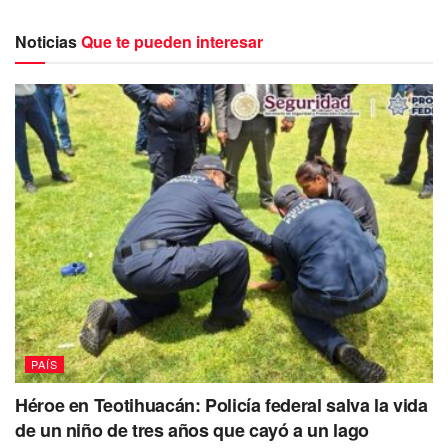
esto puede provocar.
Noticias
Que te pueden interesar
“Está todo mal hecho, mal legislado.
Dimos la batalla, pero nos
mayoritearon”, se quejó el diputado de
Movimiento Ciudadano.
Chertorivski Woldenberg señala además que como
esta, hay otras iniciativas que son presentadas a
través de Palacio Nacional
y son aprobadas por mayoría,
en las cuales ni siquiera se intenta lograr un consenso con
las diferentes partes involucradas, t
al como en este caso
lo sería el sector turístico y el hotelero que se verían
afectados directamente y perjudicarían a los grandes
PAÍS
destinos turísticos que tiene el país.
Héroe en Teotihuacán: Policía federal salva la vida
“Han confundido tener mayoría con
de un niño de tres años que cayó a un lago