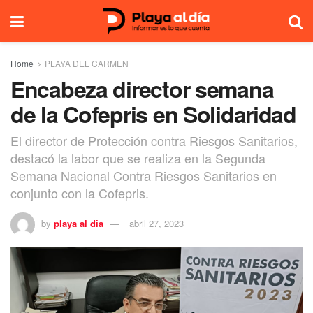
Home
PLAYA DEL CARMEN
Encabeza director semana
de la Cofepris en Solidaridad
El director de Protección contra Riesgos Sanitarios,
destacó la labor que se realiza en la Segunda
Semana Nacional Contra Riesgos Sanitarios en
conjunto con la Cofepris.
by
playa al dia
abril 27, 2023