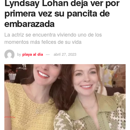
Lyndsay Lohan deja ver por
primera vez su pancita de
embarazada
La actriz se encuentra viviendo uno de los
momentos más felices de su vida
by
playa al dia
abril 27, 2023