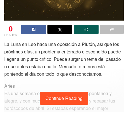
0
SHARES
La Luna en Leo hace una oposición a Plutón, así que los
próximos días, un problema enterrado o escondido puede
llegar a un punto crítico. Puede surgir un tema del pasado
o que antes estaba oculto. Mercurio retro nos está
poniendo al día con todo lo que desconocíamos.
Aries
Es una semana en la que te descubres espontánea y
Continue Reading
alegre, y con muchas ganas de socializar y repasar tus
horóscopos de abril. Si estabas esperando el mejor
momento para hablar de dinero, hacer un plan financiero o
poner orden en tu patrimonio, esta es la mejor semana del