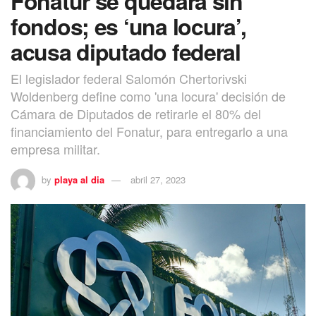
Fonatur se quedará sin
fondos; es ‘una locura’,
acusa diputado federal
El legislador federal Salomón Chertorivski
Woldenberg define como 'una locura' decisión de
Cámara de Diputados de retirarle el 80% del
financiamiento del Fonatur, para entregarlo a una
empresa militar.
by
playa al dia
abril 27, 2023