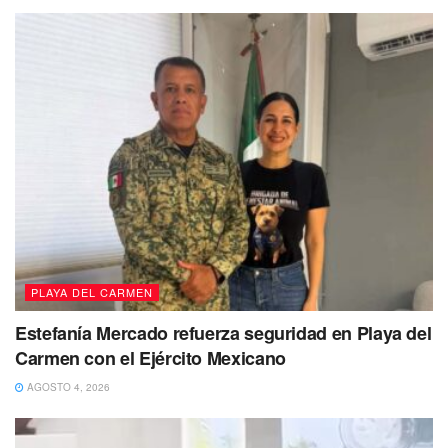
sobre todo en
difusión de los lineamientos que se
establece
.
La Cofepris destaca principalmente que realiza un
trabajo constante
de acercamiento con los pobladores y
empresarios, esto permite tener una
mayor confianza
tanto a nivel estatal
como de federación .y más que nada
que la labor sea más eficiente en favor de la gente.
Te puede interesar Leer
PLAYA DEL CARMEN
Estefanía Mercado refuerza seguridad en Playa del
Carmen con el Ejército Mexicano
AGOSTO 4, 2026