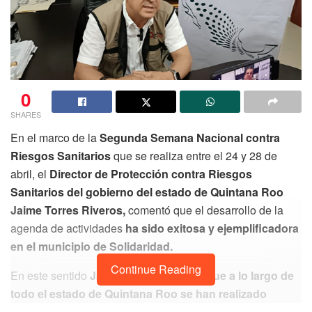
0
SHARES
En el marco de la
Segunda Semana Nacional contra
Riesgos Sanitarios
que se realiza entre el 24 y 28 de
abril, el
Director de Protección contra Riesgos
Sanitarios del gobierno del estado de Quintana Roo
Jaime Torres Riveros,
comentó que el desarrollo de la
agenda de actividades
ha sido exitosa y ejemplificadora
en el municipio de Solidaridad.
Continue Reading
En este sentido
Jaime Torres destacó que a lo largo de
todo el estado de Quintana Roo se han realizado
actividades informativas
en forma simultánea en los 11