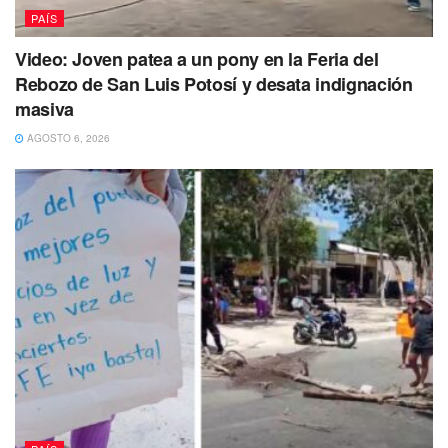
pequeño Vicente,
quien quedó asegurado
en su silla de
PAÍS
retención infantil.
Video: Joven patea a un pony en la Feria del
Rebozo de San Luis Potosí y desata indignación
masiva
AGOSTO 6, 2026