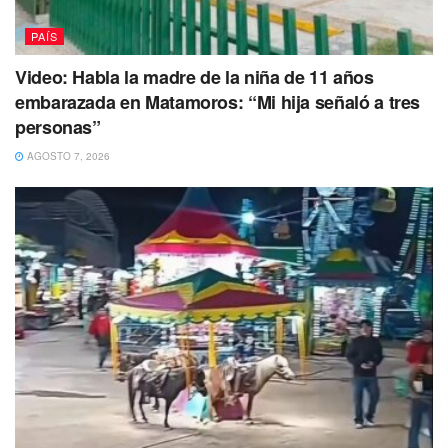
PAÍS
Video: Habla la madre de la niña de 11 años
embarazada en Matamoros: “Mi hija señaló a tres
personas”
AGOSTO 7, 2026
El Siniestro: Un olvido de 12 horas
La reconstrucción de los hechos
indica que
Roxana
“N” regresó a su domicilio
en el fraccionamiento La
Rioja durante la madrugada del pasado fin de semana,
presuntamente bajo los efectos del alcohol
tras asistir a
una reunión. Al descender de su camioneta,
olvidó al