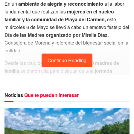
En un
ambiente de alegría y reconocimiento
a la labor
fundamental que realizan las
mujeres en el núcleo
familiar y la comunidad de Playa del Carmen,
este
miércoles 6 de Mayo se llevó a cabo un emotivo festejo del
Día de las Madres organizado por Mirella Díaz,
Consejera de Morena y referente del bienestar social en la
entidad.
Continue Reading
Desde las 8:00 de la mañana, más de
500 madres de
familia
se dieron cita para disfrutar de una
jornada
diseñada exclusivamente para su esparcimiento.
El
evento destacó por su calidez y una organización detallista
que
incluyó música en vivo, convivencia comunitaria y
Noticias
Que te pueden interesar
la entrega de obsequios,
logrando que cada asistente se
sintiera honrada y celebrada.