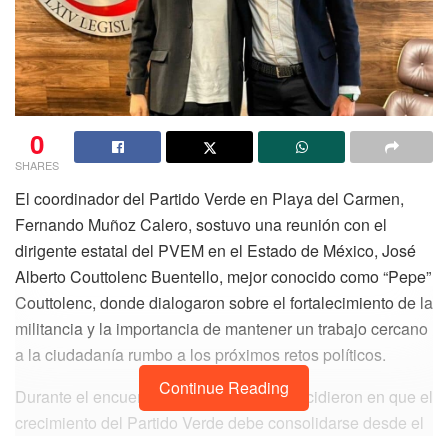
0
SHARES
El coordinador del Partido Verde en Playa del Carmen,
Fernando Muñoz Calero, sostuvo una reunión con el
dirigente estatal del PVEM en el Estado de México, José
Alberto Couttolenc Buentello, mejor conocido como “Pepe”
Couttolenc, donde dialogaron sobre el fortalecimiento de la
militancia y la importancia de mantener un trabajo cercano
a la ciudadanía rumbo a los próximos retos políticos.
Continue Reading
Durante el encuentro, ambos líderes coincidieron en que el
crecimiento del Partido Verde debe consolidarse desde el