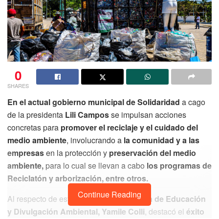
0
SHARES
En el actual gobierno municipal de Solidaridad
a cago
de la presidenta
Lili Campos
se impulsan acciones
concretas para
promover el reciclaje y el cuidado del
medio ambiente
, involucrando a
la comunidad y a las
empresas
en la protección y
preservación del medio
ambiente,
para lo cual se llevan a cabo
los programas de
Reciclatón y arborización, entre otros.
Continue Reading
Al respecto de este tema
, la subdirectora de Educación
y Divulgación Ambiental, Yamile Colli
, destacó el
éxito