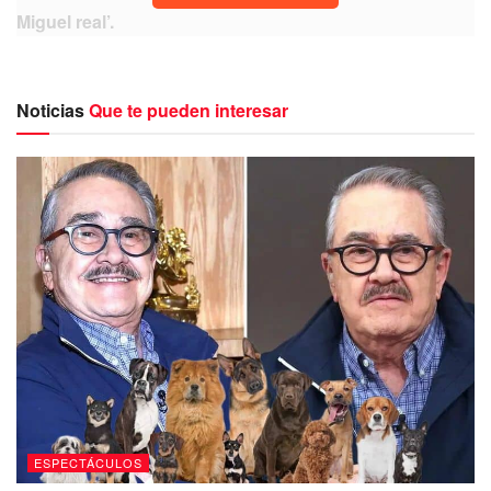
Miguel real’.
Es o no es Luis Miguel?
pic.twitter.com/nRVQqxAjAl
Noticias
Que te pueden interesar
— andres (@andres26s)
August 4, 2023
Es o no Luis Miguel”
, pregunto un usuario de Twitter junto
al
video en donde se ve al cantante vestido de negro.
El video ha causado tal polémica que ha dado lugar a
comentarios como:
“Sí es Luis Miguel, obvio se puso a dieta, Es
un reptiliano disfrazado de Luis Miguel. Ya lo
cambiaron por otro LuisMi como a los
Beatles Claro que es Está flaquísimo”.
Mientras
unos opinan que sí es el verdadero Luis
ESPECTÁCULOS
Miguel,
pero más delgado y mayor,
otros siguen