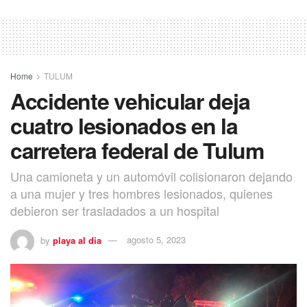
Home
TULUM
Accidente vehicular deja
cuatro lesionados en la
carretera federal de Tulum
Una camioneta y un automóvil colisionaron dejando
a una mujer y tres hombres lesionados, quienes
debieron ser trasladados a un hospital
by
playa al dia
agosto 5, 2023