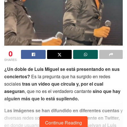
0
SHARES
¿Un doble de Luis Miguel se está presentando en sus
conciertos?
Es la pregunta que ha surgido en redes
sociales
tras un video que circula y, por el cual
aseguran
, que no es el verdadero cantante
sino que hay
alguien más que lo está supliendo.
Las imágenes se han difundido en diferentes cuentas
y
diversas redes sociales,
pero principalmente en Twitter,
Continue Reading
en donde usuarios
han pedido que ‘devuelvan al Luis