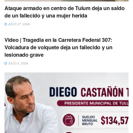
apoyo a los cuerpos de emergencia.
Ataque armado en centro de Tulum deja un saldo
de un fallecido y una mujer herida
JULIO 27, 2026
TULUM
Video | Tragedia en la Carretera Federal 307:
Volcadura de volquete deja un fallecido y un
lesionado grave
JULIO 2, 2026
Hasta el lugar
llegó personal paramédico, quienes
prestaron los primeros auxilios
a los lesionados a los
cuales
debieron trasladar posteriormente hasta un
hospital
para brindarles una atención médica
especializada debido a sus heridas.
De igual manera,
elementos de la policía municipal
arribaron al lugar
de los hechos para
controlar el tráfico
vehicular y evitar más accidentes y
coordinar la