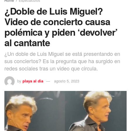
Home
Espectáculos
¿Doble de Luis Miguel?
Video de concierto causa
polémica y piden ‘devolver’
al cantante
¿Un doble de Luis Miguel se está presentando en
sus conciertos? Es la pregunta que ha surgido en
redes sociales tras un video que circula.
by
playa al dia
agosto 5, 2023