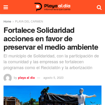
Home
PLAYA DEL CARMEN
Fortalece Solidaridad
acciones en favor de
preservar el medio ambiente
El municipio de Solidaridad, con la participación de
la comunidad y las empresas se fortalecen
programas como el Reciclatón y la arborización
by
playa al dia
agosto 5, 2023