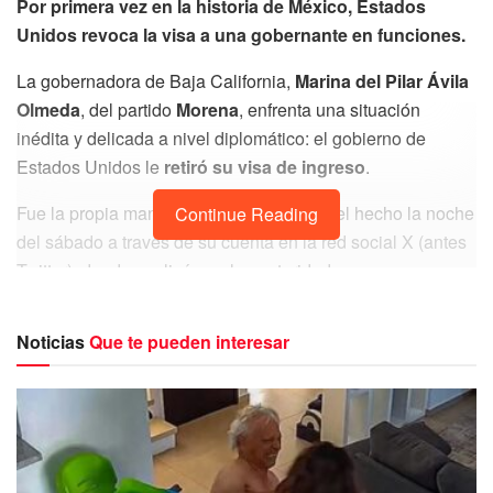
Por primera vez en la historia de México, Estados
Unidos revoca la visa a una gobernante en funciones.
La gobernadora de Baja California,
Marina del Pilar Ávila
Olmeda
, del partido
Morena
, enfrenta una situación
inédita y delicada a nivel diplomático: el gobierno de
Estados Unidos le
retiró su visa de ingreso
.
Fue la propia mandataria quien confirmó el hecho la noche
Continue Reading
del sábado a través de su cuenta en la red social X (antes
Twitter), donde explicó que las autoridades
estadounidenses le notificaron la revocación del
documento, impidiéndole así el ingreso al país vecino.
Noticias
Que te pueden interesar
Te recomendamos leer:
¡Imágenes fuertes! Grave choque
entre autobús de personal y van turística deja varios
heridos en la carretera Playa del Carmen-Tulum
El caso adquiere mayor relevancia al saberse que
Carlos