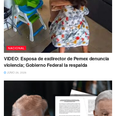
Torres Torres
, esposo de la gobernadora, también fue
objeto de la misma medida horas antes.
Ambos han intentado minimizar el impacto de la noticia,
asegurando que se trata de “temas administrativos” y una
“situación compleja entre ambas naciones”, sin entrar en
detalles.
NACIONAL
Transformación con sentido: inauguran
paradero y rutas para estudiantes en Villas
VIDEO: Esposa de exdirector de Pemex denuncia
Riviera
https://t.co/piQ1MmPR7V
violencia; Gobierno Federal la respalda
pic.twitter.com/fr3gQO15lQ
JUNIO 26, 2026
— playaaldia (@playaaldia)
May 9, 2025
El silencio oficial y la falta de explicaciones claras generan
preguntas incómodas:
¿Qué información posee el gobierno de EE. UU. que
México aún no ha transparentado?