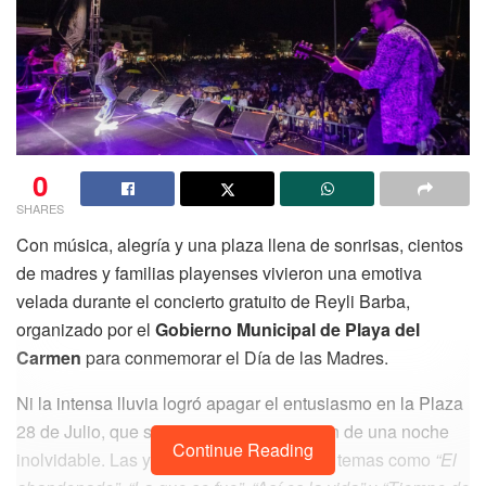
0
SHARES
Con música, alegría y una plaza llena de sonrisas, cientos
de madres y familias playenses vivieron una emotiva
velada durante el concierto gratuito de Reyli Barba,
organizado por el
Gobierno Municipal de Playa del
Carmen
para conmemorar el Día de las Madres.
Ni la intensa lluvia logró apagar el entusiasmo en la Plaza
28 de Julio, que se convirtió en el corazón de una noche
Continue Reading
inolvidable. Las y los asistentes corearon temas como
“El