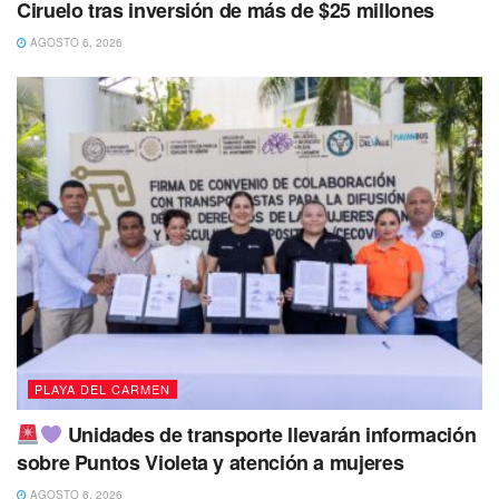
Ciruelo tras inversión de más de $25 millones
AGOSTO 6, 2026
Por su parte, el presidente de “Bicineta” Javier Resendiz
felicitó y agradeció al gobierno municipal porque por fin,
después de 10 años, sus peticiones fueron escuchadas.
“Ahora tenemos vialidades iluminadas
y conectadas para dar mayor flujo,
confianza y movilidad con medios
alternativos” enfatizó.
También te puede interesar Leer
PLAYA DEL CARMEN
Unidades de transporte llevarán información
sobre Puntos Violeta y atención a mujeres
AGOSTO 6, 2026