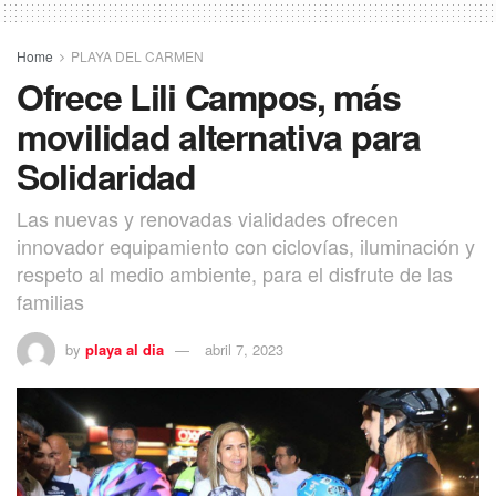
Home
PLAYA DEL CARMEN
Ofrece Lili Campos, más
movilidad alternativa para
Solidaridad
Las nuevas y renovadas vialidades ofrecen
innovador equipamiento con ciclovías, iluminación y
respeto al medio ambiente, para el disfrute de las
familias
by
playa al dia
abril 7, 2023