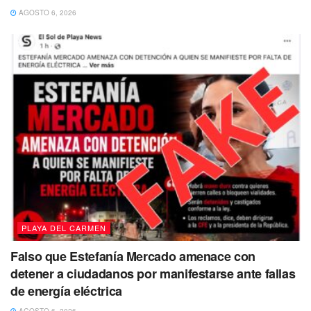
de esta manera pueda recibir la atención necesaria de
AGOSTO 6, 2026
forma adecuada y oportuna.
Te puede interesar Leer
PLAYA DEL CARMEN
Falso que Estefanía Mercado amenace con
detener a ciudadanos por manifestarse ante fallas
de energía eléctrica