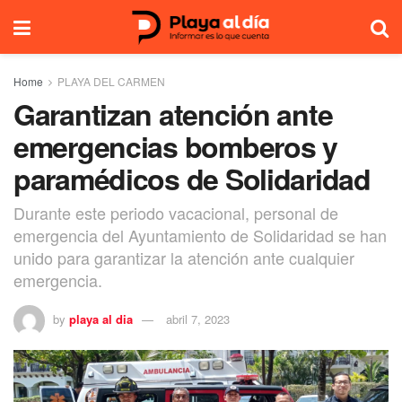
Home
PLAYA DEL CARMEN
Garantizan atención ante
emergencias bomberos y
paramédicos de Solidaridad
Durante este periodo vacacional, personal de
emergencia del Ayuntamiento de Solidaridad se han
unido para garantizar la atención ante cualquier
emergencia.
by
playa al dia
abril 7, 2023