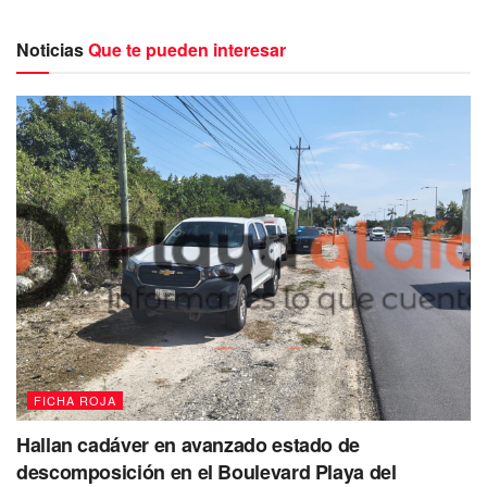
Noticias
Que te pueden interesar
De manera preliminar la Secretaría de Seguridad Pública y
Tránsito Municipal de Solidaridad a través de sus redes
sociales informó acerca de la activación de este operativo,
debido a que esta tarde alrededor de las 15.00 horas en la
calle Playa Flamingos con calle Mar Caribe se realizaron
detonaciones de arma de fuego que dejaron a dos
personas lesionadas y un muerto como resultado de los
disparos realizados.
FICHA ROJA
Hallan cadáver en avanzado estado de
descomposición en el Boulevard Playa del