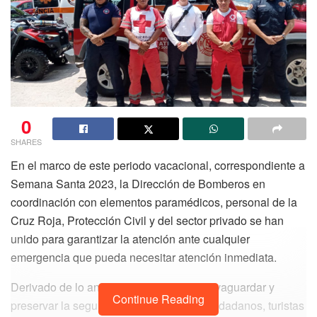
0
SHARES
En el marco de este periodo vacacional, correspondiente a
Semana Santa 2023, la Dirección de Bomberos en
coordinación con elementos paramédicos, personal de la
Cruz Roja, Protección Civil y del sector privado se han
unido para garantizar la atención ante cualquier
emergencia que pueda necesitar atención inmediata.
Derivado de lo anterior y con el fin de salvaguardar y
Continue Reading
preservar la seguridad e integridad de ciudadanos, turistas