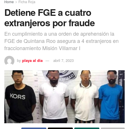
Home
Ficha Roja
Detiene FGE a cuatro
extranjeros por fraude
En cumplimiento a una orden de aprehensión la
FGE de Quintana Roo asegura a 4 extranjeros en
fraccionamiento Misión Villamar I
by
playa al dia
abril 7, 2023