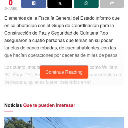
0
SHARES
Elementos de la Fiscalía General del Estado informó que
en colaboración con el Grupo de Coordinación para la
Construcción de Paz y Seguridad de Quintana Roo
aseguraron a cuatro personas que tenían en su poder
tarjetas de banco robadas, de cuentahabientes, con las
que hacían operaciones por decenas de miles de pesos.
Los cuatro imputados fueron identificados como William
Continue Reading
“B”, Édgar “R”, Félix “H” y Omar “D”, todos procedentes de
Venezuela, quienes fueron detenidos en el
Fraccionamiento Misión Villamar Uno, para posteriormente
ser recluidos en el Centro de Retención Municipal de
Playa del Carmen.
Noticias
Que te pueden interesar