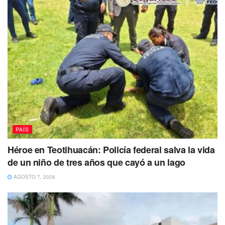
Copa Mundial de la FIFA 2026:
La organización del
evento deportivo en México, que motiva cambios
logísticos en las ciudades sede.
PAÍS
Héroe en Teotihuacán: Policía federal salva la vida
de un niño de tres años que cayó a un lago
AGOSTO 7, 2026
Fechas planteadas por la SEP (en análisis):
Fin del ciclo 2025-2026:
Viernes
5 de junio de 2026
.