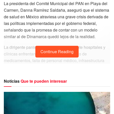
La presidenta del Comité Municipal del PAN en Playa del
Carmen, Danna Ramírez Saldaña, aseguró que el sistema
de salud en México atraviesa una grave crisis derivada de
las políticas implementadas por el gobierno federal,
señalando que la promesa de contar con un modelo
similar al de Dinamarca quedó lejos de la realidad.
La dirigente panista afirmó que actualmente hospitales y
Continue Reading
clínicas enfrentan problemas de desabasto de
medicamentos, falta de personal médico, infraestructura
insuficiente y equipos obsoletos, situación que —dijo—
afecta directamente a millones de mexicanos.
Noticias
Que te pueden interesar
“Estamos muy lejos del sistema de salud de Dinamarca.
Hoy la realidad son hospitales colapsados, pacientes
esperando semanas o meses por una consulta y médicos
trabajando en condiciones muy complicadas”, expresó.