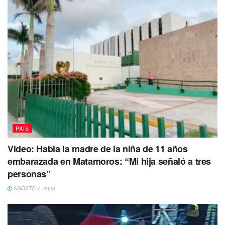
una carpeta de investigación para
identificar y capturar al
responsable.
Indignación en Guadalajara: Captan a
presunto repartidor agrediendo a una menor
en una tienda
pic.twitter.com/kt5krv5ghz
— Playaaldia (@playaaldia)
May 8, 2026
Búsqueda activa:
Se han difundido las
características físicas del sospechoso y del vehículo
en el que se transportaba para facilitar su
PAÍS
localización.
Video: Habla la madre de la niña de 11 años
Protocolos de plataformas:
Este incidente ha
embarazada en Matamoros: “Mi hija señaló a tres
reabierto el debate sobre los filtros de seguridad y
personas”
antecedentes penales que las aplicaciones de
AGOSTO 7, 2026
entrega exigen a sus socios repartidores, ya que la
vestimenta del agresor sugiere un vínculo con este
sector.