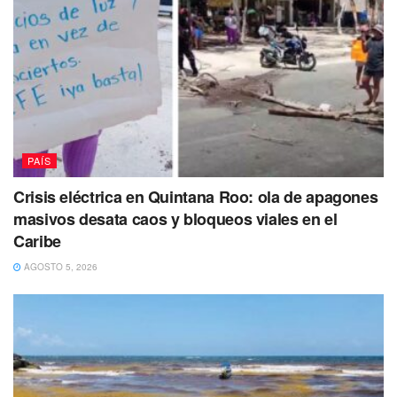
abre la puerta a que cada estado realice ajustes
específicos según sus necesidades climáticas.
PAÍS
Crisis eléctrica en Quintana Roo: ola de apagones
masivos desata caos y bloqueos viales en el
Caribe
AGOSTO 5, 2026
Actualmente,
el calendario oficial vigente para el ciclo
2025-2026
contempla el inicio de clases el
1 de
septiembre de 2025
. Las familias y docentes deberán
esperar a la publicación oficial en el
Diario Oficial de la
Federación (DOF)
para confirmar cualquier recorte de