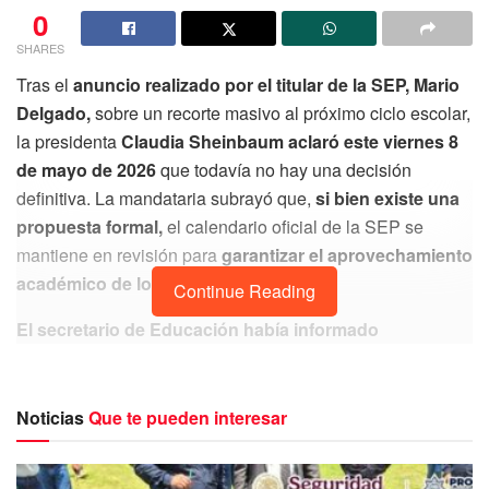
0
SHARES
Tras el
anuncio realizado por el titular de la SEP, Mario
Delgado,
sobre un recorte masivo al próximo ciclo escolar,
la presidenta
Claudia Sheinbaum aclaró este viernes
8
de mayo de 2026
que todavía no hay una decisión
definitiva. La mandataria subrayó que,
si bien existe una
propuesta formal,
el calendario oficial de la SEP se
mantiene en revisión para
garantizar el aprovechamiento
académico de los estudiantes.
Continue Reading
El secretario de Educación había informado
previamente sobre un ajuste que reduciría
significativamente los días de clase
debido a dos
factores externos:
Noticias
Que te pueden interesar
Altas Temperaturas:
El incremento de las olas de
calor en diversas regiones del país.