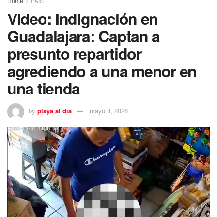
Home
PAÍS
Video: Indignación en
Guadalajara: Captan a
presunto repartidor
agrediendo a una menor en
una tienda
by
playa al dia
mayo 8, 2026