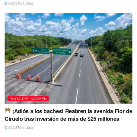
AGOSTO 7, 2026
PLAYA DEL CARMEN
¡Adiós a los baches! Reabren la avenida Flor de
Ciruelo tras inversión de más de $25 millones
Asimismo, se acordó reforzar los patrullajes pie tierra en
zonas estratégicas y de alta actividad comercial,
AGOSTO 6, 2026
priorizando acciones de proximidad social que permitan