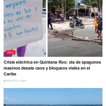
padres de familia mantener vigilancia
estrecha sobre los menores en espacios
públicos y comerciales, y reportar cualquier
conducta sospechosa de individuos que
merodeen establecimientos locales.
PAÍS
Crisis eléctrica en Quintana Roo: ola de apagones
masivos desata caos y bloqueos viales en el
Caribe
AGOSTO 5, 2026