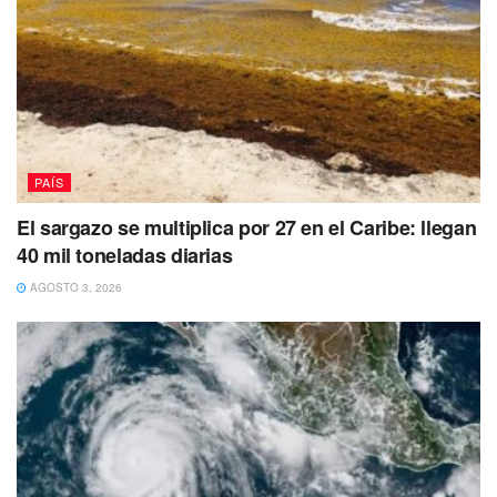
verano en 2026.
Nota para padres de familia:
Hasta este
momento, el último día oficial de clases para
2026 sigue programado para el
15 de julio
,
a menos que la SEP emita un decreto oficial
PAÍS
respaldado por la Presidencia en las
El sargazo se multiplica por 27 en el Caribe: llegan
próximas semanas.
40 mil toneladas diarias
AGOSTO 3, 2026