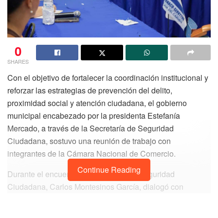
0
SHARES
Con el objetivo de fortalecer la coordinación institucional y
reforzar las estrategias de prevención del delito,
proximidad social y atención ciudadana, el gobierno
municipal encabezado por la presidenta Estefanía
Mercado, a través de la Secretaría de Seguridad
Ciudadana, sostuvo una reunión de trabajo con
integrantes de la Cámara Nacional de Comercio.
Continue Reading
Durante el encuentro, el secretario de Seguridad
Ciudadana, Carlos Montesinos García, dialogó con
representantes del sector empresarial y comercial sobre
las principales necesidades en materia de seguridad, así