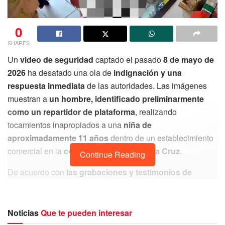
0
SHARES
Un
video de seguridad
captado el pasado
8 de mayo de
2026
ha desatado una ola de
indignación y una
respuesta inmediata
de las autoridades. Las imágenes
muestran a
un hombre, identificado preliminarmente
como un
repartidor de plataforma
, realizando
tocamientos inapropiados a una
niña de
aproximadamente 11 años
dentro de un establecimiento
comercial en la
colonia Santa Elena de la Cruz
.
Continue Reading
De acuerdo con
las grabaciones y testimonios de
vecinos,
el agresor habría acechado a la menor
durante
varios minutos antes de actuar.
La niña, quien se
encontraba realizando compras,
fue abordada por el
Noticias
Que te pueden interesar
sujeto
cuando este aprovechó un
momento de