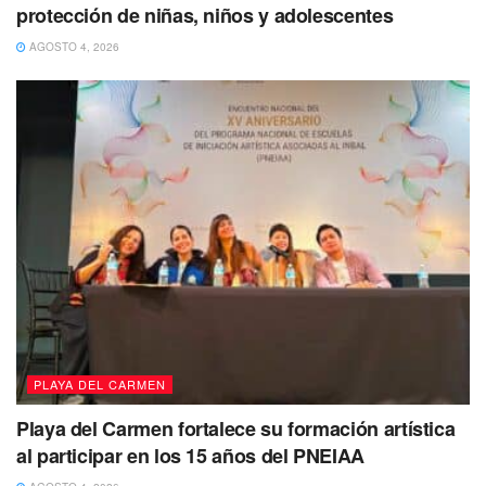
protección de niñas, niños y adolescentes
AGOSTO 4, 2026
En el primer torneo de “Juntos por la Salud” participaron un
total de 21 equipos, 14 varoniles, cinco mixtos y dos
femeniles, arrancando el encuentro con el enfrentamiento
de los equipos de “Deportes” vs “FC Imagen” en la cancha
1 y “Real Jurídico” vs “Mejora Regulatoria” en la cancha 2.
PLAYA DEL CARMEN
Playa del Carmen fortalece su formación artística
al participar en los 15 años del PNEIAA