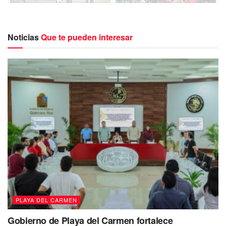
Noticias
Que te pueden interesar
En el arranque del torneo, la presidenta municipal Lili
Campos dijo que “la salud es importante para Solidaridad.
Queremos que todas y todos estén sanos, que realicen
actividad física, con ello prevenir enfermedades y además
fomentar la sana convivencia”.
Por su parte, el secretario de salud Carlos Contreras
agradeció la participación y apoyo para la realización de
este primer torneo, el cual contribuye a la salud mental por
medio de la realización de deporte y la convivencia.
PLAYA DEL CARMEN
Gobierno de Playa del Carmen fortalece