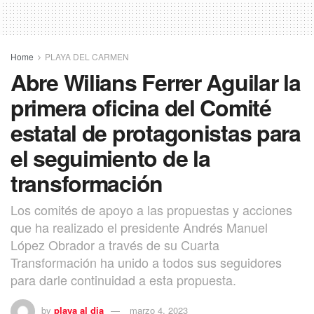
Home
PLAYA DEL CARMEN
Abre Wilians Ferrer Aguilar la
primera oficina del Comité
estatal de protagonistas para
el seguimiento de la
transformación
Los comités de apoyo a las propuestas y acciones
que ha realizado el presidente Andrés Manuel
López Obrador a través de su Cuarta
Transformación ha unido a todos sus seguidores
para darle continuidad a esta propuesta.
by
playa al dia
marzo 4, 2023