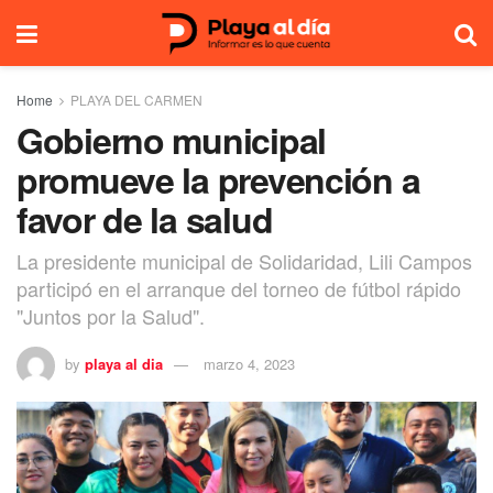
Home
PLAYA DEL CARMEN
Gobierno municipal
promueve la prevención a
favor de la salud
La presidente municipal de Solidaridad, Lili Campos
participó en el arranque del torneo de fútbol rápido
"Juntos por la Salud".
by
playa al dia
marzo 4, 2023