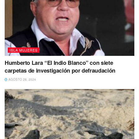
marítimo y terrestre en los partidos fuera de casa,
hidratación durante los juegos, se contará con apoyo de
fisioterapeutas del CRIM Municipal, servicio de
ambulancia en caso de que se presente alguna
emergencia y de igual forma se dotará de material
deportivo para los entrenamientos.
ISLA MUJERES
Humberto Lara “El Indio Blanco” con siete
carpetas de investigación por defraudación
AGOSTO 28, 2024