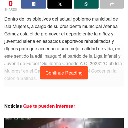
0
SHARES
Dentro de los objetivos del actual gobierno municipal de
Isla Mujeres, a cargo de su presidente municipal Atenea
Gómez esta el de promover el deporte entre la niñez y
juventud isleña en espacios deportivos rehabilitados y
dignos para que accedan a una mejor calidad de vida, en
este sentido la edil inauguró el partido de la Liga Infantil y
Juvenil de Futbol “Guillermo Cañedo A.C. 2023” “Club Isla
Mujeres” en el Campo Deportivo de Futbol Soccer en la
Continue Reading
colonia Salinas.
En la participación la alcaldesa, destacó la importancia de
que las niñas y jóvenes pertenezcan a un equipo selectivo
a través del cual puedan representar dignamente a la isla
Noticias
Que te pueden interesar
en torneos de relevancia estatal como lo es la Liga
Guillermo Cañedo que preside el profesor Manuel
Salcedo, al afirmar que es motivo de celebración y orgullo.