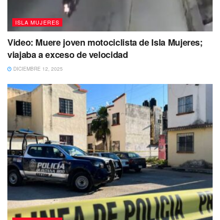
ISLA MUJERES
Video: Muere joven motociclista de Isla Mujeres;
viajaba a exceso de velocidad
DICIEMBRE 12, 2025
Se espera una temperatura máxima de 28°, mínima de 25°,
sensación térmica de 33° e índice UV 9, muy alto.
De acuerdo a la sinopsis del Servicio Meteorológico
Nacional (SMN), la afluencia de aire marítimo,
principalmente del mar Caribe, hacia la región peninsular,
ocasionará temperaturas templadas a cálidas por la noche
y madrugada y calurosas a bochornosas durante el día,