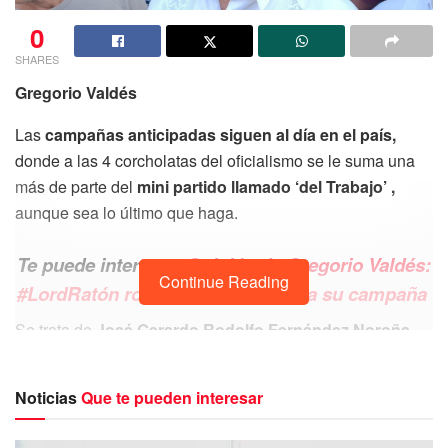
0
SHARES
Gregorio Valdés
Las
campañas anticipadas siguen al día en el país,
donde a las 4 corcholatas del oficialismo se le suma una
más de parte del
mini partido llamado ‘del Trabajo’ ,
aunque sea lo último que haga.
Te puede interesar
Opinión de Gregorio Valdés:
Continue Reading
#LordRatón roba las propinas para su campaña
Se trata de
José Gerardo Rodolfo Fernández Noroña
,
un diputado sin partido pero que
ocupa un curul en las
filas de ese partido fundado en los tiempos de Carlos
Noticias
Que te pueden interesar
Salinas de Gortari.