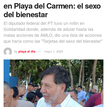
en Playa del Carmen: el sexo
del bienestar
El diputado federal del PT tuvo un mitin en
Solidaridad donde, además de adular hasta las
malas acciones de AMLO, dio una lista de acciones
que haría como las "Tarjetas del sexo del bienestar"
by
playa al dia
mayo 1, 2023