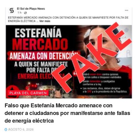
del
Día del Trabajo
en memoria de los
Mártires de
Chicago condenados a muerte por su participación en
una huelga que inició el 1 de mayo de 1886 en Estados
Unidos
. La huelga en la minera en Cananea, Sonora
estalló el 1 de junio de 1906, usando el gobierno a
cuerpos represivos de los Estados Unidos.
No puedes dejar de Leer
PLAYA DEL CARMEN
Falso que Estefanía Mercado amenace con
detener a ciudadanos por manifestarse ante fallas
de energía eléctrica
AGOSTO 6, 2026