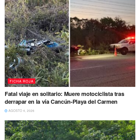
encontraba sentado en las mesas que dan al exterior,
herido de gravedad,
por lo que inmediatamente los
clientes y vecinos tras verse a salvo de este hecho
violento,
rápidamente solicitaron la presencia de
autoridades policiacas y unidades médicas,
FICHA ROJA
Fatal viaje en solitario: Muere motociclista tras
derrapar en la vía Cancún-Playa del Carmen
El reporte de este hecho se realizó al número de
AGOSTO 4, 2026
emergencia 911 por lo que los primeros respondientes
fueron los
elementos policiacos municipales que
acudieron al lugar para resguardar la zona,
asimismo
arribaron
unidades médicas y paramédicos atendieron