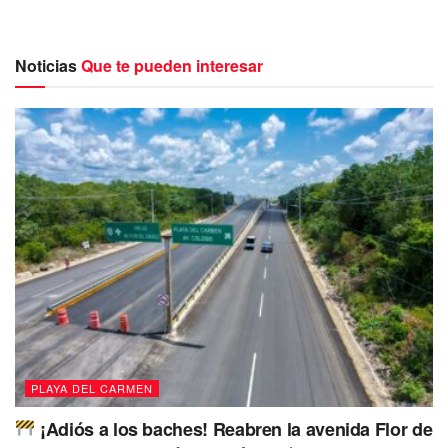
Noticias
Que te pueden interesar
Durante el desfile, l
a edil Lili Campos acompañó a los
trabajadores del Sindicato Nacional de Trabajadores
de la Educación (SNTE)
y frente al palacio municipal,
donde además se encontraban regidores y colaboradores,
escuchó las demandas que se han planteado, como lo
es contar con basificación nacional, contar con una
clínica del ISSSTE,
que se debe recordar que la
constructora la inició y de la misma manera suspendió en
fecha pasada.
Al paso de los diferentes
sectores laborales como lo son
los tianguistas, bazaristas, taxistas del sindicato
PLAYA DEL CARMEN
“Lázaro Cárdenas del Río”, trabajadores del
Ayuntamiento, tricicleros, volqueteros, de la
¡Adiós a los baches! Reabren la avenida Flor de