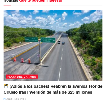
Noticias
Que te pueden interesar
instantáneamente, finalmente terminó volcado sobre la
carpeta asfáltica.
PLAYA DEL CARMEN
¡Adiós a los baches! Reabren la avenida Flor de
Ciruelo tras inversión de más de $25 millones
AGOSTO 6, 2026