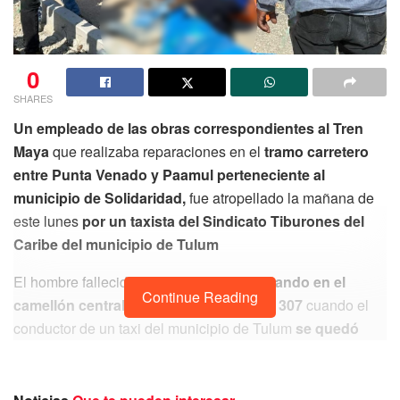
0
SHARES
Un empleado de las obras correspondientes al Tren
Maya
que realizaba reparaciones en el
tramo carretero
entre Punta Venado y Paamul perteneciente al
municipio de Solidaridad,
fue atropellado la mañana de
este lunes
por un taxista del Sindicato Tiburones del
Caribe del municipio de Tulum
El hombre fallecido
se encontraba laborando en el
Continue Reading
camellón central de la carretera federal 307
cuando el
conductor de un taxi del municipio de Tulum
se quedó
dormido al volante mientras conducía sobre la
carretera,
al perder el control de vehículo, dio varias
vueltas y embiste al trabajador,
matándolo casi