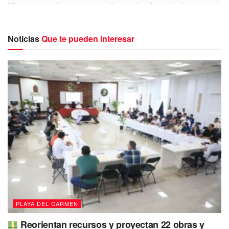
“Como me quiero ver es continuar siendo contadores,
continuar creciendo con calidad, no solamente para el
turista, sino para nuestros colaboradores”, expresó.
Noticias
Que te pueden interesar
En materia de promoción turística internacional, explicó
que Grupo Lomas destina entre el 5% y el 7% de su
presupuesto de ventas, lo cual equivale a una inversión de
hasta 10 millones de dólares si se parte de una proyección
de ingresos de 200 millones. Este monto se distribuye
entre agencias de viajes, promoción en línea, presencia
web y otros segmentos.
PLAYA DEL CARMEN
Reorientan recursos y proyectan 22 obras y