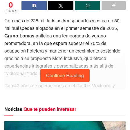
0
SHARES
Con más de 228 mil turistas transportados y cerca de 80
mil huéspedes alojados en el primer semestre de 2025,
Grupo Lomas
anticipa una temporada de verano
prometedora, en la que espera superar el 70 % de
ocupación hotelera y mantener un crecimiento sostenido
gracias a su propuesta More Inclusive, que ofrece
experiencias integrales y personalizadas más allá del
tradicional “todo incluido”.
Continue Reading
Con 43 años de operaciones en el Caribe Mexicano y
presencia en
Quintana Roo
,
Baja California
y la
Ciudad
de México
, el corporativo reportó un incremento del 5 % en
su ocupación hotelera en comparación con el mismo
Noticias
Que te pueden interesar
periodo del año pasado, pese a un entorno altamente
competitivo, una mayor oferta de hospedaje y ajustes en la