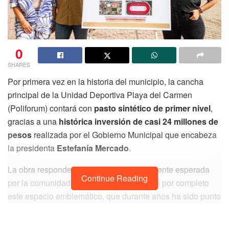
0
SHARES
Por primera vez en la historia del municipio, la cancha
principal de la Unidad Deportiva Playa del Carmen
(Poliforum) contará con
pasto sintético de primer nivel
,
gracias a una
histórica inversión de casi 24 millones de
pesos
realizada por el Gobierno Municipal que encabeza
la presidenta
Estefanía Mercado
.
La obra responde a una demanda largamente esperada
Continue Reading
por la comunidad deportiva y transformará por completo
este espacio emblemático, que durante años ha sido punto
de encuentro para familias, juventudes y atletas locales.