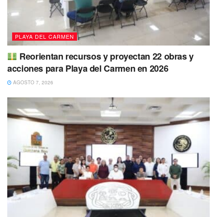
apuestan por
Playa del Carmen
. Nuestra presidenta
Estefanía Mercado está demostrando que se puede atraer
turismo, generar economía y también justicia social”,
PLAYA DEL CARMEN
expresó Muñoz Calero.
Reorientan recursos y proyectan 22 obras y
La presentación estuvo a cargo de Estefanía Hernández,
acciones para Playa del Carmen en 2026
secretaria de Turismo, quien destacó que PAFF reunirá a
AGOSTO 7, 2026
más de 30 modelos internacionales, reinas de belleza y
diseñadores de renombre. Entre las marcas y talentos
confirmados están Pineda Covalin y Agatha Ruiz de la
Prada. El desfile será gratuito y contará con la conducción
de Vanessa Ponce de León, Miss Mundo 2018, bajo la
dirección artística de Tony Berber, creador del proyecto
“México en la piel”.
Tags:
Playa del Carmen