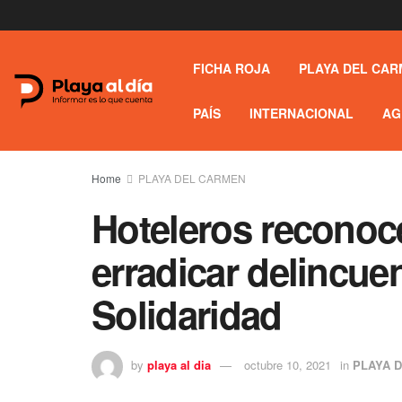
FICHA ROJA
PLAYA DEL CAR
PAÍS
INTERNACIONAL
AG
Home
PLAYA DEL CARMEN
Hoteleros reconoc
erradicar delincue
Solidaridad
by
playa al dia
octubre 10, 2021
in
PLAYA 