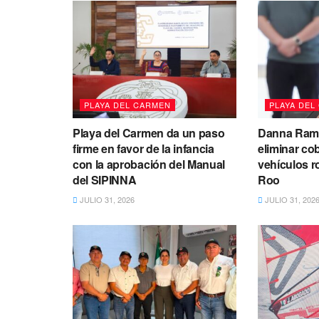
PLAYA DEL CARMEN
PLAYA DEL
Playa del Carmen da un paso
Danna Ramí
firme en favor de la infancia
eliminar co
con la aprobación del Manual
vehículos 
del SIPINNA
Roo
JULIO 31, 2026
JULIO 31, 202