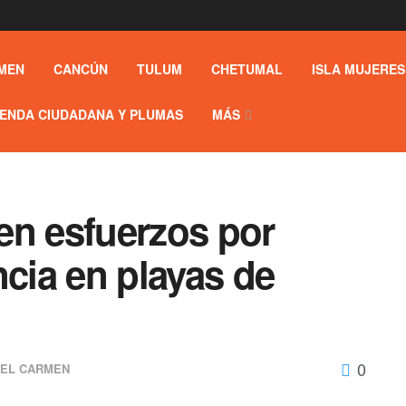
MEN
CANCÚN
TULUM
CHETUMAL
ISLA MUJERES
ENDA CIUDADANA Y PLUMAS
MÁS
en esfuerzos por
ncia en playas de
0
DEL CARMEN