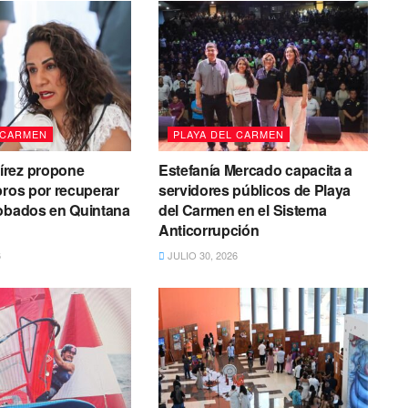
 CARMEN
PLAYA DEL CARMEN
rez propone
Estefanía Mercado capacita a
bros por recuperar
servidores públicos de Playa
robados en Quintana
del Carmen en el Sistema
Anticorrupción
6
JULIO 30, 2026