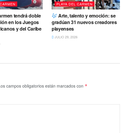
 CARMEN
PLAYA DEL CARMEN
armen tendrá doble
Arte, talento y emoción: se
ión en los Juegos
gradúan 31 nuevos creadores
canos y del Caribe
playenses
JULIO 29, 2026
6
Los campos obligatorios están marcados con
*