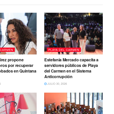
 CARMEN
PLAYA DEL CARMEN
rez propone
Estefanía Mercado capacita a
bros por recuperar
servidores públicos de Playa
robados en Quintana
del Carmen en el Sistema
Anticorrupción
6
JULIO 30, 2026