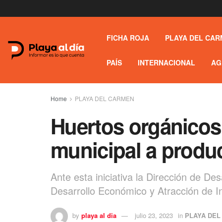
FICHA ROJA
PLAYA DEL CAR
PAÍS
INTERNACIONAL
AG
Home
PLAYA DEL CARMEN
Huertos orgánicos;
municipal a produc
Ante esta iniciativa la Dirección de De
Desarrollo Económico y Atracción de I
by
playa al dia
julio 23, 2023
in
PLAYA DEL