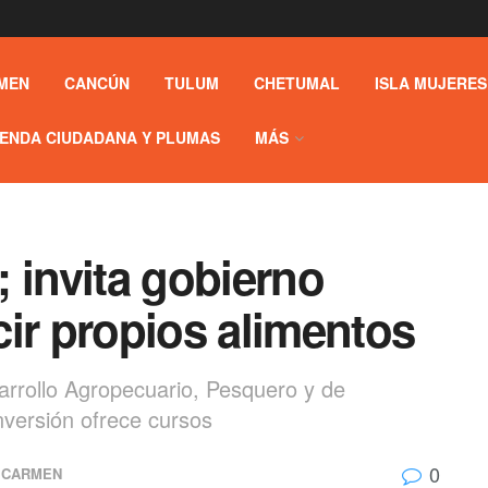
MEN
CANCÚN
TULUM
CHETUMAL
ISLA MUJERES
ENDA CIUDADANA Y PLUMAS
MÁS
 invita gobierno
ir propios alimentos
sarrollo Agropecuario, Pesquero y de
nversión ofrece cursos
0
 CARMEN