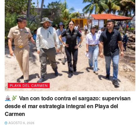
mismo, señaló que los tres pozos faltantes se terminarán
en tres o cuatro semanas. La inversión total del proyecto
de los cinco pozos es de 20 millones de pesos.
Tags:
Atención
Ciudadanos
Estoy Contigo
Lili Campos
Nueva Generación
Programa municipal
Solidaridad
PLAYA DEL CARMEN
Van con todo contra el sargazo: supervisan
desde el mar estrategia integral en Playa del
Carmen
AGOSTO 6, 2026