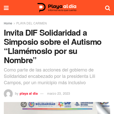
Home
PLAYA DEL CARMEN
Invita DIF Solidaridad a
Simposio sobre el Autismo
“Llamémoslo por su
Nombre”
Como parte de las acciones del gobierno de
Solidaridad encabezado por la presidenta Lili
Campos, por un municipio más inclusivo
by
playa al dia
marzo 23, 2023