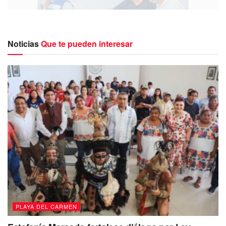
Noticias
Que te pueden interesar
La edil Lili Campos dijo a los presentes: “estamos aquí con
las oficinas de gobierno para atender sus trámites y
servicios en diversos tipos de gestiones, tanto por los
funcionarios como por la edil”.
Mediante audiencias con previo registro, la presidenta
municipal atendió a 35 ciudadanos, a quienes les dio
solución y seguimiento a sus solicitudes.
PLAYA DEL CARMEN