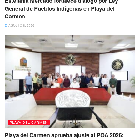
Estefanía Mercado fortalece diálogo por Ley
General de Pueblos Indígenas en Playa del
Carmen
AGOSTO 8, 2026
Entre los servicios que se pudieron realizar durante el
programa estuvieron los de salud, permisos de operación,
trámite para poda, derribo y trasplante, trámites de recoja
de basura y de alumbrado, apoyo para paraderos, por
mencionar algunos.
PLAYA DEL CARMEN
Playa del Carmen aprueba ajuste al POA 2026: