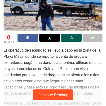
0
SHARES
El operativo de seguridad se llevó a cabo en la zona de la
Playa Maya, donde se reportó la venta de droga a
extranjeros, según una denuncia anónima, últimamente las
playas paradisiacas de Quintana Roo se han visto
asediadas por la venta de droga que se oferta a los miles
de viajeros extranjeros que llegan a pasar unas
vacaciones y base esto se logró asegurar múltiples dosis
de cocaína en una embarcación de turistas en Tulum.
Continue Reading
A través de una denuncia anónima, las autoridades fueron