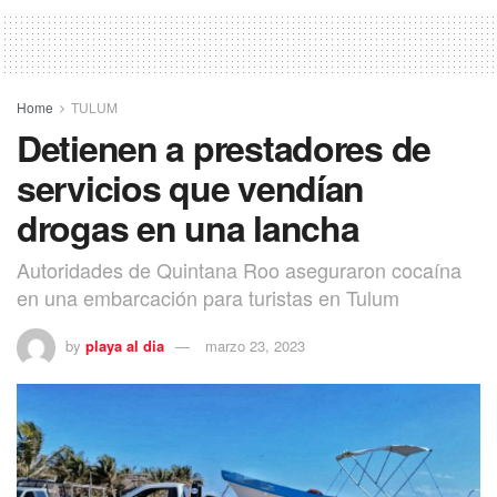
Home
TULUM
Detienen a prestadores de
servicios que vendían
drogas en una lancha
Autoridades de Quintana Roo aseguraron cocaína
en una embarcación para turistas en Tulum
by
playa al dia
marzo 23, 2023