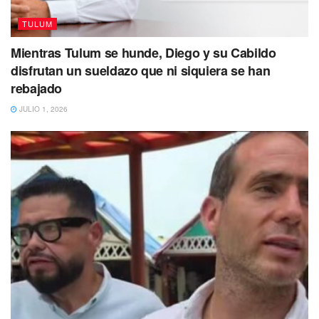
TULUM
Mientras Tulum se hunde, Diego y su Cabildo
disfrutan un sueldazo que ni siquiera se han
rebajado
JULIO 1, 2026
Posteriormente se indicó que lo decomisado quedó a
disposición de la Fiscalía Especializada en Delitos Contra
la Salud. Además durante el operativo se efectuaron
recorridos de vigilancia en la zona para identificar a los
presuntos narcomenudistas, pero hasta el momento no hay
reporte de personas detenidas por estos hechos.
En estas acciones en contra del delito también participaron
elementos de la Policía Ministerial adscrita a Tulum y de la
Secretaría de Marina (Semar), quienes no tuvieron que
activar sus armas de fuego para asegurar la droga.