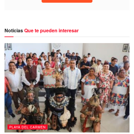
Este evento, cuya participación tiene valor curricular, se
realiza en el marco del Día Mundial de la Concientización
Noticias
Que te pueden interesar
sobre el Autismo, con el impulso de la presidenta
honoraria Rosita Escobedo Campos, con el abordaje de
temas como pediatría, neuropsicología, neuropediatría y
paidopsiquiatría.
PLAYA DEL CARMEN