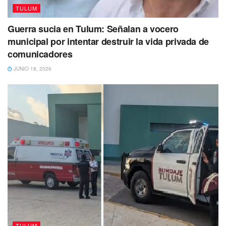
No dejes de Leer
TULUM
Guerra sucia en Tulum: Señalan a vocero
municipal por intentar destruir la vida privada de
comunicadores
JUNIO 18, 2026
TULUM