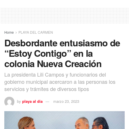
Home
PLAYA DEL CARMEN
Desbordante entusiasmo de
“Estoy Contigo” en la
colonia Nueva Creación
La presidenta Lili Campos y funcionarios del
gobierno municipal acercaron a las personas los
servicios y trámites de diversos tipos
by
playa al dia
marzo 23, 2023