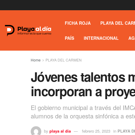
FICHA ROJA
PLAYA DEL CAR
PAÍS
INTERNACIONAL
AG
Home
PLAYA DEL CARMEN
Jóvenes talentos 
incorporan a proy
El gobierno municipal a través del IMC
alumnos de la orquesta sinfónica a est
by
playa al dia
febrero 25, 2023
in
PLAYA D