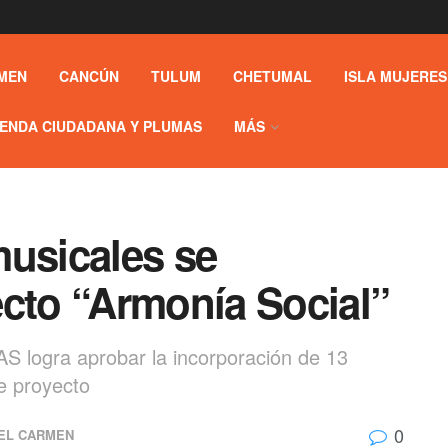
MEN
CANCÚN
TULUM
CHETUMAL
ISLA MUJERES
ENDA CIUDADANA Y PLUMAS
MÁS
musicales se
ecto “Armonía Social”
AS logra aprobar la incorporación de 13
e proyecto
0
EL CARMEN