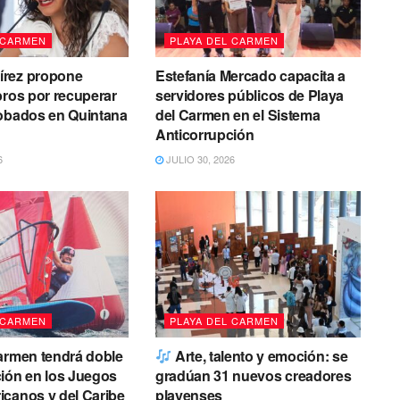
 CARMEN
PLAYA DEL CARMEN
rez propone
Estefanía Mercado capacita a
bros por recuperar
servidores públicos de Playa
robados en Quintana
del Carmen en el Sistema
Anticorrupción
6
JULIO 30, 2026
 CARMEN
PLAYA DEL CARMEN
armen tendrá doble
Arte, talento y emoción: se
ión en los Juegos
gradúan 31 nuevos creadores
canos y del Caribe
playenses