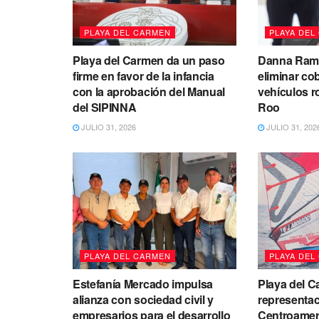
PLAYA DEL CARMEN
PLAYA DEL
Playa del Carmen da un paso
Danna Ramí
firme en favor de la infancia
eliminar co
con la aprobación del Manual
vehículos 
del SIPINNA
Roo
JULIO 31, 2026
JULIO 31, 202
PLAYA DEL CARMEN
PLAYA DEL
Estefanía Mercado impulsa
Playa del C
alianza con sociedad civil y
representac
empresarios para el desarrollo
Centroameri