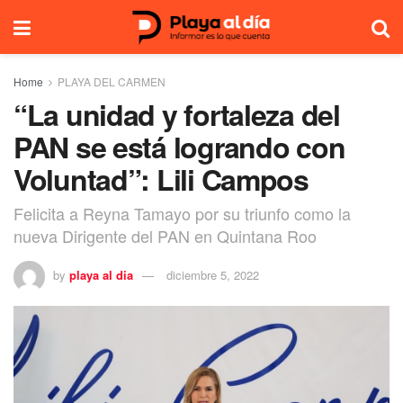
Home
PLAYA DEL CARMEN
“La unidad y fortaleza del
PAN se está logrando con
Voluntad”: Lili Campos
Felicita a Reyna Tamayo por su triunfo como la
nueva Dirigente del PAN en Quintana Roo
by
playa al dia
diciembre 5, 2022