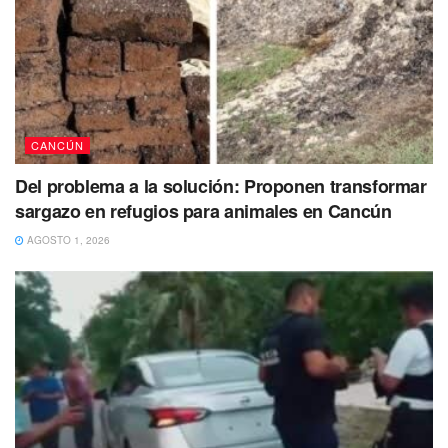
CANCÚN
En tanto la zona del crimen fue acordonada, mientras que
Del problema a la solución: Proponen transformar
ministeriales de la Fiscalía realizaron el ‘barrido’ del lugar.
sargazo en refugios para animales en Cancún
Tags:
Cancun
Ejecutado
violencia
AGOSTO 1, 2026