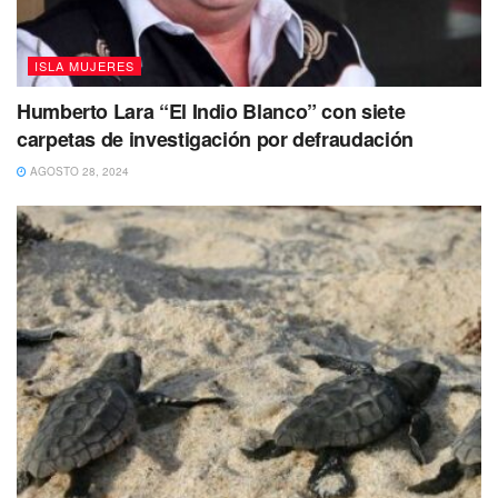
ISLA MUJERES
Humberto Lara “El Indio Blanco” con siete
carpetas de investigación por defraudación
AGOSTO 28, 2024
El director de Zofemat en Isla Mujeres refirió que en las
acciones para mantener en perfectas condiciones las
playas del municipio, participan un promedio de 40
personas, quienes desde las 5 de la mañana trabajan en
la limpieza de los arenales.
Con información de El Quintanarroense
Tags:
Blue Flag
Playas
Zofemat