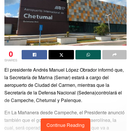
0
SHARES
El presidente Andrés Manuel López Obrador informó que,
la Secretaría de Marina (Semar) estará a cargo del
aeropuerto de Ciudad del Carmen, mientras que la
Secretaría de la Defensa Nacional (Sedena)controlará el
de Campeche, Chetumal y Palenque.
En La Mañanera desde Campeche, el Presidente anunció
también que el gobierno tendrá su propia aerolínea, la
Continue Reading
cual, será operada por la misma empresa que va a