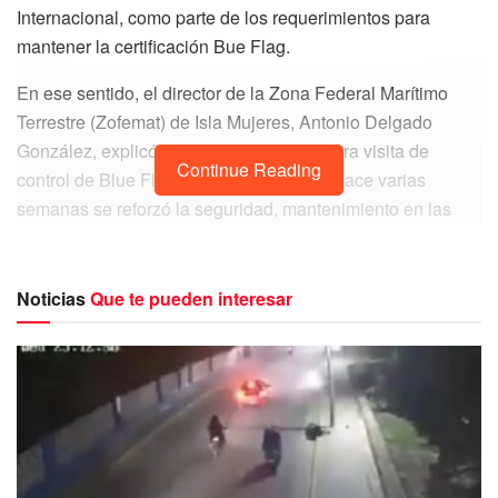
Internacional, como parte de los requerimientos para
mantener la certificación Bue Flag.
En ese sentido, el director de la Zona Federal Marítimo
Terrestre (Zofemat) de Isla Mujeres, Antonio Delgado
González, explicó que recibieron la primera visita de
Continue Reading
control de Blue Flag, para lo cual desde hace varias
semanas se reforzó la seguridad, mantenimiento en las
áreas comunes y se han intensificado los trabajos para
mejorar la imagen de las playas.
Noticias
Que te pueden interesar