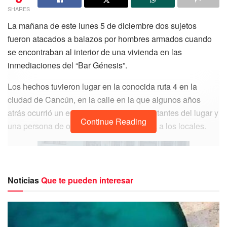
SHARES
La mañana de este lunes 5 de diciembre dos sujetos
fueron atacados a balazos por hombres armados cuando
se encontraban al interior de una vivienda en las
inmediaciones del “Bar Génesis”.
Los hechos tuvieron lugar en la conocida ruta 4 en la
ciudad de Cancún, en la calle en la que algunos años
atrás ocurrió un enfrentamiento entre habitantes del lugar y
Continue Reading
una persona de origen ruso que insultaba a los locales.
Noticias
Que te pueden interesar