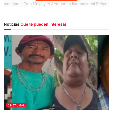
manejar el Tren Maya y el Aeropuerto Internacional Felipe
Ángeles (AIFA) y estará lista a finales de 2023.
Noticias
Que te pueden interesar
“Quiero aprovechar para informar, ya lo he
hecho, de que sí va a haber una línea aérea
CHETUMAL
nueva que va a ser manejada por la misma