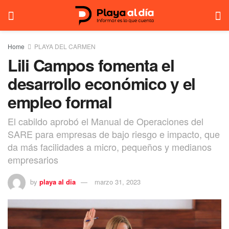
Home
PLAYA DEL CARMEN
Lili Campos fomenta el
desarrollo económico y el
empleo formal
El cabildo aprobó el Manual de Operaciones del
SARE para empresas de bajo riesgo e impacto, que
da más facilidades a micro, pequeños y medianos
empresarios
by
playa al dia
marzo 31, 2023