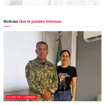
Noticias
Que te pueden interesar
Lili Campos aseguró que, con este manual, los trámites y
servicios serán más agiles, simples y modernos, lo que
significa fomentar, apoyar y respaldar a micro, pequeños o
medianos empresarios, así como a la gente con más
empleos formales y mayor desarrollo económico para
todas y todos.
PLAYA DEL CARMEN