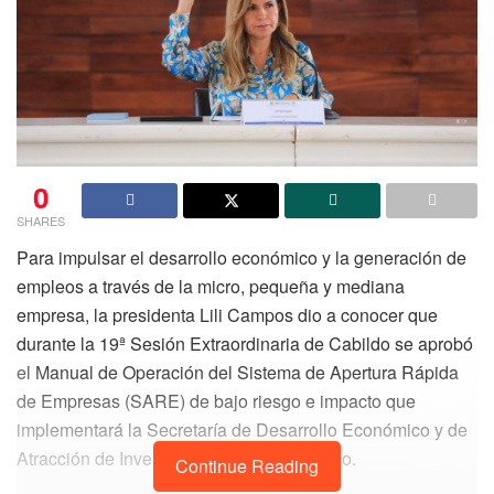
0
SHARES
Para impulsar el desarrollo económico y la generación de
empleos a través de la micro, pequeña y mediana
empresa, la presidenta Lili Campos dio a conocer que
durante la 19ª Sesión Extraordinaria de Cabildo se aprobó
el Manual de Operación del Sistema de Apertura Rápida
de Empresas (SARE) de bajo riesgo e impacto que
implementará la Secretaría de Desarrollo Económico y de
Atracción de Inversiones de este municipio.
Continue Reading