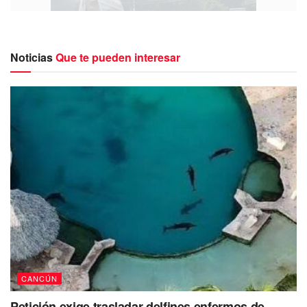
Noticias
Que te pueden interesar
Al descender del vehículo, el conductor atacó a los
oficiales, quienes pidieron refuerzos debido a su estado de
embriaguez y al olor a marihuana que emanaba de la
unidad.
El conductor, afiliado a TTE, enfrenta
cargos por daños y lesiones tras agredir
a un oficial en el bulevar Luis Donaldo
Colosio.
CANCÚN
Petición exige trasladar delfines enfermos de