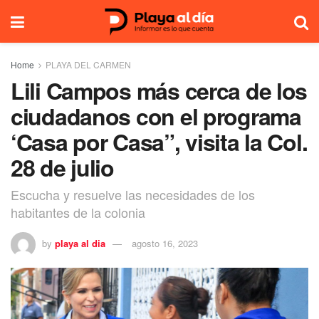
Home
PLAYA DEL CARMEN
Lili Campos más cerca de los
ciudadanos con el programa
‘Casa por Casa”, visita la Col.
28 de julio
Escucha y resuelve las necesidades de los
habitantes de la colonia
by
playa al dia
agosto 16, 2023