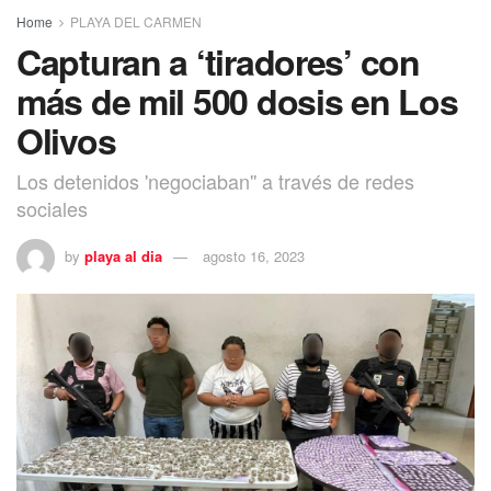
Home
PLAYA DEL CARMEN
Capturan a ‘tiradores’ con
más de mil 500 dosis en Los
Olivos
Los detenidos 'negociaban'' a través de redes
sociales
by
playa al dia
agosto 16, 2023