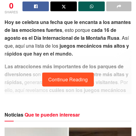
0
SHARES
Hoy se celebra una fecha que le encanta a los amantes
de las emociones fuertes
, esto porque
cada 16 de
agosto es el Día Internacional de la Montaña Rusa
. Así
que, aquí una lista de los
juegos mecánicos más altos y
rápidos que hay en el mundo.
Las atracciones más importantes de los parques de
diversiones
son las montañas rusas y,
entre más altas y
Continue Reading
rápidas,
generarán
mayor interés en los visitantes
. Por
ello, aquí revelamos
cuáles son los juegos mecánicos
que seguramente llamarán la atención.
Noticias
Que te pueden interesar