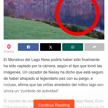
0
SHARES
El Monstruo del Lago Ness podría haber sido finalmente
ha sido captado por la cámara, según el tipo que tomó las
imágenes. Un cazador de Nessy ha dicho que está seguro
de haber atrapado al legendario pez con su pargo, e
incluso, afirma que las orillas alrededor del mítico lago son
ahora un “zumbido de actividad”.
El monitor de una cámara web regular del lago Ness, Eoin
Continue Reading
O’Faodhagain, de 58 años, grabó una enorme bestia de 20