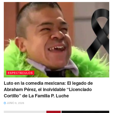
regañar a su hijo”, fueron algunos comentarios.
Este es el segundo video en la semana que genera
controversia entre los seguidores del drama de Shakira y
Piqué, pues anteriormente se viralizó un video donde
aparentemente Piqué olvida a sus hijos saliendo de una
tienda.
ESPECTÁCULOS
Luto en la comedia mexicana: El legado de
Abraham Pérez, el inolvidable “Licenciado
Cortillo” de La Familia P. Luche
JUNIO 6, 2026