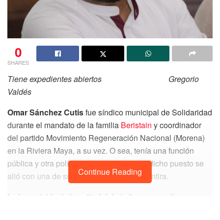
0
SHARES
Tiene expedientes abiertos Gregorio
Valdés
Omar Sánchez Cutis
fue síndico municipal de Solidaridad
durante el mandato de la familia
Beristain
y coordinador
del partido Movimiento Regeneración Nacional (Morena)
en la Riviera Maya, a su vez. O sea, tenía una función
pública y otra política, pero para obtener dicho puesto se
Continue Reading
alió con una de sus mejores cartas: la mentira.
Lo lamentable de la actitud del síndico es que él no
cumplió con los requisitos que exigía la ley electoral en