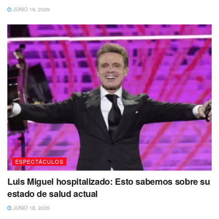
JUNIO 19, 2026
El video que generó polémica fue uno donde se ve cómo
Piqué se acerca a uno de ellos y parece gritarle mientras
mueve las manos. El otro pequeño solo se queda viendo
ESPECTÁCULOS
la supuesta discusión.
Luis Miguel hospitalizado: Esto sabemos sobre su
Algunos aseguran que en realidad Piqué parecía
estado de salud actual
explicarle algo sobre el partido que se celebraba:
“está
JUNIO 18, 2026
debatiendo el partido” y “Ahora un padre ya no puede