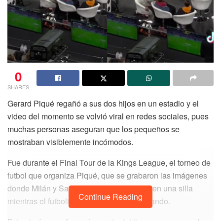
propia.
La gente se quejaba que no había recolecta de basura en
sus colonias, que no había patrullaje, recordó el síndico
actual. Y agregó que eso sucedía porque el parque
vehicular era escaso pero no lo supieron de inmediato,
0
sino hasta que revisaron a fondo. Eso se hubiera evitado si
SHARES
Sánchez Cutis
hubiera cumplido con su responsabilidad
Gerard Piqué regañó a sus dos hijos en un estadio y el
legal.
video del momento se volvió viral en redes sociales, pues
muchas personas aseguran que los pequeños se
mostraban visiblemente incómodos.
Fue durante el Final Tour de la Kings League, el torneo de
futbol que organiza Piqué, que se grabaron las imágenes
donde Milán y Sasha aparecen sentados en una silla
Continue Reading
mientras el futbolista se encuentra celebrando.