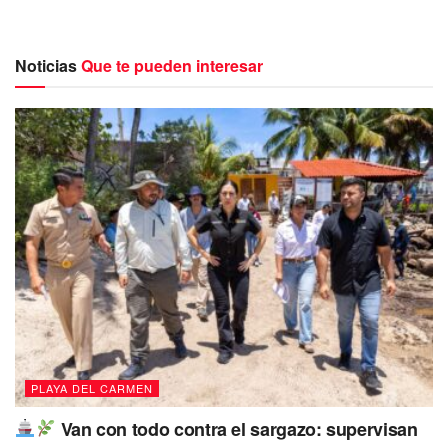
Noticias
Que te pueden interesar
La edil afirmó que la administración que encabeza prioriza
la seguridad, el empoderamiento y se trabaja por la
tranquilidad de las mujeres de acuerdo al mapa de calor.
“Por eso estamos inaugurando este 5to Punto Violeta, aquí
entre la Constituyentes y Av. Lilis. Pronto inauguraremos el
sexto que se ubicará en la alcaldía de Puerto Aventuras,
todos con el objetivo de disminuir casos de violencia y que
quien lo requiera tenga un espacio donde acudir por
PLAYA DEL CARMEN
ayuda, porque la violencia no es normal. Unidas somos
Van con todo contra el sargazo: supervisan
invencibles” indicó Lili Campos.