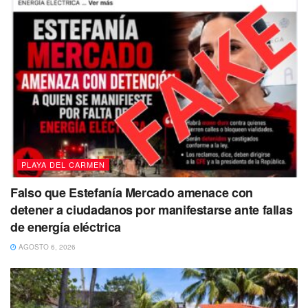
Sin embargo, ese mismo mes,
Omar Sánchez Cutis
también tramitó una constancia de residencia en el
Ayuntamiento de Benito Juárez, en la que se indica que
este ciudadano reside en Cancún desde 2008, en una
casa en el fraccionamiento Galaxias del Sol.
PLAYA DEL CARMEN
Falso que Estefanía Mercado amenace con
detener a ciudadanos por manifestarse ante fallas
de energía eléctrica
AGOSTO 6, 2026