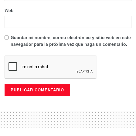
Web
Guardar mi nombre, correo electrónico y sitio web en este
navegador para la próxima vez que haga un comentario.
El síndico de la administración Beristain tenía la obligación
de entregar a la nueva administración el Acta Constitutiva
del Ayuntamiento. Ahí se concentra información sobre
arcas, parque vehicular, inventario de bienes muebles e
inmuebles, etcétera. Eso lo debió hacer en la primera
sesión ordinaria de Cabildo.