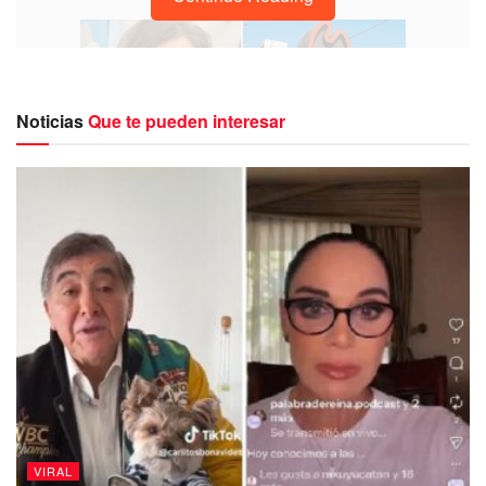
Noticias
Que te pueden interesar
Nguyet Le, una mujer de 63 años de edad, falleció el
pasado 11 de mayo de 2023 en el restaurante Arby’s
ubicado en Texas. Su cuerpo fue encontrado
posteriormente en una nevera de otro establecimiento de
Arby’s en New Iberia, Luisiana. Esta lamentable pérdida
ha dejado un profundo impacto en sus seres queridos y en
la comunidad local.
VIRAL
La demanda fue presentada en el Tribunal de Distrito del