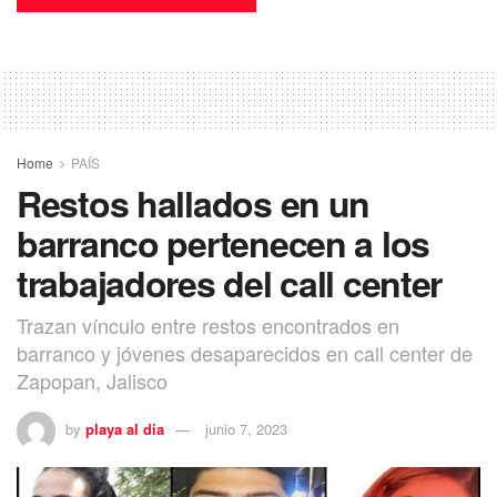
Home
PAÍS
Restos hallados en un
barranco pertenecen a los
trabajadores del call center
Trazan vínculo entre restos encontrados en
barranco y jóvenes desaparecidos en call center de
Zapopan, Jalisco
by
playa al dia
junio 7, 2023