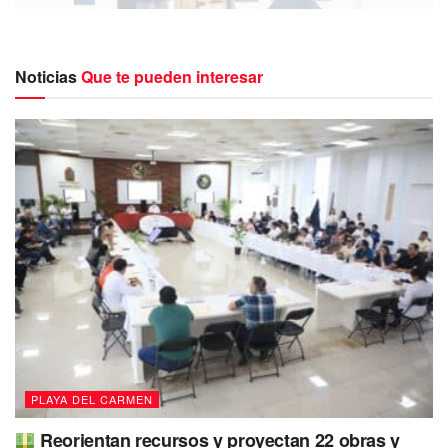
Noticias
Que te pueden interesar
Durante el acto, la presidenta municipal de Solidaridad
anunció la certificación de la corporación policial local, con
el objetivo de convertirse en la mejor policía municipal del
país.
Enfatizó que los miembros de la corporación
deben ser ejemplos de congruencia, respetando y
haciendo respetar la ley tanto en servicio como en
descanso
, y lograr el respeto de los ciudadanos
impidiendo cualquier acto de corrupción.
PLAYA DEL CARMEN
La presidenta municipal dijo que se encuentran trabajando
Reorientan recursos y proyectan 22 obras y
y revisando los requisitos necesarios para obtener la