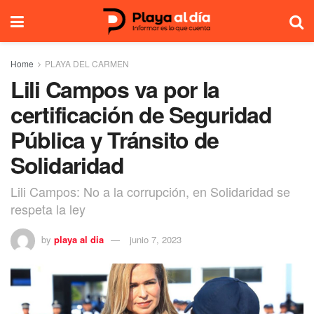
Home
PLAYA DEL CARMEN
Lili Campos va por la
certificación de Seguridad
Pública y Tránsito de
Solidaridad
Lili Campos: No a la corrupción, en Solidaridad se
respeta la ley
by
playa al dia
junio 7, 2023