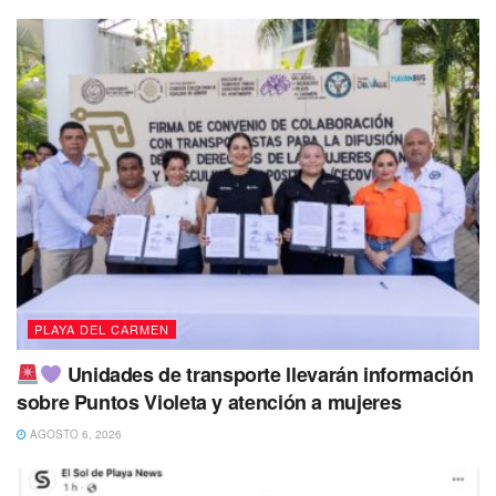
Por su parte, el secretario de Seguridad Pública y Tránsito
Municipal,
Raúl Tassinari, instó a los elementos de
seguridad a actuar con responsabilidad, ya que son
prestadores de servicios a la ciudadanía, quienes son
los jueces más exigentes
.
Te Puede Interesar:
Invita Segunda Regiduría al pic-nic
masivo en el Parque Metropolitano
Tassinari expresó la necesidad de convertirse en la mejor
policía estatal, demostrar el ejemplo en la península y
PLAYA DEL CARMEN
aspirar a ser la mejor a nivel nacional, lo cual requiere
avanzar en la responsabilidad en beneficio de las familias.
Unidades de transporte llevarán información
sobre Puntos Violeta y atención a mujeres
AGOSTO 6, 2026