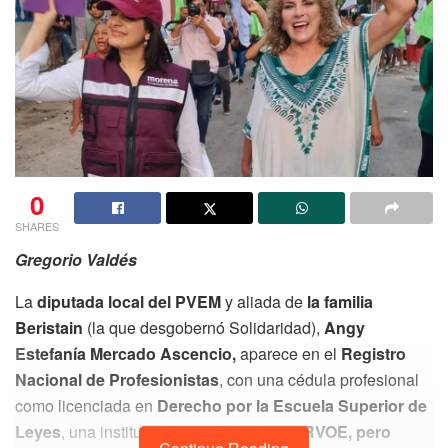
0
SHARES
Gregorio Valdés
La
diputada local del PVEM
y aliada de
la familia
Beristain
(la que desgobernó Solidaridad),
Angy
Estefanía Mercado Ascencio,
aparece en el
Registro
Nacional de Profesionistas
, con una cédula profesional
como licenciada en
Derecho por la Escuela Superior de
Leyes
, una institución privada que tiene
RVOE, pero