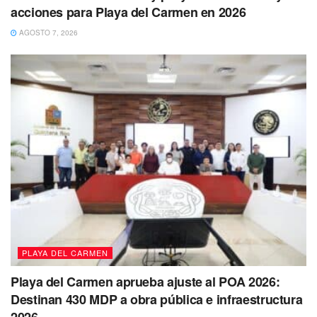
acciones para Playa del Carmen en 2026
certificación de la corporación policial.
AGOSTO 7, 2026
“Vamos a certificarnos. Somos la mejor
policía municipal de Quintana Roo, y
también podemos ser la mejor
corporación del país. Sigamos trabajando
con responsabilidad en beneficio de
Solidaridad y las familias”, declaró Lili
Campos.
PLAYA DEL CARMEN
Playa del Carmen aprueba ajuste al POA 2026:
Destinan 430 MDP a obra pública e infraestructura
2026