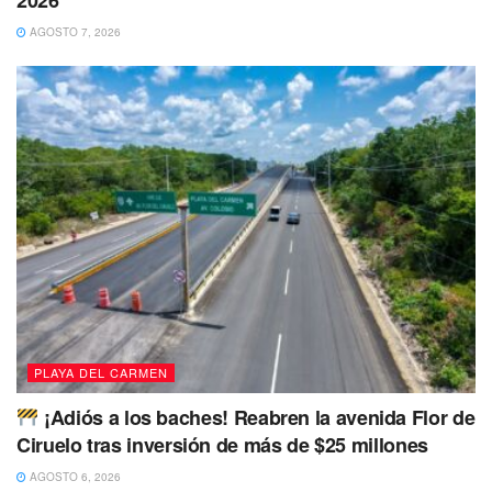
Asimismo, hizo hincapié en que los elementos siempre
AGOSTO 7, 2026
deben comportarse de manera correcta, honrando su
importante labor dentro de la sociedad.
“Si algún ciudadano intenta corromperte,
detenlo y ponlo a disposición. El policía
que actúe de esta manera será
reconocido públicamente. Sigamos
trabajando conforme al derecho, la ética y
la responsabilidad”, señaló la alcaldesa.
PLAYA DEL CARMEN
¡Adiós a los baches! Reabren la avenida Flor de
Ciruelo tras inversión de más de $25 millones
AGOSTO 6, 2026