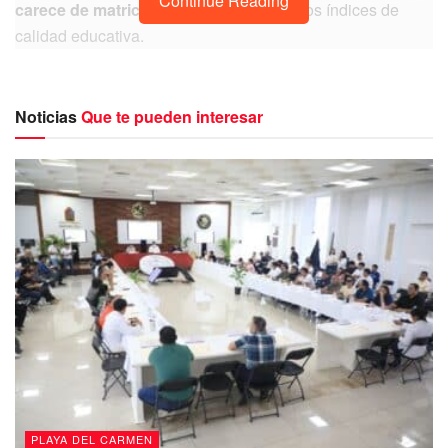
Continue Reading
carece de matricula escolar
por sus bajos índices de
calidad educativa.
Noticias
Que te pueden interesar
Puedes volver a Leer
Estefanía Mercado, ni oficio ni
beneficio como diputada
Si bien cuenta con
Registro de Validez Oficial de
Estudios (El RVOE)
, se trata solo de una certificación que
significa simplemente
el cumplimiento por parte de un
particular,
de los requisitos mínimos que establece la
Ley
PLAYA DEL CARMEN