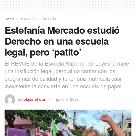
Home
PLAYA DEL CARMEN
Estefanía Mercado estudió
Derecho en una escuela
legal, pero ‘patito’
El REVOE de la Escuela Superior de Leyes la hace
una institución legal, pero al no contar con los
programas de calidad y tener una matrícula casi
inexistente la convierte en una escuela de papel.
by
playa al dia
junio 7, 2023