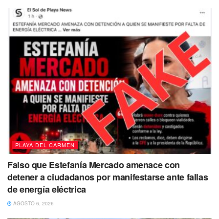
empresaria
, también lo hace como licenciada en
Derecho por la Escuela Superior de Leyes,
pero cuya
cédula profesional apenas
fue entregada en 2021,
durante el proceso electoral. Por lo anterior,
antes de las
elecciones, la hoy diputada no podría llamarse a sí
misma como abogada.
PLAYA DEL CARMEN
Falso que Estefanía Mercado amenace con
detener a ciudadanos por manifestarse ante fallas
de energía eléctrica
AGOSTO 6, 2026