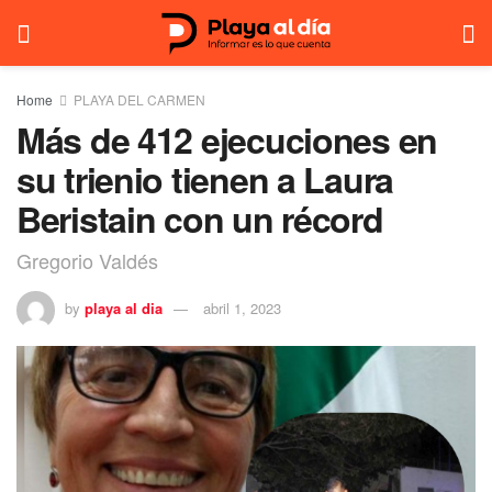
Home
PLAYA DEL CARMEN
Más de 412 ejecuciones en
su trienio tienen a Laura
Beristain con un récord
Gregorio Valdés
by
playa al dia
abril 1, 2023