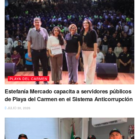
reforzado los operativos en Solidaridad.
«En temas de seguridad vamos bien, no puedo tapar el sol
con un dedo y es bien sabido de todos es un problema a
nivel mundial y Estatal que tenemos. Sin embargo, en
seguridad pública siempre estamos ocupados en reforzar
los operativos que llevamos a cabo en Solidaridad»,
afirmó.
PLAYA DEL CARMEN
Estefanía Mercado capacita a servidores públicos
de Playa del Carmen en el Sistema Anticorrupción
JULIO 30, 2026
Dijo que la inseguridad en Playa del Carmen ha
permanecido, aunque a principios de año se había