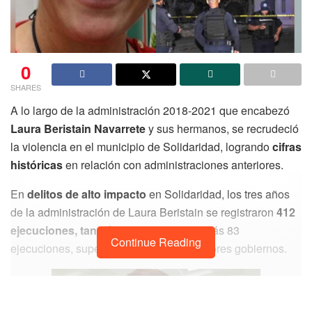
0
SHARES
A lo largo de la administración 2018-2021 que encabezó
Laura Beristain Navarrete
y sus hermanos, se recrudeció
la violencia en el municipio de Solidaridad, logrando
cifras
históricas
en relación con administraciones anteriores.
En
delitos de alto impacto
en Solidaridad, los tres años
de la administración de Laura Beristain se registraron
412
ejecuciones, tan sólo en 2021
fueron más 83
Continue Reading
ejecuciones, superando la cifra de anteriores gobiernos.