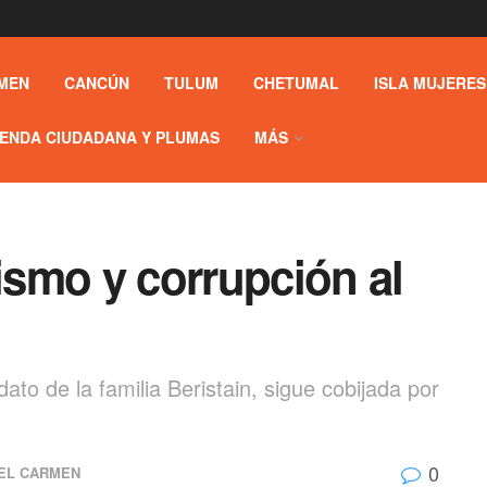
MEN
CANCÚN
TULUM
CHETUMAL
ISLA MUJERES
ENDA CIUDADANA Y PLUMAS
MÁS
tismo y corrupción al
ato de la familia Beristain, sigue cobijada por
0
EL CARMEN