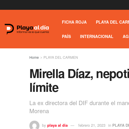
FICHA ROJA
PLAYA DEL CAR
PAÍS
INTERNACIONAL
AG
Home
PLAYA DEL CARMEN
Mirella Díaz, nepo
límite
La ex directora del DIF durante el mand
Morena
by
playa al dia
febrero 21, 2023
in
PLAYA D