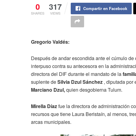
0
317
Compartir en Facebook
SHARES
VIEWS
Gregorio Valdés:
Después de andar escondida ante el cúmulo de 
interpuso contra su antecesora en la administrac
directora del DIF durante el mandato de la
famili
suplente de
Silvia Dzul Sánchez
, diputada por e
Marciano Dzul,
quien desgobierna Tulum.
Mirella Díaz
fue la directora de administración c
recursos que tiene Laura Beristaín, al menos, tre
arcas municipales.